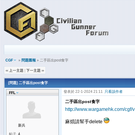
CGF
»
問題匯報
» 二手區出post食字
‹‹ 上一主題
|
下一主題 ››
[問題] 二手區出post食字
發表於 22-1-2024 21:11
只看該作者
FFL
二手區出post食字
http://www.wargamehk.com/cgf/v
麻煩請幫手delete
新兵
帖子
4