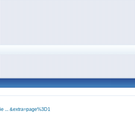
ie ... &extra=page%3D1