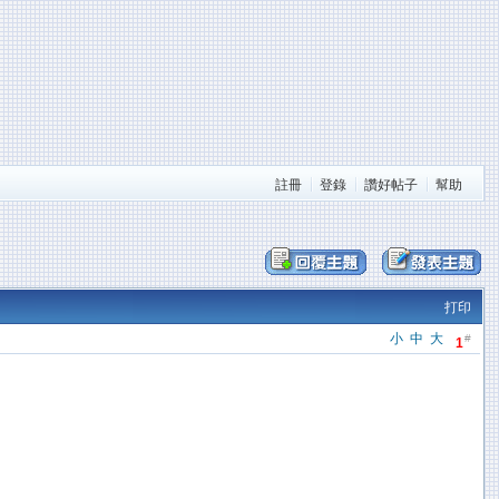
註冊
登錄
讚好帖子
幫助
打印
小
中
大
#
1