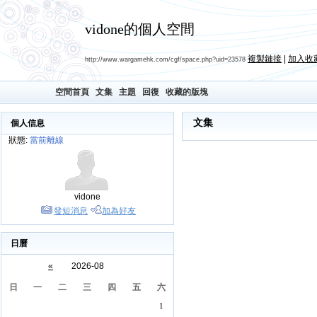
vidone的個人空間
複製鏈接
|
加入收
http://www.wargamehk.com/cgf/space.php?uid=23578
空間首頁
文集
主題
回復
收藏的版塊
文集
個人信息
狀態:
當前離線
vidone
發短消息
加為好友
日曆
«
2026-08
日
一
二
三
四
五
六
1