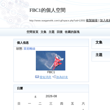
FBC1的個人空間
複製鏈接
|
加入收
http://www.wargamehk.com/cgf/space.php?uid=13552
空間首頁
文集
主題
回復
收藏的版塊
文集
個人信息
狀態:
當前離線
主題
FBC1
發短消息
加為好友
日曆
«
2026-08
日
一
二
三
四
五
六