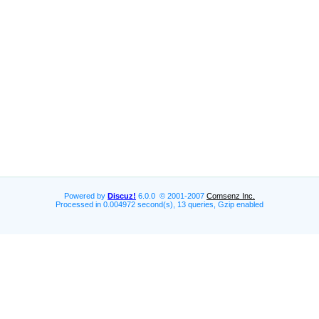
Powered by
Discuz!
6.0.0 © 2001-2007
Comsenz Inc.
Processed in 0.004972 second(s), 13 queries, Gzip enabled