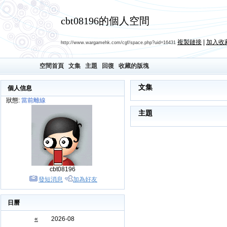
cbt08196的個人空間
複製鏈接
|
加入收
http://www.wargamehk.com/cgf/space.php?uid=16431
空間首頁
文集
主題
回復
收藏的版塊
文集
個人信息
狀態:
當前離線
主題
cbt08196
發短消息
加為好友
日曆
«
2026-08