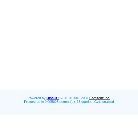
Powered by
Discuz!
6.0.0 © 2001-2007
Comsenz Inc.
Processed in 0.005025 second(s), 13 queries, Gzip enabled