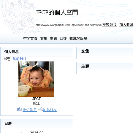
JFCP的個人空間
複製鏈接
|
加入收
http://www.wargamehk.com/cgf/space.php?uid=3018
空間首頁
文集
主題
回復
收藏的版塊
文集
個人信息
狀態:
當前離線
主題
JFCP
蛇王
發短消息
加為好友
日曆