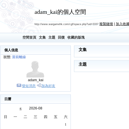
adam_kai的個人空間
複製鏈接
|
加入收
http://www.wargamehk.com/cgf/space.php?uid=3337
空間首頁
文集
主題
回復
收藏的版塊
文集
個人信息
狀態:
當前離線
主題
adam_kai
發短消息
加為好友
日曆
«
2026-08
日
一
二
三
四
五
六
1