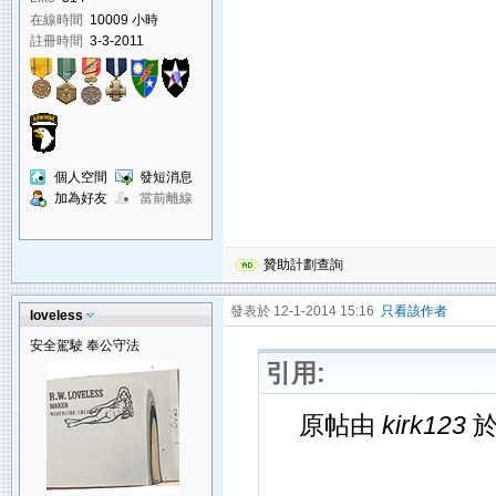
在線時間
10009 小時
註冊時間
3-3-2011
個人空間
發短消息
加為好友
當前離線
贊助計劃查詢
發表於 12-1-2014 15:16
只看該作者
loveless
安全駕駛 奉公守法
引用:
原帖由
kirk123
於 