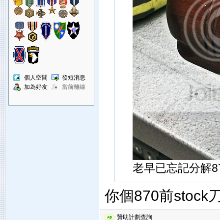
個人空間
發短消息
加為好友
當前離線
老早已忘記分解870
你個870前sto
贊助計劃查詢