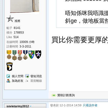
唔知係咪我唔識搵
斜ge，做地板當然
准將
帖子
8141
積分
178853
買比你需要更厚的
Like
514
在線時間
10009 小時
註冊時間
3-3-2011
個人空間
發短消息
加為好友
當前離線
贊助計劃查詢
發表於 12-1-2014 14:59
只看該作者
sovietarmy2012