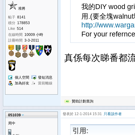
我的DIY wood 
准將
用.(要全塊walnu
帖子
8141
積分
178853
http://www.warg
Like
514
For your refernce..
在線時間
10009 小時
註冊時間
3-3-2011
真係每次睇番都
個人空間
發短消息
加為好友
當前離線
贊助計劃查詢
發表於 12-1-2014 15:31
只看該作者
051039
周中
引用: