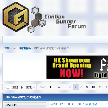
CGF
»
一般討論區
» DIY 過年發奮之 小兒科搞作
‹‹
‹‹ 上一主題
|
下一主題 ››
328
1 ...
5
6
7
8
9
10
11
1
DIY 過年發奮之 小兒科搞作
發表於 12-1-2014 13:31
只看該作者
051039