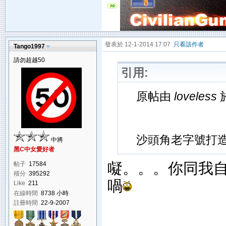
發表於 12-1-2014 17:07
只看該作者
Tango1997
請勿超越50
引用:
原帖由
loveless
於
沙頭角老字號打造香
中將
黑C中女愛好者
㘈。。。你同我自家品
帖子
17584
積分
395292
喎
Like
211
在線時間
8738 小時
註冊時間
22-9-2007