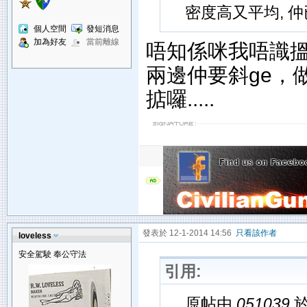
密度高又平均, 
個人空間
發短消息
加為好友
當前離線
唔知係咪我唔識搵
兩邊仲要斜ge，
掂囉.....
發表於 12-1-2014 14:56
只看該作者
loveless
安全駕駛 奉公守法
引用:
原帖由
051039
於