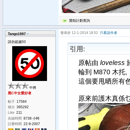
贊助計劃查詢
發表於 12-1-2014 18:52
只看該作者
Tango1997
請勿超越50
引用:
原帖由
loveless
於
輪到 M870 木托,
這個要甩晒所有色
中將
黑C中女愛好者
原來前護木真係乜
帖子
17584
積分
395292
Like
211
在線時間
8738 小時
註冊時間
22-9-2007