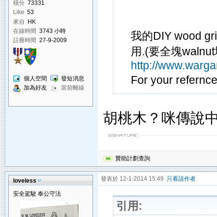
積分
73331
Like
53
來自
HK
在線時間
3743 小時
我的DIY wood 
註冊時間
27-9-2009
用.(要全塊walnu
http://www.warg
For your refernce..
個人空間
發短消息
加為好友
當前離線
胡桃木？咪傳說中
贊助計劃查詢
發表於 12-1-2014 15:49
只看該作者
loveless
安全駕駛 奉公守法
引用: