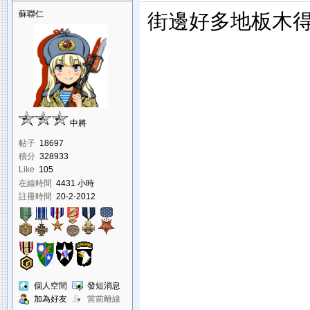
蘇聯仁
街邊好多地板木得
中將
帖子
18697
積分
328933
Like
105
在線時間
4431 小時
註冊時間
20-2-2012
個人空間
發短消息
加為好友
當前離線