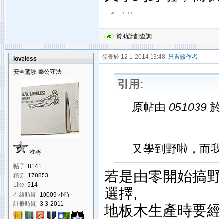
贊助計劃查詢
發表於 12-1-2014 13:48
只看該作者
loveless
安全駕駛 奉公守法
引用:
原帖由
051039
於
又學到野啦，而
准將
帖子
8141
若是由零開始搞野
積分
178853
Like
514
選擇,
在線時間
10009 小時
註冊時間
3-3-2011
地板木生產時要經