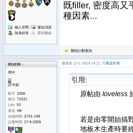
既filler, 密
種因素...
個人空間
發短消息
加為好友
當前離線
贊助計劃查詢
發表於 12-1-2014 14:11
只看該作者
051039
周中
引用:
中尉
原帖由
loveless
於
帖子
3308
積分
73331
Like
53
來自
HK
在線時間
3743 小時
若是由零開始搞野
註冊時間
27-9-2009
地板木生產時要經過