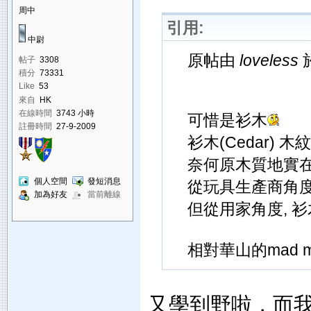
周中
引用:
中尉
原帖由
loveless
於
帖子
3308
積分
73331
Like
53
來自
HK
在線時間
3743 小時
可惜是衫木
註冊時間
27-9-2009
衫木(Cedar) 
奈何原木質地實在
個人空間
發短消息
從玩具生產商角度
加為好友
當前離線
但從用家角度, 衫
相對華山的mad 
又學到野啦，而