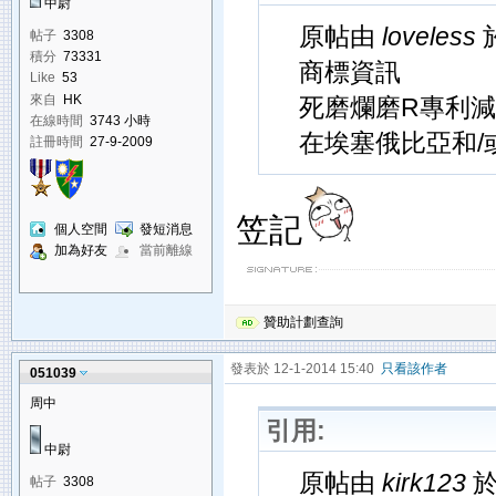
中尉
原帖由
loveless
於
帖子
3308
積分
73331
商標資訊
Like
53
來自
HK
死磨爛磨R專利減
在線時間
3743 小時
在埃塞俄比亞和/
註冊時間
27-9-2009
笠記
個人空間
發短消息
加為好友
當前離線
贊助計劃查詢
發表於 12-1-2014 15:40
只看該作者
051039
周中
引用:
中尉
原帖由
kirk123
於 
帖子
3308