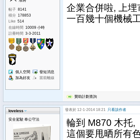
准將
企業合併啦, 上埋
帖子
8141
一百幾十個機械
積分
178853
Like
514
在線時間
10009 小時
註冊時間
3-3-2011
個人空間
發短消息
加為好友
當前離線
贊助計劃查詢
發表於 12-1-2014 18:21
只看該作者
loveless
安全駕駛 奉公守法
輪到 M870 木托,
這個要甩晒所有色,