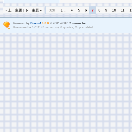
‹‹
‹‹ 上一主題
|
下一主題 ››
328
1 ...
5
6
7
8
9
10
11
1
Powered by
Discuz!
6.0.0
© 2001-2007
Comsenz Inc.
Processed in 0.011143 second(s), 8 queries, Gzip enabled.