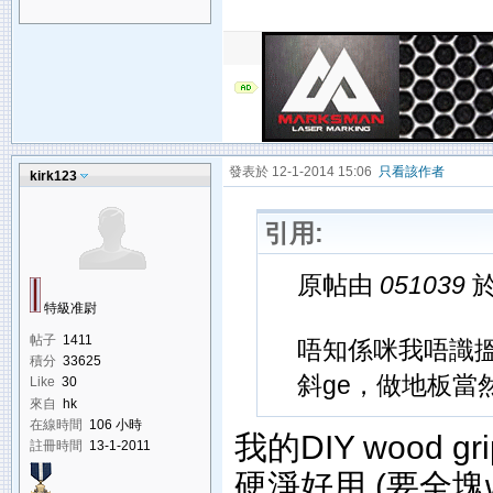
發表於 12-1-2014 15:06
只看該作者
kirk123
引用:
原帖由
051039
於
特級准尉
帖子
1411
唔知係咪我唔識搵
積分
33625
斜ge，做地板當然
Like
30
來自
hk
在線時間
106 小時
我的DIY wood 
註冊時間
13-1-2011
硬淨好用.(要全塊w