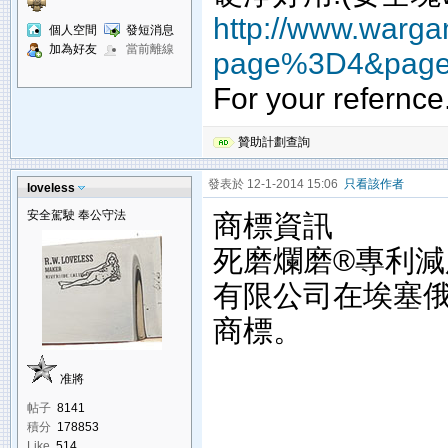
http://www.wargam
個人空間
發短消息
加為好友
當前離線
page%3D4&pag
For your refernce..
贊助計劃查詢
發表於 12-1-2014 15:06
只看該作者
loveless
安全駕駛 奉公守法
商標資訊
死磨爛磨®專利減
有限公司在埃塞俄
商標。
准將
帖子
8141
積分
178853
Like
514