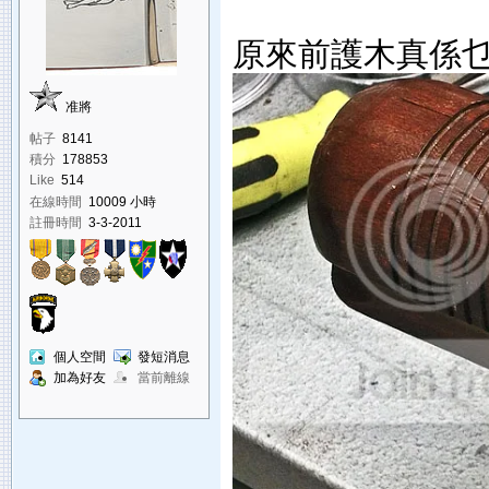
原來前護木真係乜角
准將
帖子
8141
積分
178853
Like
514
在線時間
10009 小時
註冊時間
3-3-2011
個人空間
發短消息
加為好友
當前離線