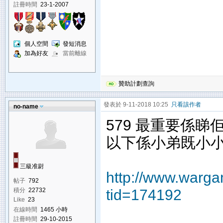
註冊時間
23-1-2007
個人空間
發短消息
加為好友
當前離線
贊助計劃查詢
發表於 9-11-2018 10:25
只看該作者
no-name
579 最重要係睇佢既闊
以下係小弟既小小 r
三級准尉
http://www.warg
帖子
792
tid=174192
積分
22732
Like
23
在線時間
1465 小時
註冊時間
29-10-2015