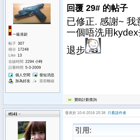
回覆 29# 的帖子
已修正. 感謝~ 
一個唔洗用kyde
一級准尉
帖子
307
退步
積分
17248
Like
13
在線時間
2294 小時
註冊時間
5-3-2009
個人空間
發短消息
加為好友
當前離線
贊助計劃查詢
發表於 10-6-2016 20:38
只看該作者
tf141
引用: