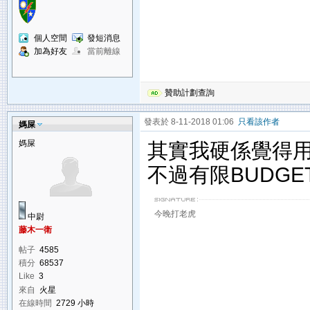
個人空間
發短消息
加為好友
當前離線
贊助計劃查詢
發表於 8-11-2018 01:06
只看該作者
媽屎
媽屎
其實我硬係覺得
不過有限BUDG
今晚打老虎
中尉
藤木一衛
帖子
4585
積分
68537
Like
3
來自
火星
在線時間
2729 小時