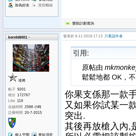
加為好友
當前離線
贊助計劃查詢
發表於 9-11-2018 17:13
只看該作者
kornhill401
引用:
原帖由
mkmonke
鬆鬆地都 OK，
准將
帖子
9201
你果支係那一款手
積分
172767
Like
119
又如果你試某一款
在線時間
2588 小時
突出.
註冊時間
20-7-2015
其後再放槍入內,
個人空間
發短消息