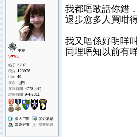
我都唔敢話你錯
退步愈多人買咁
我又唔係好明咩叫K
同埋唔知以前有咩K
中校
S❤NE
帖子
6207
積分
123978
Like
49
來自
屯門
在線時間
4778 小時
註冊時間
9-4-2011
個人空間
發短消息
加為好友
當前離線