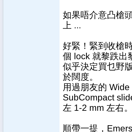
如果唔介意凸槍
上 ...
好緊！緊到收槍
個 lock 就黎
似乎決定買乜野
於闊度。
用過朋友的 Wid
SubCompact
左 1-2 mm 左右
順帶一提，Emers