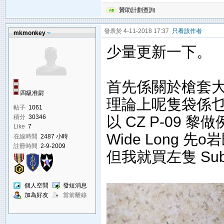
贊助計劃查詢
發表於 4-11-2018 17:37
只看該作者
mkmonkey
少量更新一下。
首先係關於槍套大小問
四級准尉
理論上呢隻袋係乜槍
帖子
1061
以 CZ P-09 黎
積分
30346
Like
7
Wide Long 先o
在線時間
2487 小時
註冊時間
2-9-2009
但我就買左隻 Su
個人空間
發短消息
加為好友
當前離線