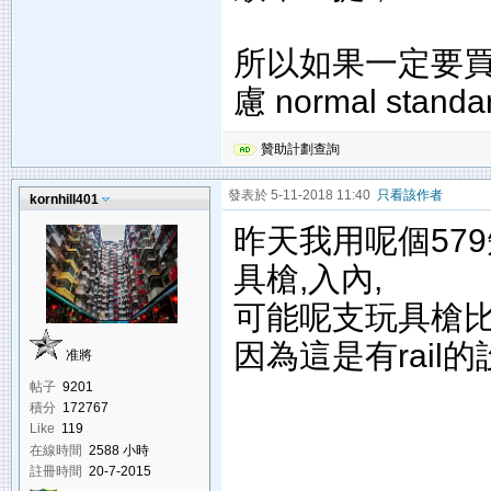
所以如果一定要
慮 normal stan
贊助計劃查詢
發表於 5-11-2018 11:40
只看該作者
kornhill401
昨天我用呢個579短
具槍,入內,
可能呢支玩具槍比C
因為這是有rail
准將
帖子
9201
積分
172767
Like
119
在線時間
2588 小時
註冊時間
20-7-2015