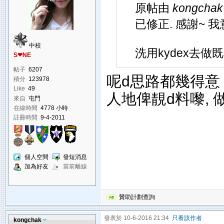
原帖由
kongchak
已修正. 感謝~ 
中校
洗用kydex去做
S❤NE
帖子
6207
呢d思路都幾得意
積分
123978
Like
49
人地俾靚d料嚟, 做到
來自
屯門
在線時間
4778 小時
註冊時間
9-4-2011
個人空間
發短消息
加為好友
當前離線
贊助計劃查詢
發表於 10-6-2016 21:34
只看該作者
kongchak