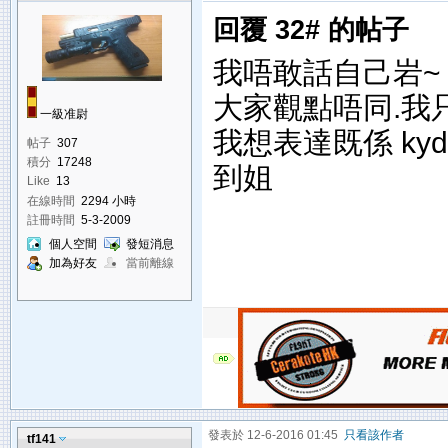
回覆 32# 的帖子
我唔敢話自己岩~
大家觀點唔同.我
一級准尉
我想表達既係 ky
帖子
307
積分
17248
到姐
Like
13
在線時間
2294 小時
註冊時間
5-3-2009
個人空間
發短消息
加為好友
當前離線
發表於 12-6-2016 01:45
只看該作者
tf141