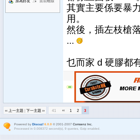
加為好友
當前離線
其實主要係要暴
用。
然後，插左枝槍落
...
乜而家 d 硬膠
‹‹
‹‹ 上一主題
|
下一主題 ››
41
1
2
3
Powered by
Discuz!
6.0.0
© 2001-2007
Comsenz Inc.
Processed in 0.008372 second(s), 9 queries, Gzip enabled.