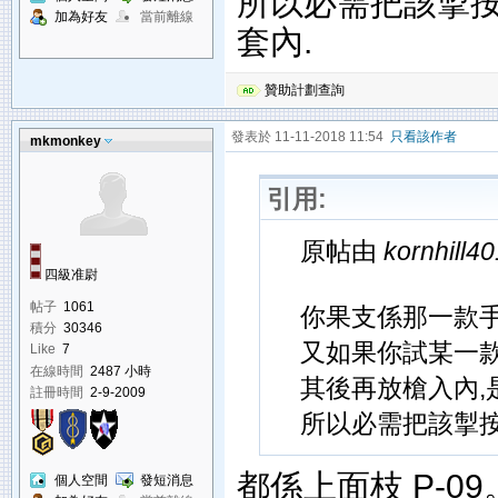
所以必需把該掣按
加為好友
當前離線
套內.
贊助計劃查詢
發表於 11-11-2018 11:54
只看該作者
mkmonkey
引用:
原帖由
kornhill40
四級准尉
帖子
1061
你果支係那一款手
積分
30346
又如果你試某一款
Like
7
在線時間
2487 小時
其後再放槍入內,
註冊時間
2-9-2009
所以必需把該掣按
都係上面枝 P-09
個人空間
發短消息