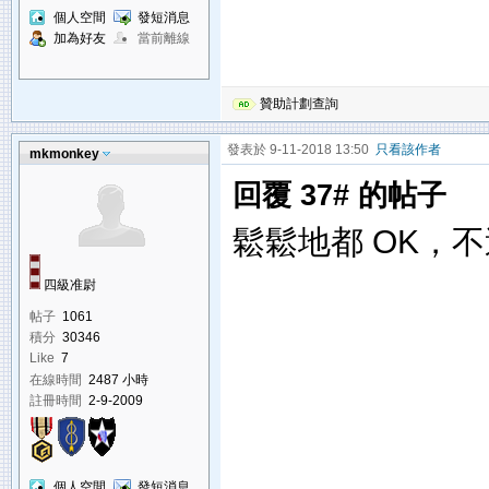
個人空間
發短消息
加為好友
當前離線
贊助計劃查詢
發表於 9-11-2018 13:50
只看該作者
mkmonkey
回覆 37# 的帖子
鬆鬆地都 OK，
四級准尉
帖子
1061
積分
30346
Like
7
在線時間
2487 小時
註冊時間
2-9-2009
個人空間
發短消息