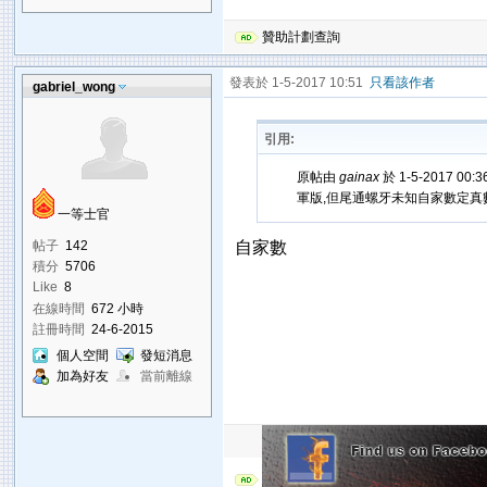
贊助計劃查詢
發表於 1-5-2017 10:51
只看該作者
gabriel_wong
引用:
原帖由
gainax
於 1-5-2017 00:
軍版,但尾通螺牙未知自家數定真
一等士官
帖子
142
自家數
積分
5706
Like
8
在線時間
672 小時
註冊時間
24-6-2015
個人空間
發短消息
加為好友
當前離線