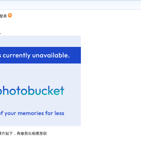
5 發表
置。
膠片如下，再修剪出相應形狀