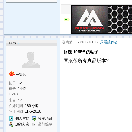
發表於 1-5-2017 01:17
只看該作者
HCY
回覆 1055# 的帖子
軍版係所有真品版本?
一等兵
帖子
32
積分
1442
Like
0
來自
hk
在線時間
186 小時
註冊時間
11-6-2016
個人空間
發短消息
加為好友
當前離線