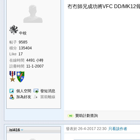
冇冇師兄成功將VFC DD/MK1
中校
帖子
9585
積分
135404
Like
17
在線時間
4491 小時
註冊時間
11-1-2007
個人空間
發短消息
加為好友
當前離線
贊助計劃查詢
發表於 26-4-2017 22:30
只看該作者
isl416