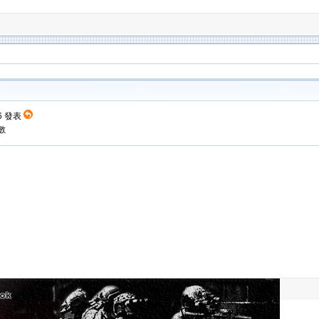
36 發表
數