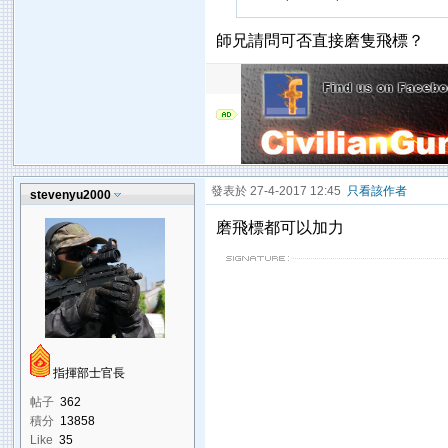
師兄請問可否直接磨隻飛標？
發表於 27-4-2017 12:45
只看該作者
stevenyu2000
磨飛標都可以加力
指揮部士官長
帖子
362
積分
13858
Like
35