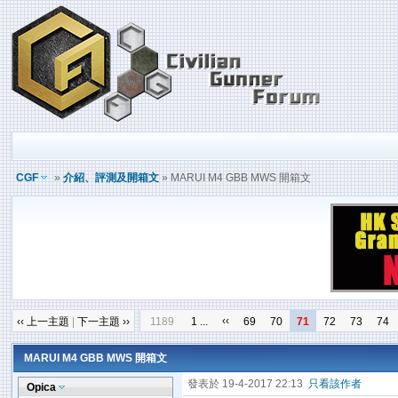
CGF
»
介紹、評測及開箱文
» MARUI M4 GBB MWS 開箱文
‹‹
‹‹ 上一主題
|
下一主題 ››
1189
1 ...
69
70
71
72
73
74
MARUI M4 GBB MWS 開箱文
發表於 19-4-2017 22:13
只看該作者
Opica