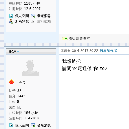
在線時間
1185 小時
註冊時間
13-6-2007
個人空間
發短消息
加為好友
當前離線
贊助計劃查詢
發表於 30-4-2017 20:22
只看該作者
HCY
我想槍托
請問m4尾通係咩size?
一等兵
帖子
32
積分
1442
Like
0
來自
hk
在線時間
186 小時
註冊時間
11-6-2016
個人空間
發短消息