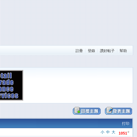
註冊
登錄
讚好帖子
幫助
打印
小
中
大
#
1051