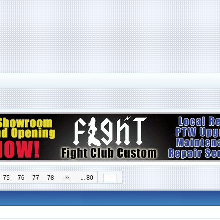
››
75
76
77
78
... 80