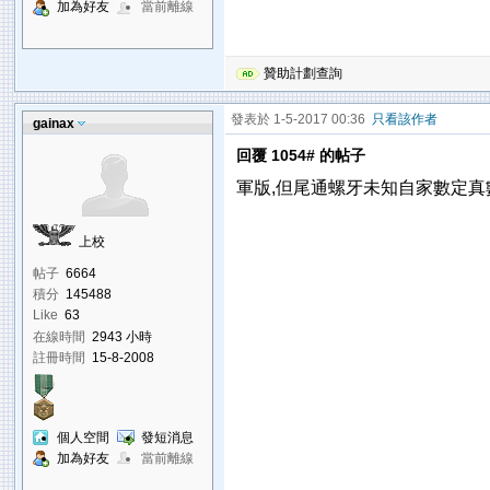
加為好友
當前離線
贊助計劃查詢
發表於 1-5-2017 00:36
只看該作者
gainax
回覆 1054# 的帖子
軍版,但尾通螺牙未知自家數定真
上校
帖子
6664
積分
145488
Like
63
在線時間
2943 小時
註冊時間
15-8-2008
個人空間
發短消息
加為好友
當前離線