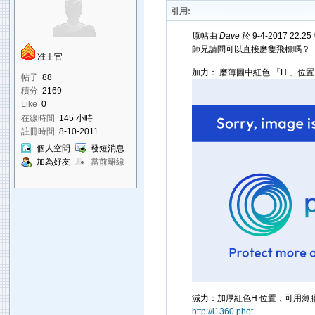
引用:
原帖由
Dave
於 9-4-2017 22:2
師兄請問可以直接磨隻飛標嗎？
准士官
加力： 磨薄圖中紅色 「H 」位
帖子
88
積分
2169
Like
0
在線時間
145 小時
註冊時間
8-10-2011
個人空間
發短消息
加為好友
當前離線
減力：加厚紅色H 位置，可用薄
http://i1360.phot
...