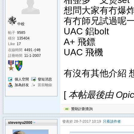
想問大家有冇爆
有冇師兄試過呢一個
中校
UAC 鋁bolt
帖子
9585
積分
135404
A+ 飛鏢
Like
17
UAC 飛機
在線時間
4491 小時
註冊時間
11-1-2007
有沒有其他介紹 想整
個人空間
發短消息
加為好友
當前離線
[
本帖最後由 Opica 
贊助計劃查詢
發表於 28-7-2017 10:19
只看該作者
stevenyu2000