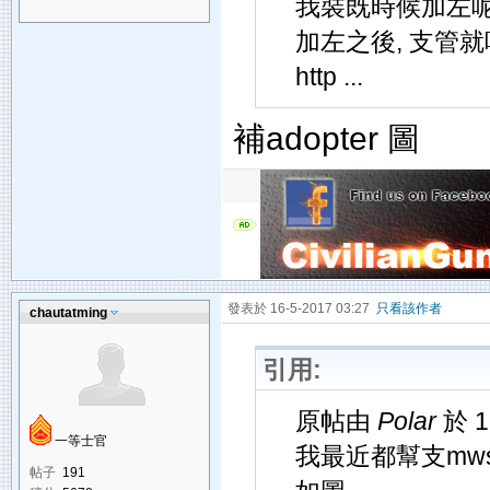
我裝既時候加左呢個
加左之後, 支管
http ...
補adopter 圖
發表於 16-5-2017 03:27
只看該作者
chautatming
引用:
原帖由
Polar
於 1
一等士官
我最近都幫支mws
帖子
191