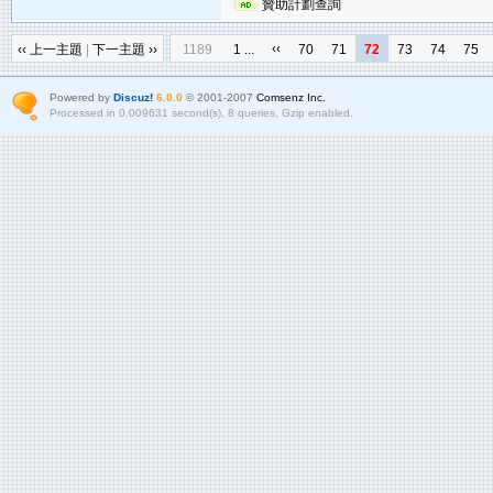
贊助計劃查詢
‹‹
‹‹ 上一主題
|
下一主題 ››
1189
1 ...
70
71
72
73
74
75
Powered by
Discuz!
6.0.0
© 2001-2007
Comsenz Inc.
Processed in 0.009631 second(s), 8 queries, Gzip enabled.