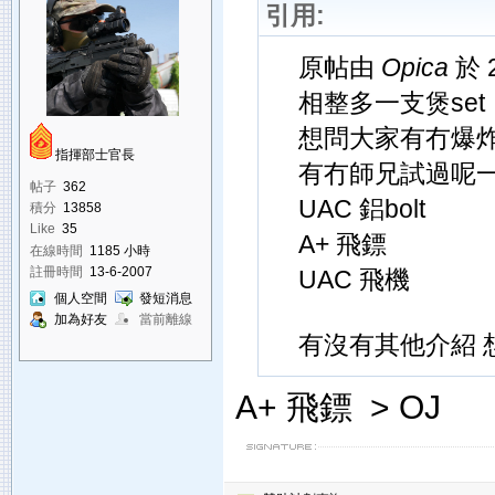
引用:
原帖由
Opica
於 2
相整多一支煲set
想問大家有冇爆
指揮部士官長
有冇師兄試過呢一
帖子
362
UAC 鋁bolt
積分
13858
Like
35
A+ 飛鏢
在線時間
1185 小時
註冊時間
13-6-2007
UAC 飛機
個人空間
發短消息
加為好友
當前離線
有沒有其他介紹 想整
A+ 飛鏢 > OJ