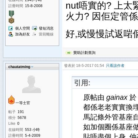
nut唔實的? 上
註冊時間
15-8-2008
火力? 因佢定管
個人空間
發短消息
好,或慢慢試返啱
加為好友
當前離線
贊助計劃查詢
發表於 18-5-2017 01:54
只看該作者
chautatming
引用:
原帖由
gainax
於 
一等士官
都係老老實實換埋
帖子
191
馬記條外管基座
積分
5678
Like
0
如加個圈係基座做
在線時間
553 小時
貼唔盡個上身, 仲
註冊時間
5-4-2009