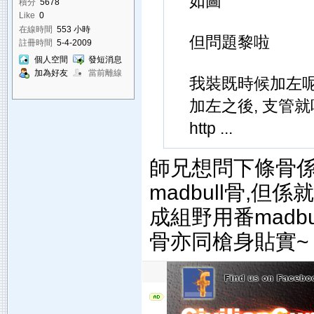
如圖
積分
5678
Like
0
在線時間
553 小時
但問題黎啦
註冊時間
5-4-2009
個人空間
發短消息
加為好友
當前離線
我裝既時候加左呢個
加左之後, 支管
http ...
師兄想問下條骨係咪
madbull骨,但係就
成組野用番madbul
骨亦同槍身貼實~