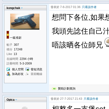
發表於 7-6-2017 01:36
只看該作者
kongchak
想問下各位,如果想改輕
我頭先諗住自己汁
一級准尉
唔該晒各位師兄
帖子
307
積分
17248
Like
13
在線時間
2294 小時
註冊時間
5-3-2009
個人空間
發短消息
加為好友
當前離線
贊助計劃查詢
發表於 27-7-2017 21:43
只看該作者
Opica
相整多一支煲set