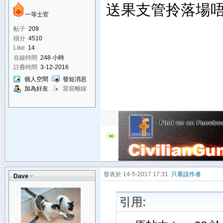
送果支管拎落場
一等士官
帖子
209
積分
4510
Like
14
在線時間
248 小時
註冊時間
3-12-2016
個人空間
發短消息
加為好友
當前離線
發表於 14-5-2017 17:31
只看該作者
Dave
引用: