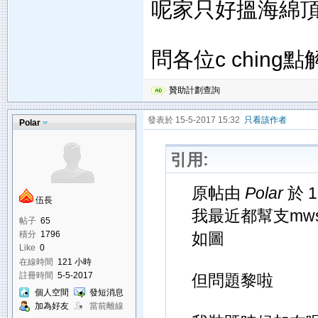
呢家只好搵海綿
問各位c ching
贊助計劃查詢
發表於 15-5-2017 15:32
只看該作者
Polar
引用:
原帖由
Polar
於 1
伍長
我最近都幫支mws
帖子
65
如圖
積分
1796
Like
0
在線時間
121 小時
註冊時間
5-5-2017
但問題黎啦
個人空間
發短消息
加為好友
當前離線