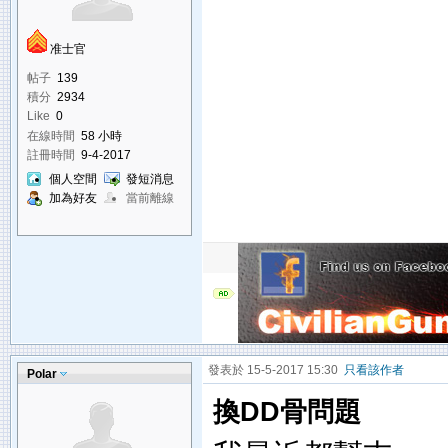
准士官
帖子
139
積分
2934
Like
0
在線時間
58 小時
註冊時間
9-4-2017
個人空間
發短消息
加為好友
當前離線
發表於 15-5-2017 15:30
只看該作者
Polar
換DD骨問題