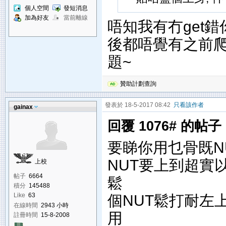
個人空間
發短消息
加為好友
當前離線
唔知我有冇get錯你
後都唔覺有之前爬p
題~
贊助計劃查詢
發表於 18-5-2017 08:42
只看該作者
gainax
回覆 1076# 的帖子
要睇你用乜骨既NU
NUT要上到超實
上校
帖子
6664
鬆
積分
145488
個NUT鬆打耐左
Like
63
在線時間
2943 小時
用
註冊時間
15-8-2008