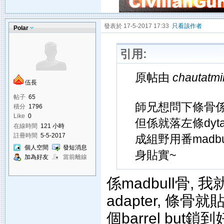
發表於 17-5-2017 17:33
只看該作者
Polar
引用:
原帖由
chautatmi
伍長
帖子
65
師兄想問下條骨係咪m
積分
1796
Like
0
但係就落左條dytac出
在線時間
121 小時
註冊時間
5-5-2017
成組野用番madbu
個人空間
發短消息
身貼實~
加為好友
當前離線
係madbull骨, 我
adapter, 條骨就
個barrel bu