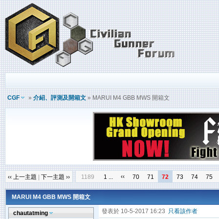
CGF
»
介紹、評測及開箱文
» MARUI M4 GBB MWS 開箱文
‹‹
‹‹ 上一主題
|
下一主題 ››
1189
1 ...
70
71
72
73
74
75
MARUI M4 GBB MWS 開箱文
發表於 10-5-2017 16:23
只看該作者
chautatming