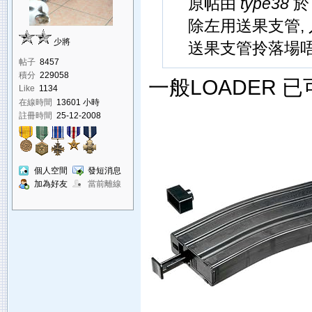
原帖由
type38
於 
除左用送果支管, 
少將
送果支管拎落場
帖子
8457
積分
229058
一般LOADER 已
Like
1134
在線時間
13601 小時
註冊時間
25-12-2008
個人空間
發短消息
加為好友
當前離線