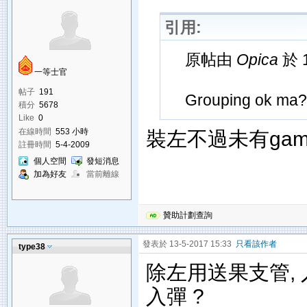
引用:
原帖由
Opica
於 1
一等士官
帖子
191
Grouping ok ma?
積分
5678
Like
0
在線時間
553 小時
裝左不過未有gam
註冊時間
5-4-2009
個人空間
發短消息
加為好友
當前離線
贊助計劃查詢
發表於 13-5-2017 15:33
只看該作者
type38
除左用送果支管, 
入彈 ?