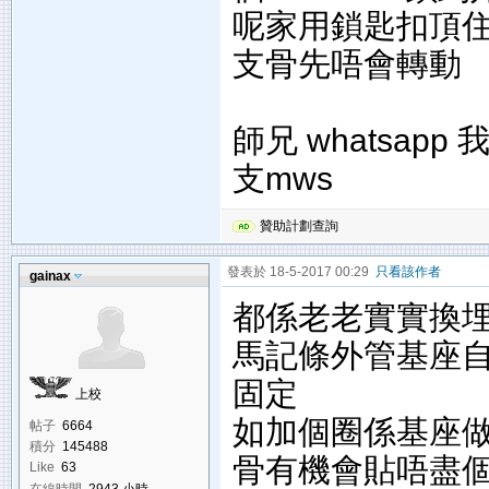
呢家用鎖匙扣頂住
支骨先唔會轉動
師兄 whatsapp 
支mws
贊助計劃查詢
發表於 18-5-2017 00:29
只看該作者
gainax
都係老老實實換埋
馬記條外管基座
固定
上校
如加個圈係基座做
帖子
6664
積分
145488
骨有機會貼唔盡個
Like
63
在線時間
2943 小時