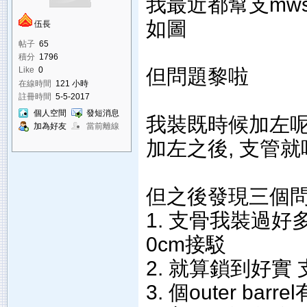
我最近都幫支mws
如圖
伍長
帖子
65
積分
1796
但問題黎啦
Like
0
在線時間
121 小時
註冊時間
5-5-2017
個人空間
發短消息
我裝既時候加左呢個
加為好友
當前離線
加左之後, 支管
但之後發現三個問
1. 支骨我裝過好
0cm接駁
2. 就算鎖到好
3. 個outer ba