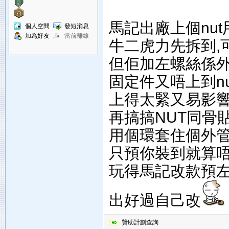
馬記出廠上個nu
個人空間
發短消息
加為好友
當前離線
牛二虎力先拆到,
但佢加左螺絲係外
固定件又唔上到n
上得太緊又易影響
再搞搞NUT同骨貼
用個環套住個外管
只預你裝到就算唔好
玩得馬記改款預左
出好過自己改
贊助計劃查詢