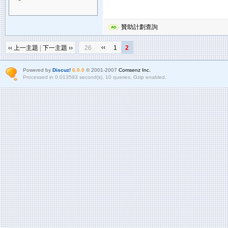
贊助計劃查詢
‹‹
‹‹ 上一主題
|
下一主題 ››
26
1
2
Powered by
Discuz!
6.0.0
© 2001-2007
Comsenz Inc.
Processed in 0.013593 second(s), 10 queries, Gzip enabled.