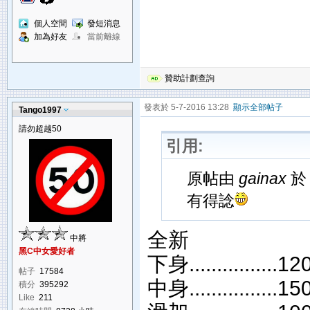
個人空間
發短消息
加為好友
當前離線
贊助計劃查詢
發表於 5-7-2016 13:28
顯示全部帖子
Tango1997
請勿超越50
引用:
原帖由
gainax
於 
有得諗
全新
中將
黑C中女愛好者
下身................12
帖子
17584
中身................15
積分
395292
Like
211