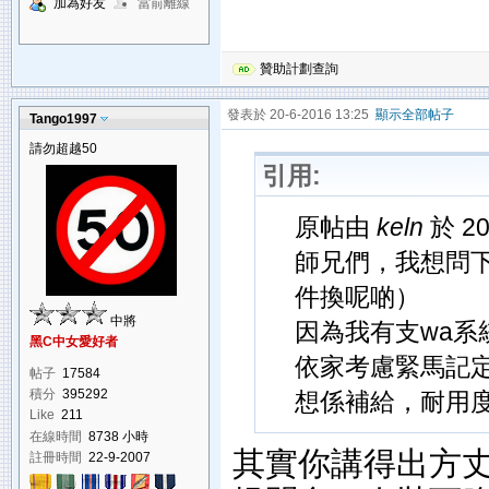
加為好友
當前離線
贊助計劃查詢
發表於 20-6-2016 13:25
顯示全部帖子
Tango1997
請勿超越50
引用:
原帖由
keln
於 20
師兄們，我想問
件換呢啲）
中將
因為我有支wa
黑C中女愛好者
依家考慮緊馬記
帖子
17584
積分
395292
想係補給，耐用度
Like
211
在線時間
8738 小時
其實你講得出方丈
註冊時間
22-9-2007