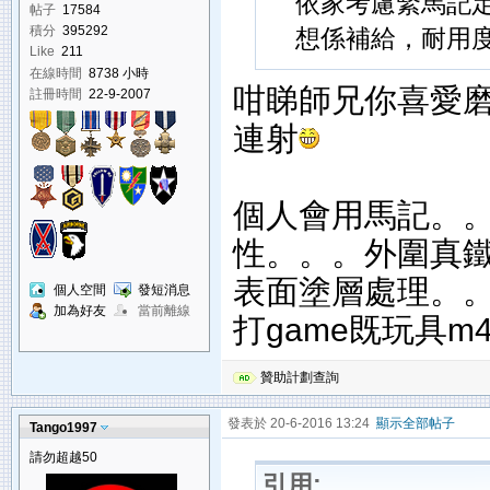
依家考慮緊馬記
帖子
17584
積分
395292
想係補給，耐用度
Like
211
在線時間
8738 小時
咁睇師兄你喜愛
註冊時間
22-9-2007
連射
個人會用馬記。。。
性。。。外圍真
表面塗層處理。
個人空間
發短消息
加為好友
當前離線
打game既玩具m4
贊助計劃查詢
發表於 20-6-2016 13:24
顯示全部帖子
Tango1997
請勿超越50
引用: