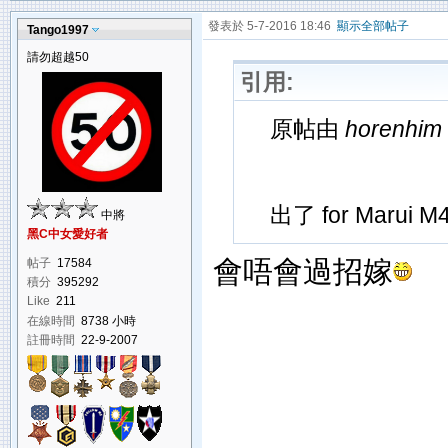
發表於 5-7-2016 18:46
顯示全部帖子
Tango1997
請勿超越50
引用:
原帖由
horenhim
出了 for Marui 
中將
黑C中女愛好者
會唔會過招嫁
帖子
17584
積分
395292
Like
211
在線時間
8738 小時
註冊時間
22-9-2007