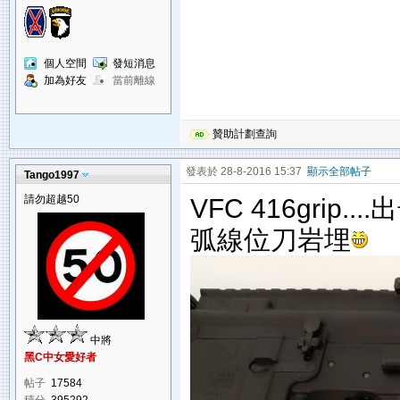
個人空間
發短消息
加為好友
當前離線
贊助計劃查詢
發表於 28-8-2016 15:37
顯示全部帖子
Tango1997
請勿超越50
VFC 416gri
弧線位刀岩埋
中將
黑C中女愛好者
帖子
17584