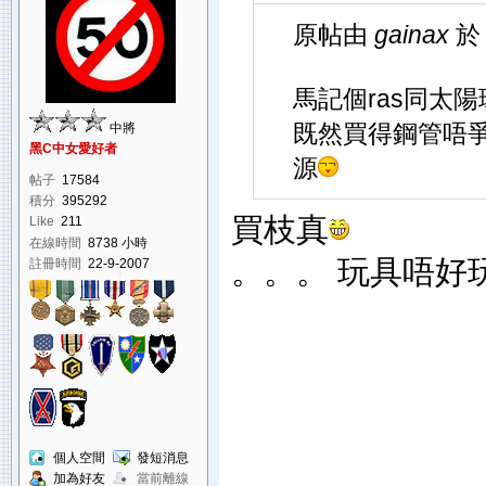
原帖由
gainax
於 
馬記個ras同太
既然買得鋼管唔爭
中將
黑C中女愛好者
源
帖子
17584
積分
395292
買枝真
Like
211
在線時間
8738 小時
。。。 玩具唔好
註冊時間
22-9-2007
個人空間
發短消息
加為好友
當前離線