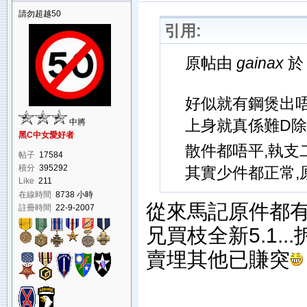
請勿超越50
引用:
原帖由
gainax
於 
好似就有鋼煲出唔
上身就真係難D除
中將
黑C中女愛好者
散件都唔平,執支
帖子
17584
積分
395292
其實少件都正常,
Like
211
在線時間
8738 小時
從來馬記原件都
註冊時間
22-9-2007
兄買枝全新5.1.
賣埋其他已賺突