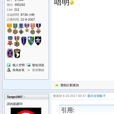
唔明
帖子
17584
積分
395292
Like
211
在線時間
8738 小時
註冊時間
22-9-2007
個人空間
發短消息
加為好友
當前離線
贊助計劃查詢
發表於 6-10-2017 00:37
顯示全部帖子
Tango1997
請勿超越50
引用: