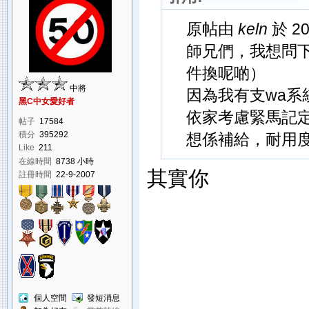
原帖由
keln
於 20
師兄們，我想問
件換呢啲）
中將
因為我有支wa
黑C中女愛好者
依家考慮緊馬記
帖子
17584
積分
395292
想係補給，耐用度
Like
211
在線時間
8738 小時
其實你
註冊時間
22-9-2007
個人空間
發短消息