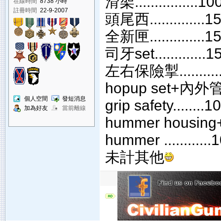
滑架................10
在線時間
8738 小時
註冊時間
22-9-2007
頭尾西..............1
全新匣..............1
司牙set.............1
左右保險掣..........
hopup set+內外管.
個人空間
發短消息
grip safety........1
加為好友
當前離線
hummer housin
hummer ............
未計其他