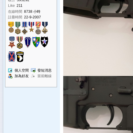
積分
395292
Like
211
在線時間
8738 小時
註冊時間
22-9-2007
個人空間
發短消息
加為好友
當前離線