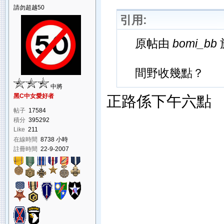
請勿超越50
引用:
原帖由
bomi_bb
於
間野收幾點？
中將
黑C中女愛好者
正路係下午六點
帖子
17584
積分
395292
Like
211
在線時間
8738 小時
註冊時間
22-9-2007