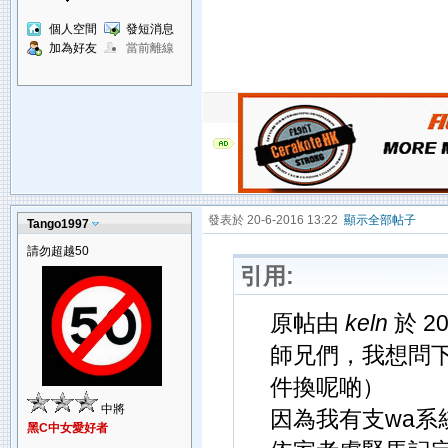
個人空間
發短消息
加為好友
當前離線
發表於 20-6-2016 13:22
顯示全部帖子
Tango1997
請勿超越50
引用:
原帖由
keln
於 20
師兄們，我想問
件換呢啲）
中將
因為我有支wa
黑C中女愛好者