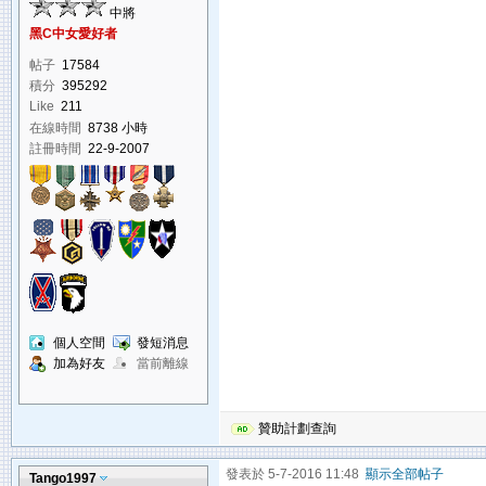
中將
黑C中女愛好者
帖子
17584
積分
395292
Like
211
在線時間
8738 小時
註冊時間
22-9-2007
個人空間
發短消息
加為好友
當前離線
贊助計劃查詢
發表於 5-7-2016 11:48
顯示全部帖子
Tango1997