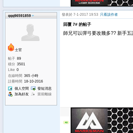
發表於 7-1-2017 19:53
只看該作者
qqq96591859
回覆 7# 的帖子
師兄可以彈弓要改幾多?? 新手五
士官
帖子
89
積分
3501
Like
0
在線時間
365 小時
註冊時間
18-10-2016
個人空間
發短消息
加為好友
當前離線