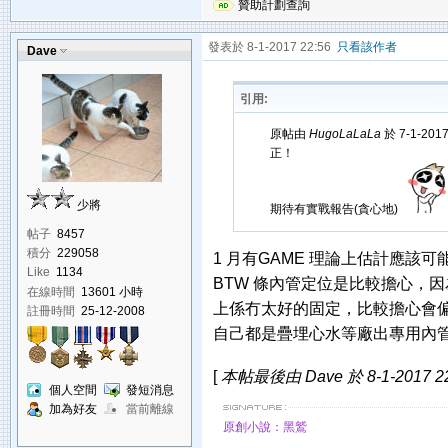
贊助計劃查詢
發表於 8-1-2017 22:56
只看該作者
Dave
引用:
原帖由
HugoLaLaLa
於 7-1-201
正！
少將
期待有實戰報告(貪心地)
帖子
8457
積分
229058
1 月有GAME 理論上估計應該可能
Like
1134
BTW 條內管定位是比較擔心，
在線時間
13601 小時
上係冇太好的固定，比較擔心會偏
註冊時間
25-12-2008
自己都是疊埋心水等廠出專用內
[
本帖最後由 Dave 於 8-1-2017 2
個人空間
發短消息
加為好友
當前離線
原創小說：黑鷲