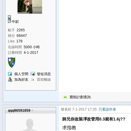
中尉
帖子
2265
積分
69447
Like
178
在線時間
5000 小時
註冊時間
4-1-2017
個人空間
發短消息
加為好友
當前離線
贊助計劃查詢
發表於 7-1-2017 17:35
只看該作者
qqq96591859
師兄你改裝凈改管用0.3就有1.6j??
求指教