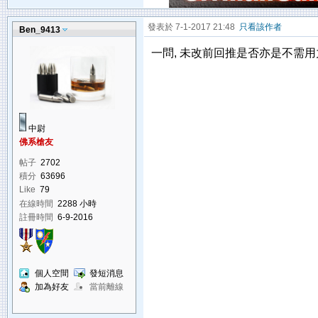
發表於 7-1-2017 21:48
只看該作者
Ben_9413
一問, 未改前回推是否亦是不需用
中尉
佛系槍友
帖子
2702
積分
63696
Like
79
在線時間
2288 小時
註冊時間
6-9-2016
個人空間
發短消息
加為好友
當前離線