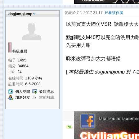
發表於 7-1-2017 21:17
只看該作者
dogjumpjump
以前買支大陸仿VSR, 話跟槍大
點解呢支M40可以完全唔洗用力咁
先要用力咁
特級准尉
睇來改彈弓加大力都唔錯
帖子
1495
積分
34884
[
本帖最後由 dogjumpjump 於 7-1
Like
24
在線時間
1109 小時
註冊時間
6-5-2008
個人空間
發短消息
加為好友
當前離線