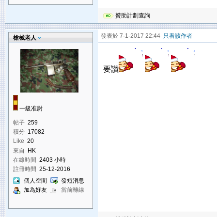
贊助計劃查詢
發表於 7-1-2017 22:44
只看該作者
槍械老人
要讚
一級准尉
帖子
259
積分
17082
Like
20
來自
HK
在線時間
2403 小時
註冊時間
25-12-2016
個人空間
發短消息
加為好友
當前離線