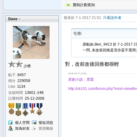
贊助計劃查詢
發表於 7-1-2017 21:51
只看該作者
Dave
引用:
原帖由
Ben_9413
於 7-1-2017 
一問, 未改前回推是否亦是不需用
對，改前改後回推都很輕
少將
帖子
8457
原創小說：黑鷲
積分
229058
Like
1134
http://ck101.com/forum.php?mod=viewt
在線時間
13601 小時
註冊時間
25-12-2008
個人空間
發短消息
加為好友
當前離線