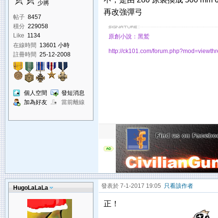
少將
再改強彈弓
帖子
8457
積分
229058
Like
1134
原創小說：黑鷲
在線時間
13601 小時
http://ck101.com/forum.php?mod=viewt
註冊時間
25-12-2008
個人空間
發短消息
加為好友
當前離線
發表於 7-1-2017 19:05
只看該作者
HugoLaLaLa
正！