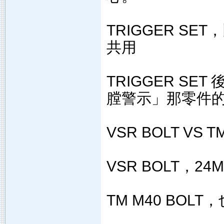
TRIGGER S
共用
TRIGGER S
膛警示」那零件
VSR BOLT VS T
VSR BOLT，24
TM M40 BOL