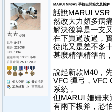
MARUI M40A5 手拉狙開箱文及拆解
話說MARUI V
然改大力頗多病
解決後算是一支又
少將
在下買過改過，
帖子
8457
從此又是差不多
積分
229058
Like
1134
甚麼精準精準的，M
在線時間
13601 小時
註冊時間
25-12-2008
說起新款M40，先
VFC 彈弓，VF
個人空間
發短消息
加為好友
當前離線
系統，
但MARUI 姍
有兩下板斧，恐