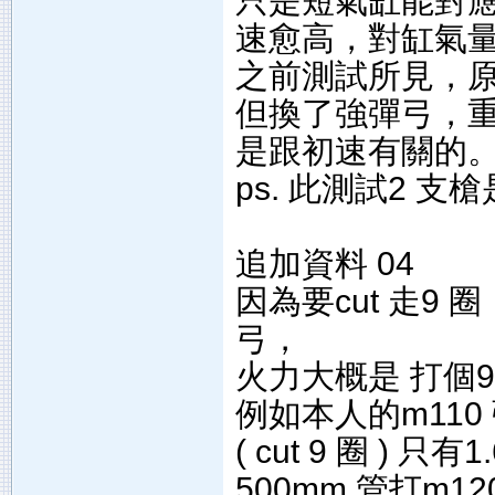
只是短氣缸能對
速愈高，對缸氣
之前測試所見，
但換了強彈弓，
是跟初速有關的
ps. 此測試2 
追加資料 04
因為要cut 走
弓，
火力大概是 打個9
例如本人的m110 彈弓
( cut 9 圈 ) 只有1
500mm 管打m12