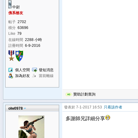
中尉
佛系槍友
帖子
2702
積分
63696
Like
79
在線時間
2288 小時
註冊時間
6-9-2016
個人空間
發短消息
加為好友
當前離線
贊助計劃查詢
發表於 7-1-2017 16:53
只看該作者
olw0978
多謝師兄詳細分享