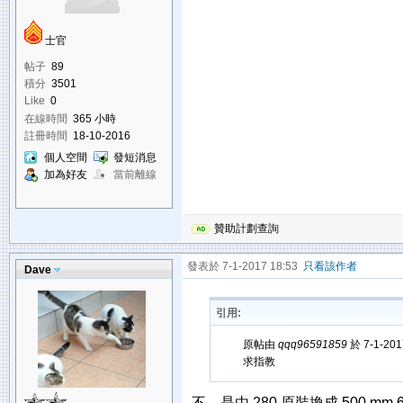
士官
帖子
89
積分
3501
Like
0
在線時間
365 小時
註冊時間
18-10-2016
個人空間
發短消息
加為好友
當前離線
贊助計劃查詢
發表於 7-1-2017 18:53
只看該作者
Dave
引用:
原帖由
qqq96591859
於 7-1-20
求指教
不，是由 280 原裝換成 500 mm 6