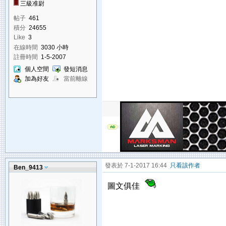
三級准尉
帖子
461
積分
24655
Like
3
在線時間
3030 小時
註冊時間
1-5-2007
個人空間
發短消息
加為好友
當前離線
發表於 7-1-2017 16:44
只看該作者
Ben_9413
圖文俱佳