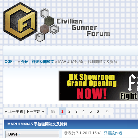
CGF
»
介紹、評測及開箱文
» MARUI M40A5 手拉狙開箱文及拆解
››
‹‹ 上一主題
|
下一主題 ››
88
1
2
3
4
5
6
MARUI M40A5 手拉狙開箱文及拆解
發表於 7-1-2017 15:41
只看該作者
Dave