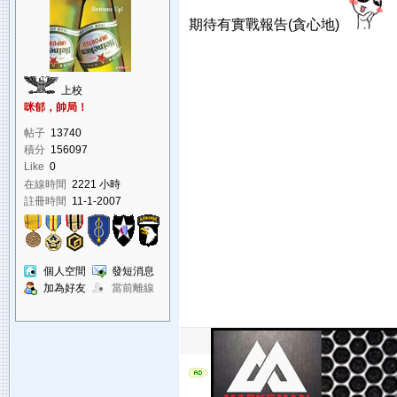
期待有實戰報告(貪心地)
上校
咪郁，帥局！
帖子
13740
積分
156097
Like
0
在線時間
2221 小時
註冊時間
11-1-2007
個人空間
發短消息
加為好友
當前離線