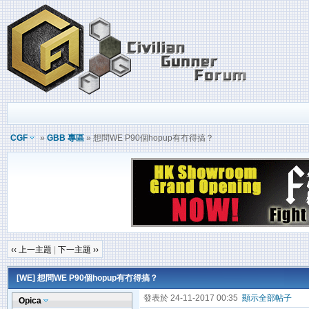
CGF
»
GBB 專區
» 想問WE P90個hopup有冇得搞？
‹‹ 上一主題
|
下一主題 ››
[WE]
想問WE P90個hopup有冇得搞？
發表於 24-11-2017 00:35
顯示全部帖子
Opica