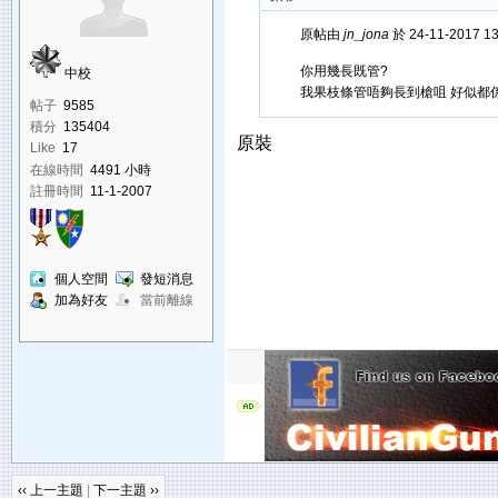
原帖由
jn_jona
於 24-11-2017 1
你用幾長既管?
中校
我果枝條管唔夠長到槍咀 好似都係
帖子
9585
積分
135404
原裝
Like
17
在線時間
4491 小時
註冊時間
11-1-2007
個人空間
發短消息
加為好友
當前離線
‹‹ 上一主題
|
下一主題 ››