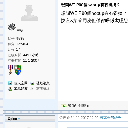
想問WE P90個hopup有冇得搞？
想問WE P90個hopup有冇得搞？
換左X葉管同皮但係都唔係太理
中校
帖子
9585
積分
135404
Like
17
在線時間
4491 小時
註冊時間
11-1-2007
個人空間
發短消息
加為好友
當前離線
贊助計劃查詢
發表於 24-11-2017 12:05
顯示全部帖子
Opica