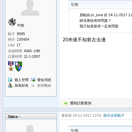
引用:
原帖由
jn_jona
於 24-11-2017 1
師兄果枝有咩問題？
中校
我只知原裝管一定有問題
帖子
9585
20米後不知射左去邊
積分
135404
Like
17
在線時間
4491 小時
註冊時間
11-1-2007
個人空間
發短消息
加為好友
當前離線
贊助計劃查詢
發表於 24-11-2017 13:51
顯示全部帖子
Opica
引用: