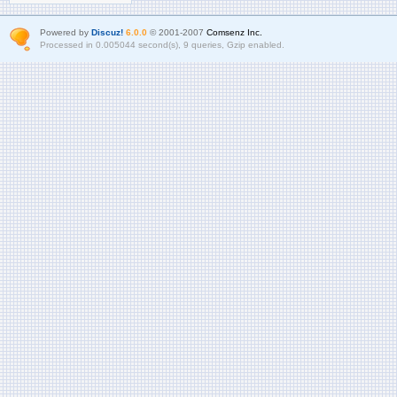
Powered by
Discuz!
6.0.0
© 2001-2007
Comsenz Inc.
Processed in 0.005044 second(s), 9 queries, Gzip enabled.