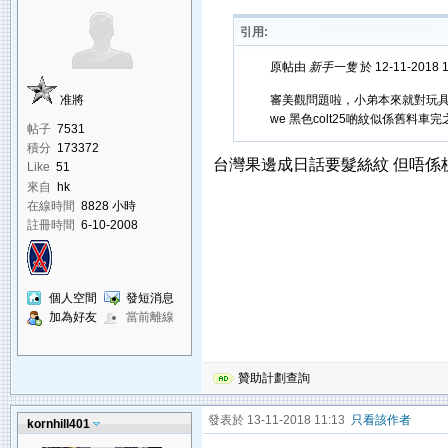
引用:
原帖由
新手一隻
於 12-11-2018 
准將
審美觀問題啦，小弟本來就對玩具
we 黑色colt25啲紋似係舊料車完
帖子
7531
積分
173372
台灣果邊成日話要髮絲紋 但唔係
Like
51
來自
hk
在線時間
8828 小時
註冊時間
6-10-2008
個人空間
發短消息
加為好友
當前離線
贊助計劃查詢
發表於 13-11-2018 11:13
只看該作者
kornhill401