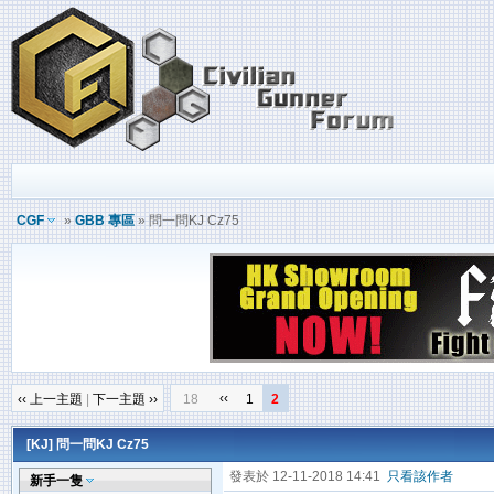
CGF
»
GBB 專區
» 問一問KJ Cz75
‹‹
‹‹ 上一主題
|
下一主題 ››
18
1
2
[KJ]
問一問KJ Cz75
發表於 12-11-2018 14:41
只看該作者
新手一隻