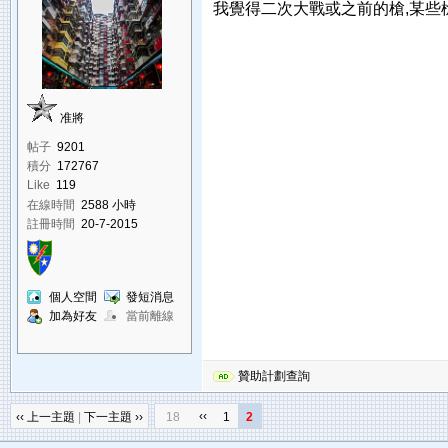
我覺得二次大戰或之前的槍,某些槍
准將
帖子
9201
積分
172767
Like
119
在線時間
2588 小時
註冊時間
20-7-2015
個人空間
發短消息
加為好友
當前離線
贊助計劃查詢
‹‹
‹‹ 上一主題
|
下一主題 ››
18
1
2