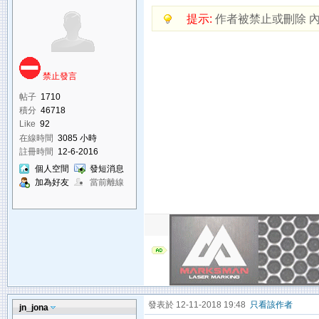
提示:
作者被禁止或刪除 
禁止發言
帖子
1710
積分
46718
Like
92
在線時間
3085 小時
註冊時間
12-6-2016
個人空間
發短消息
加為好友
當前離線
發表於 12-11-2018 19:48
只看該作者
jn_jona