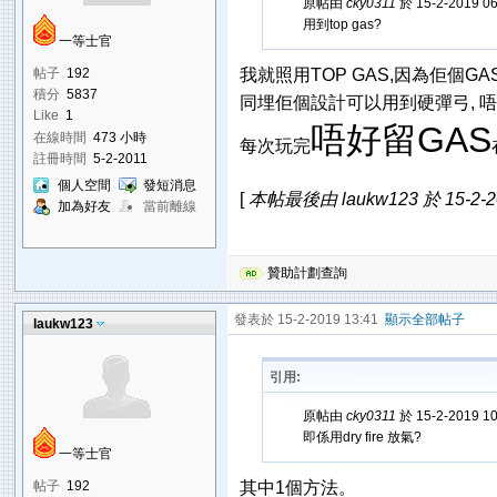
原帖由
cky0311
於 15-2-2019 0
用到top gas?
一等士官
帖子
192
我就照用TOP GAS,因為佢個GA
積分
5837
同埋佢個設計可以用到硬彈弓, 
Like
1
唔好留GAS
在線時間
473 小時
每次玩完
註冊時間
5-2-2011
個人空間
發短消息
[
本帖最後由 laukw123 於 15-2-2
加為好友
當前離線
贊助計劃查詢
發表於 15-2-2019 13:41
顯示全部帖子
laukw123
引用:
原帖由
cky0311
於 15-2-2019 1
即係用dry fire 放氣?
一等士官
帖子
192
其中1個方法。