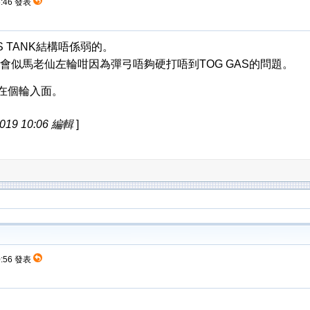
6:46 發表
S TANK結構唔係弱的。
唔會似馬老仙左輪咁因為彈弓唔夠硬打唔到TOG GAS的問題。
在個輪入面。
019 10:06 編輯
]
0:56 發表