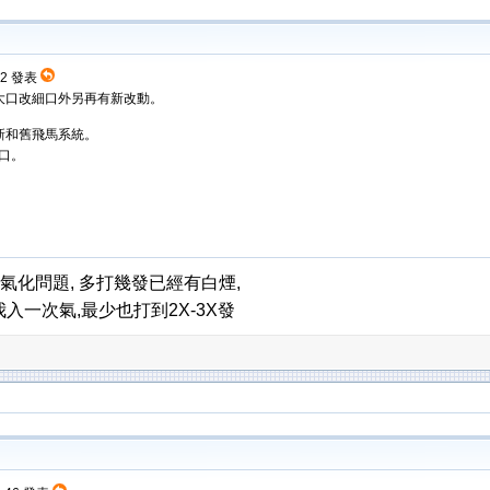
:52 發表
大口改細口外另再有新改動。
新和舊飛馬系統。
口。
氣化問題, 多打幾發已經有白煙,
入一次氣,最少也打到2X-3X發