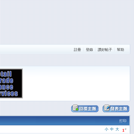
註冊
登錄
讚好帖子
幫助
打印
小
中
大
#
1