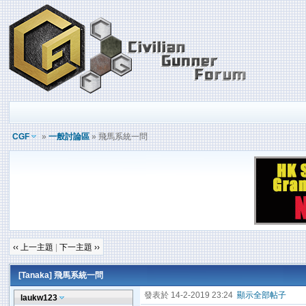
CGF
»
一般討論區
» 飛馬系統一問
‹‹ 上一主題
|
下一主題 ››
[Tanaka]
飛馬系統一問
發表於 14-2-2019 23:24
顯示全部帖子
laukw123