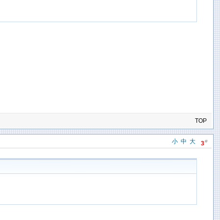
TOP
小
中
大
#
3