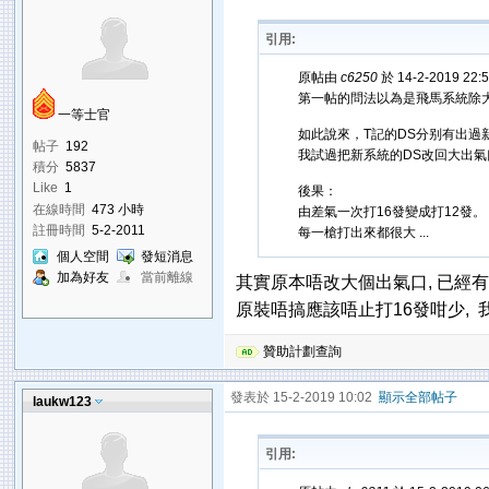
引用:
原帖由
c6250
於 14-2-2019 22
第一帖的問法以為是飛馬系統除
一等士官
如此說來，T記的DS分别有出過
帖子
192
我試過把新系統的DS改回大出氣
積分
5837
Like
1
後果：
在線時間
473 小時
由差氣一次打16發變成打12發。
註冊時間
5-2-2011
每一槍打出來都很大 ...
個人空間
發短消息
加為好友
當前離線
其實原本唔改大個出氣口, 已經有
原裝唔搞應該唔止打16發咁少, 我
贊助計劃查詢
發表於 15-2-2019 10:02
顯示全部帖子
laukw123
引用: