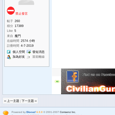
禁止發言
帖子
260
積分
17389
Like
5
來自
魔門
在線時間
2574 小時
註冊時間
4-7-2019
個人空間
發短消息
加為好友
當前離線
‹‹ 上一主題
|
下一主題 ››
Powered by
Discuz!
6.0.0
© 2001-2007
Comsenz Inc.