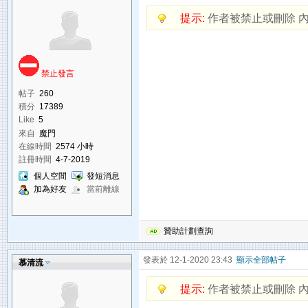
提示:
作者被禁止或刪除 
禁止發言
帖子
260
積分
17389
Like
5
來自
魔門
在線時間
2574 小時
註冊時間
4-7-2019
個人空間
發短消息
加為好友
當前離線
贊助計劃查詢
發表於 12-1-2020 23:43
顯示全部帖子
慕清流
提示:
作者被禁止或刪除 