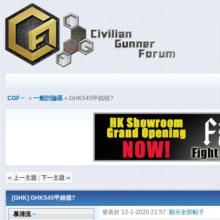
CGF
»
一般討論區
» GHK545甲錯樣?
‹‹ 上一主題
|
下一主題 ››
[GHK]
GHK545甲錯樣?
發表於 12-1-2020 21:57
顯示全部帖子
慕清流