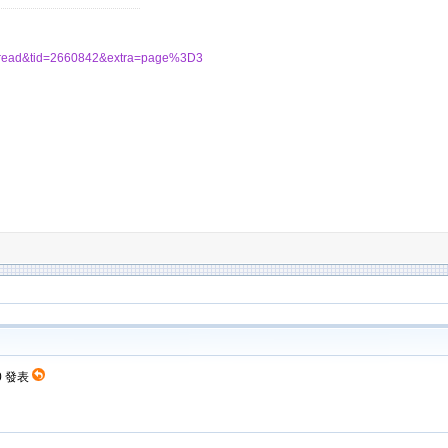
thread&tid=2660842&extra=page%3D3
10 發表