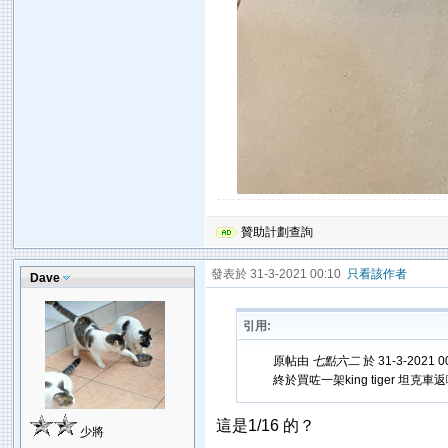
贊助計劃查詢
發表於 31-3-2021 00:10
只看該作者
Dave
引用:
原帖由
七點六二
於 31-3-2021 
終於買咗一架king tiger 坦克車返嚟
這是1/16 的？
少將