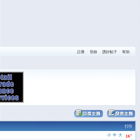
註冊
登錄
讚好帖子
幫助
打印
小
中
大
#
16