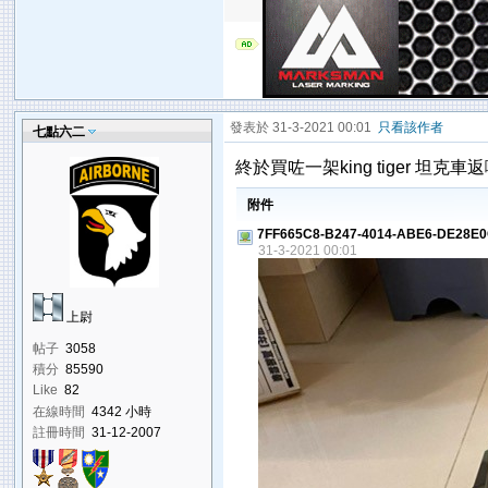
發表於 31-3-2021 00:01
只看該作者
七點六二
終於買咗一架king tiger 坦克車返嚟
附件
7FF665C8-B247-4014-ABE6-DE28E0
31-3-2021 00:01
上尉
帖子
3058
積分
85590
Like
82
在線時間
4342 小時
註冊時間
31-12-2007