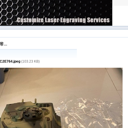
...
C2E764.jpeg
(103.23 KB)