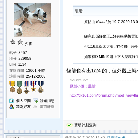
引用:
原帖由
Kwind
於 19-7-2020 13
睇完真係好鬼正...好有衝動想買
少將
但1:16真係太大架...冇位擺...
帖子
8457
如果有D MINIZ 咁上下大架就好
積分
229058
Like
1134
恆龍也有出1/24 的，但外觀
在線時間
13601 小時
註冊時間
25-12-2008
原創小說：黑鷲
http://ck101.com/forum.php?mod=view
個人空間
發短消息
加為好友
當前離線
贊助計劃查詢