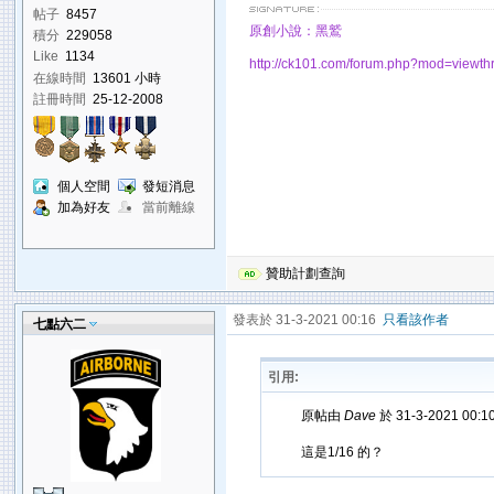
帖子
8457
原創小說：黑鷲
積分
229058
Like
1134
http://ck101.com/forum.php?mod=view
在線時間
13601 小時
註冊時間
25-12-2008
個人空間
發短消息
加為好友
當前離線
贊助計劃查詢
發表於 31-3-2021 00:16
只看該作者
七點六二
引用:
原帖由
Dave
於 31-3-2021 00:
這是1/16 的？