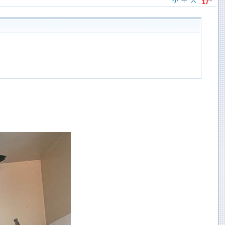
小
中
大
17