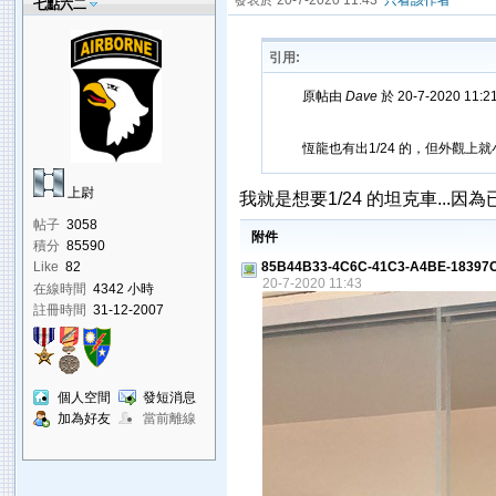
發表於 20-7-2020 11:43
只看該作者
七點六二
引用:
原帖由
Dave
於 20-7-2020 11:
恆龍也有出1/24 的，但外觀
上尉
我就是想要1/24 的坦克車...因為
帖子
3058
附件
積分
85590
85B44B33-4C6C-41C3-A4BE-18397C
Like
82
20-7-2020 11:43
在線時間
4342 小時
註冊時間
31-12-2007
個人空間
發短消息
加為好友
當前離線