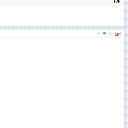
TOP
小
中
大
#
18