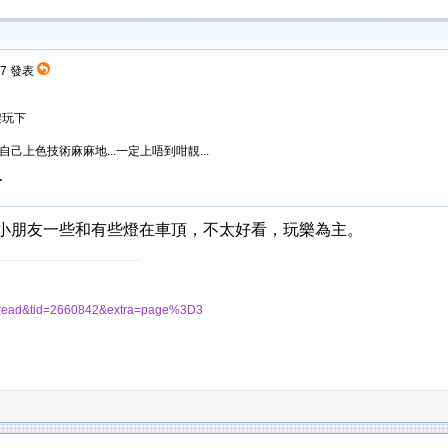
:07 發表
架玩下
另外自己上色技術麻麻地...一定上唔到咁靚...
了
上就小朋友一些和有些燈在車頂，不太好看，玩樂為主。
thread&tid=2660842&extra=page%3D3