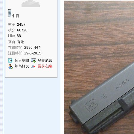
中尉
帖子
2457
積分
66720
Like
68
來自
香港
在線時間
2996 小時
註冊時間
29-6-2015
個人空間
發短消息
加為好友
當前在線