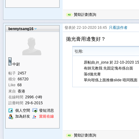
贊助計劃查詢
發表於 22-10-2020 16:45
只看該作者
bennytsang16
拋光膏用邊隻好？
引用:
原帖由
jn_jona
於 22-10-2020 1
中尉
有師兄教我 先固定塊布係台面
帖子
2457
落d拋光膏
積分
66720
單向咁係上面推條slide 唔同既面
Like
68
來自
香港
在線時間
2996 小時
註冊時間
29-6-2015
個人空間
發短消息
加為好友
當前在線
贊助計劃查詢