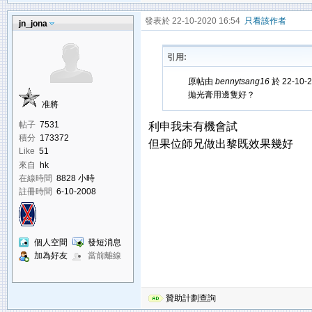
發表於 22-10-2020 16:54
只看該作者
jn_jona
引用:
原帖由
bennytsang16
於 22-10-
拋光膏用邊隻好？
准將
帖子
7531
利申我未有機會試
積分
173372
但果位師兄做出黎既效果幾好
Like
51
來自
hk
在線時間
8828 小時
註冊時間
6-10-2008
個人空間
發短消息
加為好友
當前離線
贊助計劃查詢