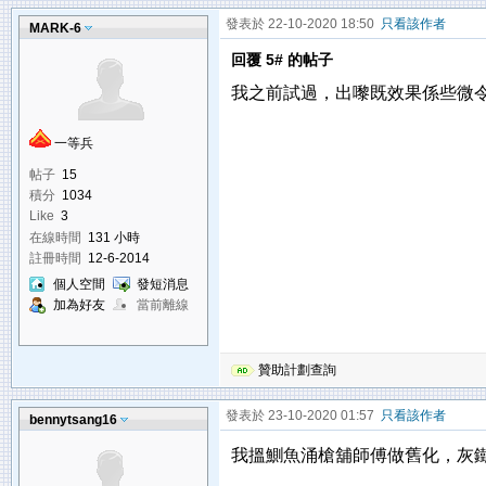
發表於 22-10-2020 18:50
只看該作者
MARK-6
回覆 5# 的帖子
我之前試過，出嚟既效果係些微
一等兵
帖子
15
積分
1034
Like
3
在線時間
131 小時
註冊時間
12-6-2014
個人空間
發短消息
加為好友
當前離線
贊助計劃查詢
發表於 23-10-2020 01:57
只看該作者
bennytsang16
我搵鰂魚涌槍舖師傅做舊化，灰