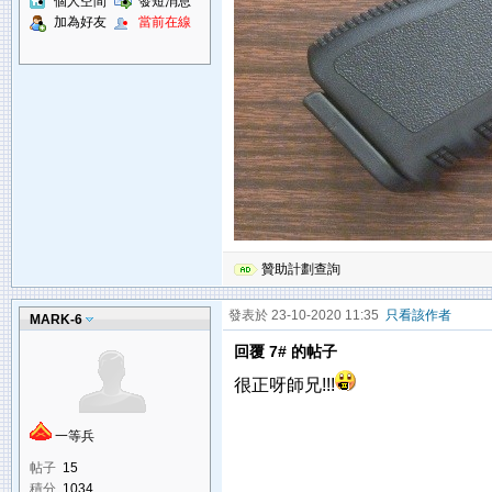
個人空間
發短消息
加為好友
當前在線
贊助計劃查詢
發表於 23-10-2020 11:35
只看該作者
MARK-6
回覆 7# 的帖子
很正呀師兄!!!
一等兵
帖子
15
積分
1034