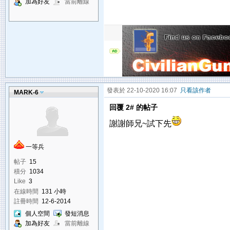
加為好友
當前離線
發表於 22-10-2020 16:07
只看該作者
MARK-6
回覆 2# 的帖子
謝謝師兄~試下先
一等兵
帖子
15
積分
1034
Like
3
在線時間
131 小時
註冊時間
12-6-2014
個人空間
發短消息
加為好友
當前離線