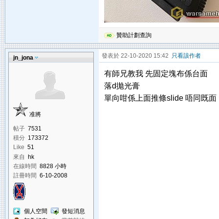
贊助計劃查詢
發表於 22-10-2020 15:42
只看該作者
jn_jona
有師兄教我 先固定塊布係台面
落d拋光膏
單向咁係上面推條slide 唔同既面
准將
帖子
7531
積分
173372
Like
51
來自
hk
在線時間
8828 小時
註冊時間
6-10-2008
個人空間
發短消息