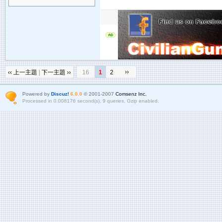
››
‹‹ 上一主題
|
下一主題 ››
16
1
2
Powered by
Discuz!
6.0.0
© 2001-2007
Comsenz Inc.
Processed in 0.008176 second(s), 9 queries, Gzip enabled.