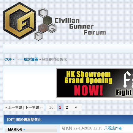
CGF
»
一般討論區
» 關於鋼滑架舊化
››
‹‹ 上一主題
|
下一主題 ››
16
1
2
[DIY]
關於鋼滑架舊化
發表於 22-10-2020 12:15
只看該作者
MARK-6