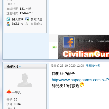
Like
3
在線時間
131 小時
註冊時間
12-6-2014
個人空間
發短消息
加為好友
當前離線
發表於 23-10-2020 12:08
只看該作者
MARK-6
回覆 8# 的帖子
http://www.papagoarms.com.tw/P
師兄支19好接近
一等兵
帖子
15
積分
1034
Like
3