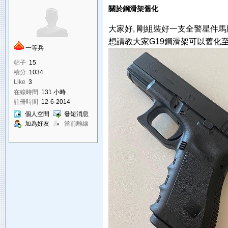
關於鋼滑架舊化
大家好, 剛組裝好一支全警星件馬
想請教大家G19鋼滑架可以舊化至呈
一等兵
帖子
15
積分
1034
Like
3
在線時間
131 小時
註冊時間
12-6-2014
個人空間
發短消息
加為好友
當前離線