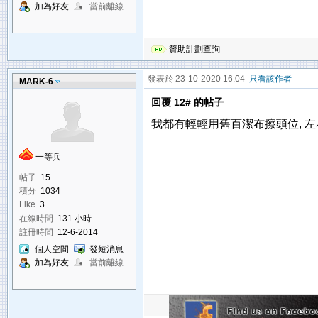
加為好友
當前離線
贊助計劃查詢
發表於 23-10-2020 16:04
只看該作者
MARK-6
回覆 12# 的帖子
我都有輕輕用舊百潔布擦頭位, 左
一等兵
帖子
15
積分
1034
Like
3
在線時間
131 小時
註冊時間
12-6-2014
個人空間
發短消息
加為好友
當前離線