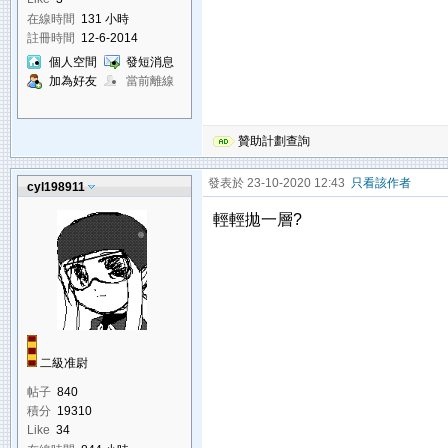
在線時間
131 小時
註冊時間
12-6-2014
個人空間
發短消息
加為好友
當前離線
贊助計劃查詢
發表於 23-10-2020 12:43
只看該作者
cyl198911
輕輕拋一層?
二級准尉
帖子
840
積分
19310
Like
34