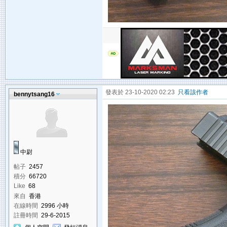
發表於 23-10-2020 02:23
只看該作者
bennytsang16
中尉
帖子
2457
積分
66720
Like
68
來自
香港
在線時間
2996 小時
註冊時間
29-6-2015