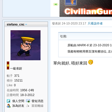
發表於 24-10-2020 23:17
只看該作者
stefano_cnc
引用:
原帖由
MARK-6
於 23-10-2020 
我都有輕輕用舊百潔布擦頭位, 左
單向就好, 唔好來回
一級准尉
帖子
371
積分
15211
Like
0
在線時間
1956 小時
註冊時間
18-3-2012
個人空間
發短消息
加為好友
當前離線