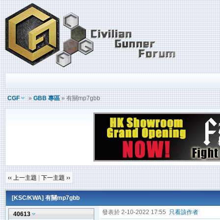
CGF
»
GBB 專區
» 有關mp7gbb
‹‹ 上一主題
|
下一主題 ››
[KSC/KWA]
有關mp7gbb
發表於 2-10-2022 17:55
只看該作者
40613