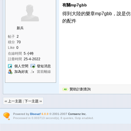
有關mp7gbb
得到大陸的樂章mp7gbb，說
的配件
新兵
帖子
2
積分
70
Like
0
在線時間
5 小時
註冊時間
25-4-2022
個人空間
發短消息
加為好友
當前離線
贊助計劃查詢
‹‹ 上一主題
|
下一主題 ››
Powered by
Discuz!
6.0.0
© 2001-2007
Comsenz Inc.
Processed in 0.003713 second(s), 8 queries, Gzip enabled.