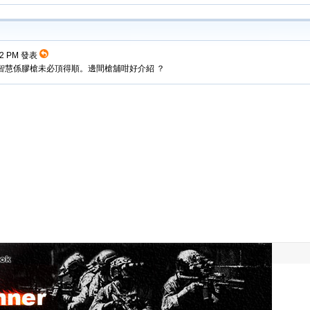
:32 PM 發表
34 ，傳統智慧係膠槍未必頂得順。邊間槍舖咁好介紹 ？