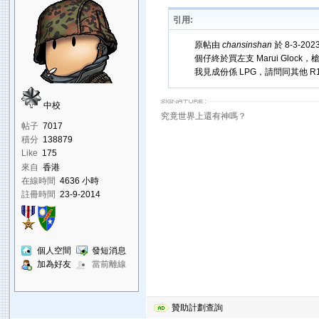
引用:
原帖由
chansinshan
於 8-3-202
個仔終於買左支 Marui Glock，槍舖
我見成份係 LPG，請問同其他 R1
中校
究竟世界上還有神嗎？
帖子
7017
積分
138879
Like
175
來自
香港
在線時間
4636 小時
註冊時間
23-9-2014
個人空間
發短消息
加為好友
當前離線
贊助計劃查詢