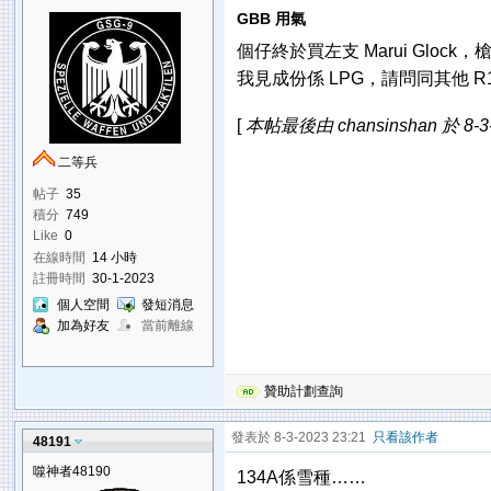
GBB 用氣
個仔終於買左支 Marui Glock，槍舖
我見成份係 LPG，請問同其他 R1
[
本帖最後由 chansinshan 於 8-3
二等兵
帖子
35
積分
749
Like
0
在線時間
14 小時
註冊時間
30-1-2023
個人空間
發短消息
加為好友
當前離線
贊助計劃查詢
發表於 8-3-2023 23:21
只看該作者
48191
噬神者48190
134A係雪種……