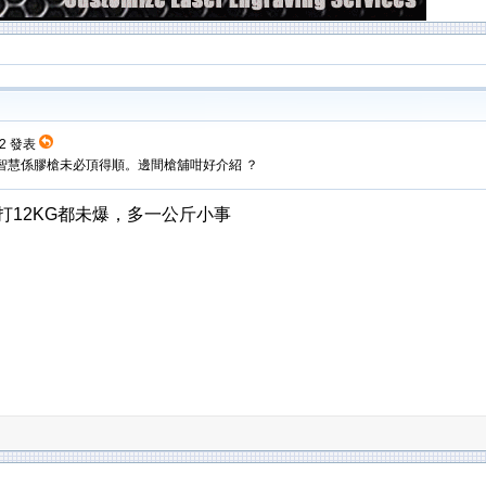
:32 發表
34 ，傳統智慧係膠槍未必頂得順。邊間槍舖咁好介紹 ？
I打12KG都未爆，多一公斤小事