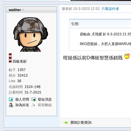
發表於 10-3-2023 12:52
只看該作者
walther
引用:
原帖由
天翔翼
於 9-3-2023 21:
9KG恐龍姐，大把人直接MARU
咁姐係以前D傳統智慧係錯既
四級准尉
帖子
1357
積分
32412
Like
36
在線時間
1524 小時
註冊時間
31-7-2015
個人空間
發短消息
加為好友
當前離線
贊助計劃查詢