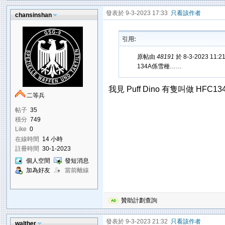
發表於 9-3-2023 17:33
只看該作者
chansinshan
引用:
原帖由
48191
於 8-3-2023 11:
134A係雪種……
我見 Puff Dino 有隻叫做 HFC
二等兵
帖子
35
積分
749
Like
0
在線時間
14 小時
註冊時間
30-1-2023
個人空間
發短消息
加為好友
當前離線
贊助計劃查詢
發表於 9-3-2023 21:32
只看該作者
walther