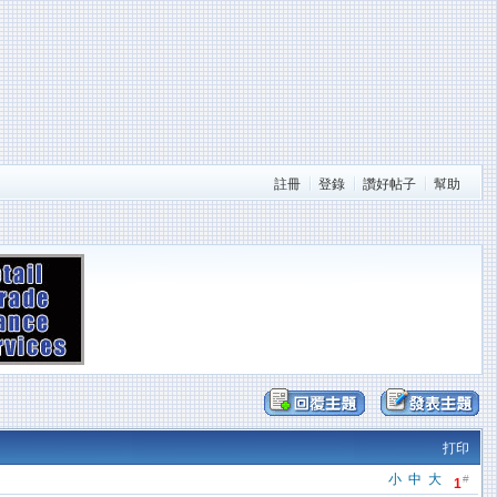
註冊
登錄
讚好帖子
幫助
打印
小
中
大
#
1