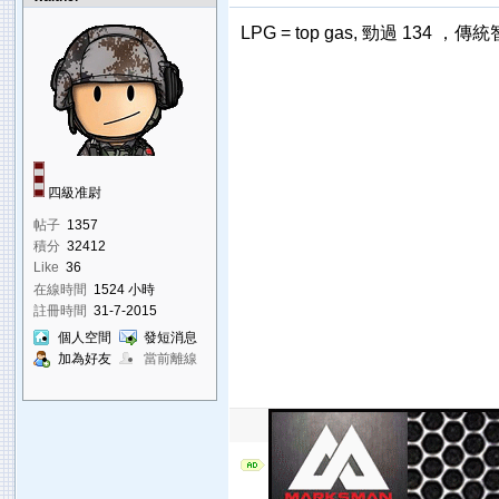
LPG = top gas, 勁過 1
四級准尉
帖子
1357
積分
32412
Like
36
在線時間
1524 小時
註冊時間
31-7-2015
個人空間
發短消息
加為好友
當前離線