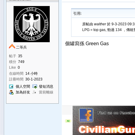
引用:
原帖由
walther
於 9-3-2023 09
LPG = top gas, 勁過 1
個罐寫係 Green Gas
二等兵
帖子
35
積分
749
Like
0
在線時間
14 小時
註冊時間
30-1-2023
個人空間
發短消息
加為好友
當前離線