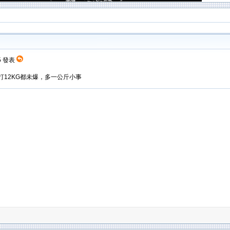
35 發表
I打12KG都未爆，多一公斤小事