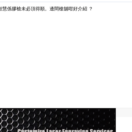
34 ，傳統智慧係膠槍未必頂得順。邊間槍舖咁好介紹 ？