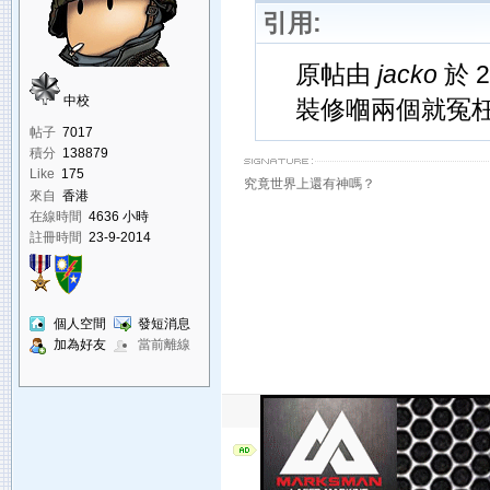
引用:
原帖由
jacko
於 2
中校
裝修嗰兩個就冤枉
帖子
7017
積分
138879
Like
175
究竟世界上還有神嗎？
來自
香港
在線時間
4636 小時
註冊時間
23-9-2014
個人空間
發短消息
加為好友
當前離線