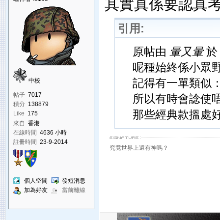
其實真係要認真
引用:
原帖由
暈又暈
於 
呢種始終係小眾
記得有一單類似
中校
帖子
7017
所以有時會諗使
積分
138879
那些經典款搵處
Like
175
來自
香港
在線時間
4636 小時
註冊時間
23-9-2014
究竟世界上還有神嗎？
個人空間
發短消息
加為好友
當前離線