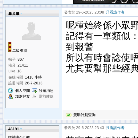
發表於 29-6-2023 23:08
只看該作者
暈又暈
呢種始終係小眾
記得有一單類似
到報警
二級准尉
所以有時會諗使
帖子
867
尤其要幫那些經
積分
21411
Like
18
在線時間
1418 小時
註冊時間
26-7-2013
個人空間
發短消息
加為好友
當前離線
贊助計劃查詢
發表於 29-6-2023 23:43
只看該作者
48191
噬神者48190