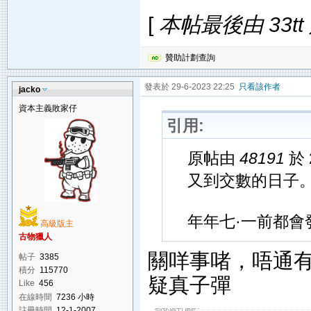
[
本帖最後由 33tt 於
贊助計劃查詢
發表於 29-6-2023 22:25
只看該作者
jacko
資本主義敗家仔
引用:
原帖由
48191
於 
又到交數的日子
年年七·一前都會
高級版主
古物獵人
關咩事啫，唔通
帖子
3385
積分
115770
疑真子彈
Like
456
在線時間
7236 小時
註冊時間
12-1-2007