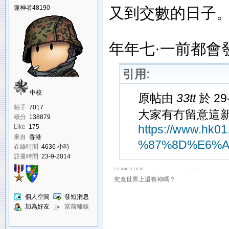
噬神者48190
又到交數的日子
年年七·一前都會
引用:
中校
原帖由
33tt
於 29
帖子
7017
大家有冇留意這新
積分
138879
https://www.hk
Like
175
來自
香港
%87%8D%E6%A
在線時間
4636 小時
註冊時間
23-9-2014
究竟世界上還有神嗎？
個人空間
發短消息
加為好友
當前離線