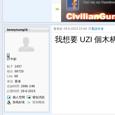
發表於 29-6-2023 23:49
只看該作者
bennytsang16
我想要 UZI 個木
中尉
帖子
2457
積分
66720
Like
68
來自
香港
在線時間
2996 小時
註冊時間
29-6-2015
個人空間
發短消息
加為好友
當前離線