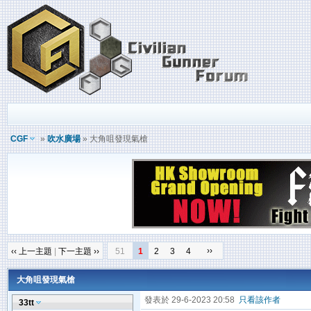
CGF
»
吹水廣場
» 大角咀發現氣槍
››
‹‹ 上一主題
|
下一主題 ››
51
1
2
3
4
大角咀發現氣槍
發表於 29-6-2023 20:58
只看該作者
33tt