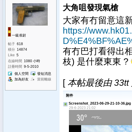
大角咀發現氣槍
大家有冇留意這新
https://www.hk
一級准尉
D%E4%BF%AE
帖子
618
有冇巴打看得出相片左
積分
14874
Like
5
枝) 是什麼東東 ?
在線時間
1080 小時
註冊時間
9-5-2010
個人空間
發短消息
加為好友
當前離線
[
本帖最後由 33tt 於
附件
Screenshot_2023-06-29-21-10-36.jpg
29-6-2023 21:02