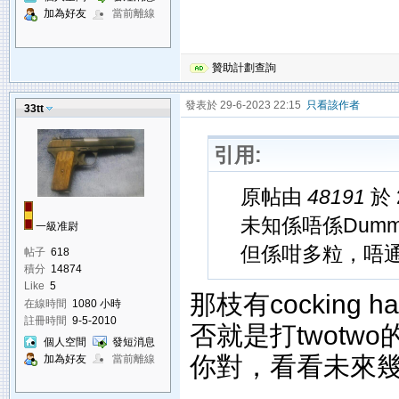
加為好友
當前離線
贊助計劃查詢
發表於 29-6-2023 22:15
只看該作者
33tt
引用:
原帖由
48191
於 
未知係唔係Dumm
一級准尉
但係咁多粒，唔
帖子
618
積分
14874
Like
5
那枝有cocking
在線時間
1080 小時
註冊時間
9-5-2010
否就是打twotw
個人空間
發短消息
你對，看看未來幾天
加為好友
當前離線