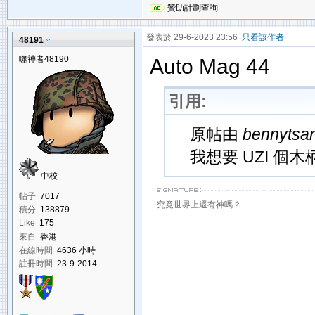
贊助計劃查詢
發表於 29-6-2023 23:56
只看該作者
48191
噬神者48190
Auto Mag 44
引用:
原帖由
bennytsa
我想要 UZI 個
中校
帖子
7017
究竟世界上還有神嗎？
積分
138879
Like
175
來自
香港
在線時間
4636 小時
註冊時間
23-9-2014