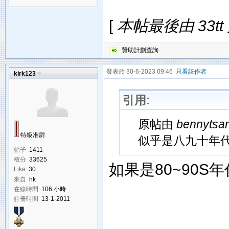
[
本帖最後由 33tt 於
贊助計劃查詢
發表於 30-6-2023 09:46
只看該作者
kirk123
引用:
原帖由
bennytsa
特級准尉
似乎是八九十年
帖子
1411
積分
33625
如果是80~90S
Like
30
來自
hk
在線時間
106 小時
註冊時間
13-1-2011