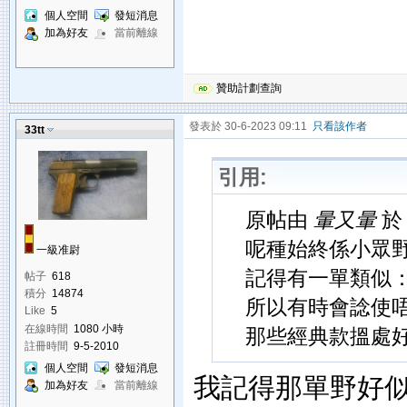
個人空間
發短消息
加為好友
當前離線
贊助計劃查詢
發表於 30-6-2023 09:11
只看該作者
33tt
引用:
原帖由
暈又暈
於 
呢種始終係小眾
一級准尉
記得有一單類似
帖子
618
積分
14874
所以有時會諗使
Like
5
在線時間
1080 小時
那些經典款搵處
註冊時間
9-5-2010
個人空間
發短消息
我記得那單野好似
加為好友
當前離線