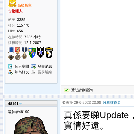
高級版主
古物獵人
帖子
3385
積分
115770
Like
456
在線時間
7236 小時
註冊時間
12-1-2007
個人空間
發短消息
加為好友
當前離線
贊助計劃查詢
發表於 29-6-2023 23:08
只看該作者
48191
噬神者48190
真係要睇Upda
實情好遠。