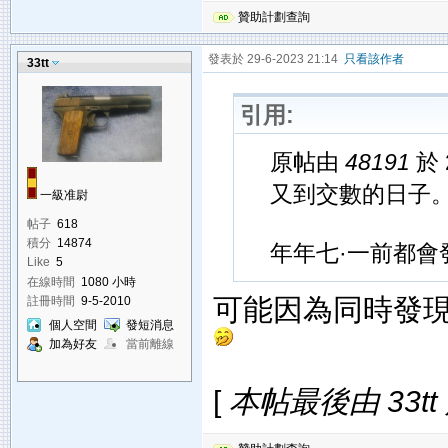
贊助計劃查詢
發表於 29-6-2023 21:14
只看該作者
33tt
引用:
原帖由
48191
於 
又到交數的日子
一級准尉
帖子
618
積分
14874
年年七·一前都會
Like
5
在線時間
1080 小時
可能因為同時發現1
註冊時間
9-5-2010
個人空間
發短消息
加為好友
當前離線
[
本帖最後由 33tt 於