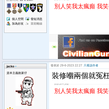
別人笑我太瘋癲 我
個人空間
發短消息
加為好友
當前離線
發表於 29-6-2023 22:27
只看該作者
jacko
資本主義敗家仔
裝修嗰兩個就冤枉
別人笑我太瘋癲 我