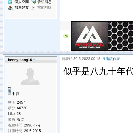
個人空間
發短消息
加為好友
當前離線
發表於 30-6-2023 00:18
只看該作者
bennytsang16
似乎是八九十年
中尉
帖子
2457
積分
66720
Like
68
來自
香港
在線時間
2996 小時
註冊時間
29-6-2015