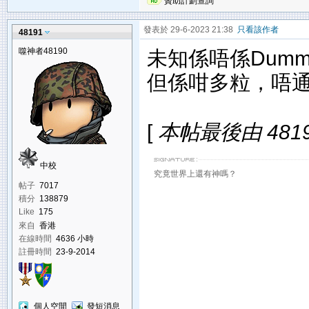
贊助計劃查詢
發表於 29-6-2023 21:38
只看該作者
48191
噬神者48190
未知係唔係Dumm
但係咁多粒，唔
[
本帖最後由 48191 
中校
究竟世界上還有神嗎？
帖子
7017
積分
138879
Like
175
來自
香港
在線時間
4636 小時
註冊時間
23-9-2014
個人空間
發短消息