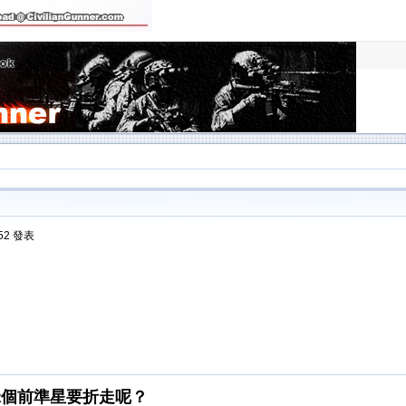
:52 發表
咪個前準星要折走呢？