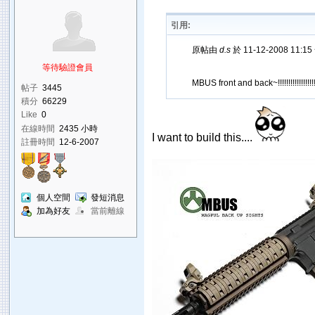
引用:
原帖由
d.s
於 11-12-2008 11:1
等待驗證會員
MBUS front and back~!!!!!!!!!!!!!!!!!!
帖子
3445
積分
66229
Like
0
在線時間
2435 小時
I want to build this....
註冊時間
12-6-2007
個人空間
發短消息
加為好友
當前離線