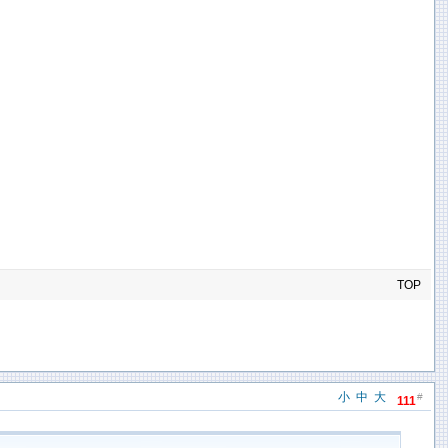
TOP
小
中
大
#
111