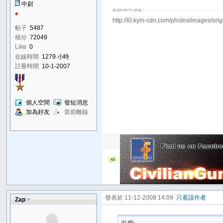
中尉
♠
http://i0.kym-cdn.com/photos/images/orig
帖子
5487
積分
72049
Like
0
在線時間
1279 小時
註冊時間
10-1-2007
個人空間
發短消息
加為好友
當前離線
發表於 11-12-2008 14:09
只看該作者
Zap