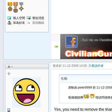
個人空間
發短消息
加為好友
當前離線
發表於 11-12-2008 14:05
只看該作者
-l-
-|-
引用:
原帖由
peter9999
於 11-12-200
呢個都靚啊
咁請問係咪
Yes, you need to remove the trian