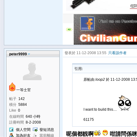
發表於 11-12-2008 13:55
只看該作者
peter9999
引用:
原帖由
loop2
於 11-12-2008 13
一等士官
帖子
142
積分
5884
I want to build this....
Like
0
在線時間
640 小時
61175
註冊時間
8-2-2008
個人空間
發短消息
呢個都靚啊
咁請問係
加為好友
當前離線