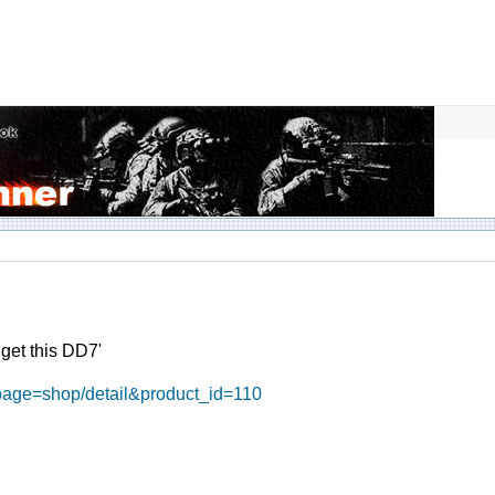
get this DD7'
page=shop/detail&product_id=110