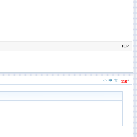
TOP
小
中
大
#
110