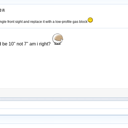
5 發表
gle front sight and replace it with a low-profile gas block
d be 10" not 7" am i right?