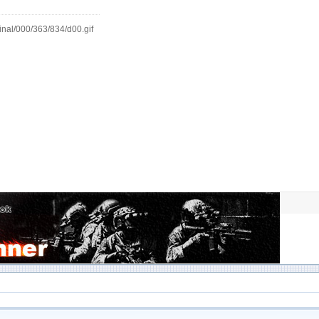
inal/000/363/834/d00.gif