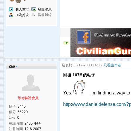
個人空間
發短消息
加為好友
當前離線
發表於 11-12-2008 14:05
只看該作者
Zap
回復 107# 的帖子
Yes.
I m finding a way to 
等待驗證會員
http://www.danieldefense.com/?
帖子
3445
積分
66229
Like
0
在線時間
2435 小時
註冊時間
12-6-2007