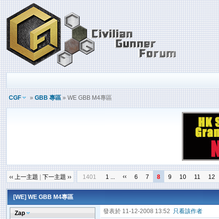
CGF
»
GBB 專區
» WE GBB M4專區
‹‹
‹‹ 上一主題
|
下一主題 ››
1401
1 ...
6
7
8
9
10
11
12
[WE]
WE GBB M4專區
發表於 11-12-2008 13:52
只看該作者
Zap