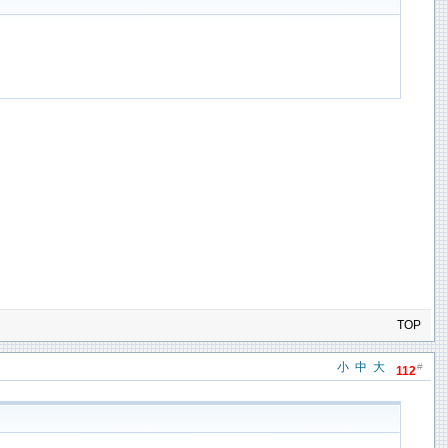
TOP
小
中
大
#
112