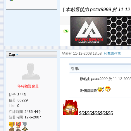
[
本帖最後由 peter9999 於 11-12-
發表於 11-12-2008 13:58
只看該作者
Zap
引用:
原帖由
peter9999
於 11-12-200
等待驗證會員
呢個都靚啊
帖子
3445
積分
66229
Like
0
在線時間
2435 小時
$$$$$$$$$$$$$
註冊時間
12-6-2007