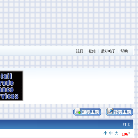
註冊
登錄
讚好帖子
幫助
打印
小
中
大
#
106