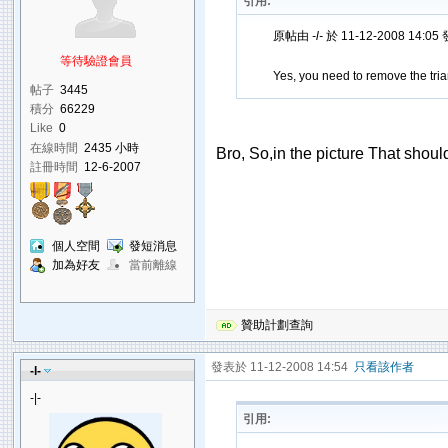
引用:
原帖由
-l-
於 11-12-2008 14:0
等待驗證會員
Yes, you need to remove the trian
帖子
3445
積分
66229
Like
0
在線時間
2435 小時
Bro, So,in the picture That shoul
註冊時間
12-6-2007
個人空間
發短消息
加為好友
當前離線
贊助計劃查詢
發表於 11-12-2008 14:54
只看該作者
-l-
-|-
引用: