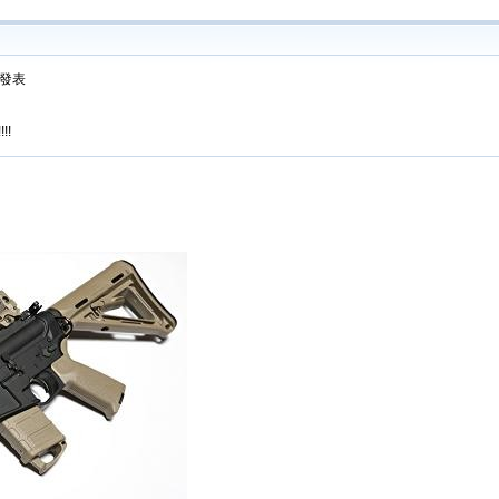
5 發表
!!!