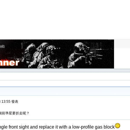
8 13:55 發表
個前準星要折走呢？
gle front sight and replace it with a low-profile gas block