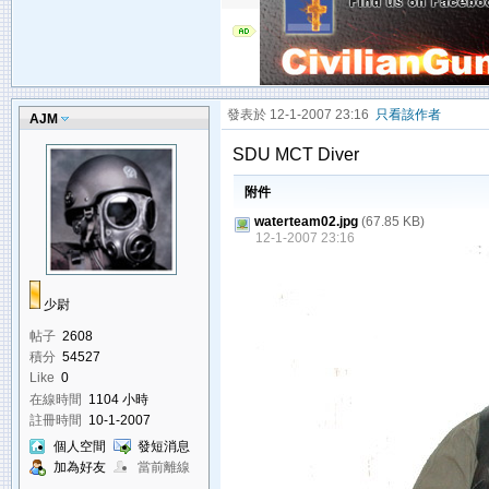
發表於 12-1-2007 23:16
只看該作者
AJM
SDU MCT Diver
附件
waterteam02.jpg
(67.85 KB)
12-1-2007 23:16
少尉
帖子
2608
積分
54527
Like
0
在線時間
1104 小時
註冊時間
10-1-2007
個人空間
發短消息
加為好友
當前離線