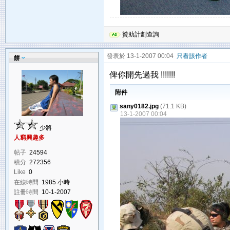
贊助計劃查詢
發表於 13-1-2007 00:04
只看該作者
餅
俾你開先過我 !!!!!!!
附件
sany0182.jpg
(71.1 KB)
13-1-2007 00:04
少將
人窮興趣多
帖子
24594
積分
272356
Like
0
在線時間
1985 小時
註冊時間
10-1-2007