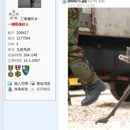
photo71.jpg
(52.81 KB)
12-1-2007 13:39
三軍總司令
一個唔係好人
帖子
108417
積分
1177554
Like
1
來自
九班馬房
在線時間
294 小時
註冊時間
10-1-2007
個人空間
發短消息
加為好友
當前離線