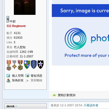
中尉
311 Regiment
帖子
4131
積分
61933
Like
3
來自
冇人想知
在線時間
1262 小時
註冊時間
11-1-2007
個人空間
發短消息
加為好友
當前離線
贊助計劃查詢
發表於 12-1-2007 18:54
只看該作者
derek