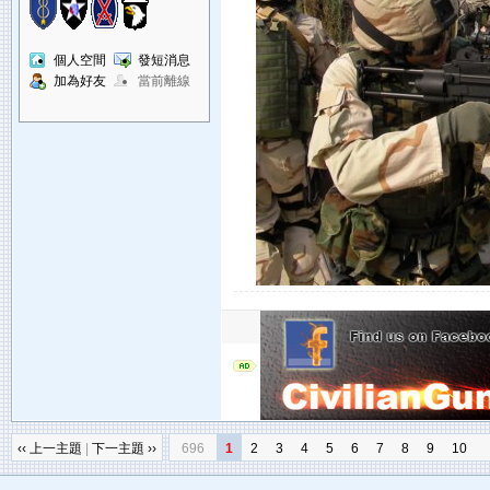
個人空間
發短消息
加為好友
當前離線
‹‹ 上一主題
|
下一主題 ››
696
1
2
3
4
5
6
7
8
9
10