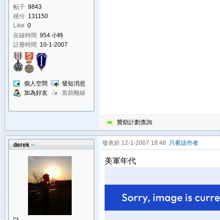
帖子
9843
積分
131150
Like
0
在線時間
954 小時
註冊時間
10-1-2007
個人空間
發短消息
加為好友
當前離線
贊助計劃查詢
發表於 12-1-2007 18:48
只看該作者
derek
美軍年代