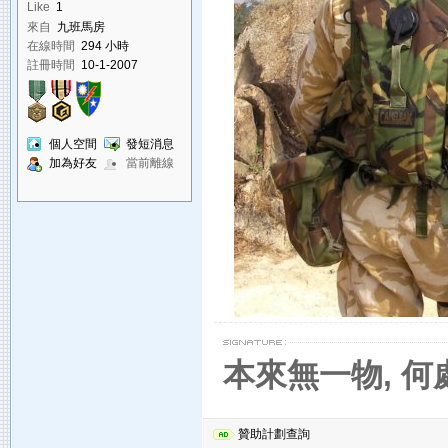
Like
1
來自
九班馬房
在線時間
294 小時
註冊時間
10-1-2007
個人空間
發短消息
加為好友
當前離線
本來無一物, 
贊助計劃查詢