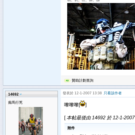
鵰。豹。狸。獅。狒
贊助計劃查詢
發表於 12-1-2007 13:38
只看該作者
14692
癲馬行兇
嚟嚟嚟[
]
[
本帖最後由 14692 於 12-1-2007
附件