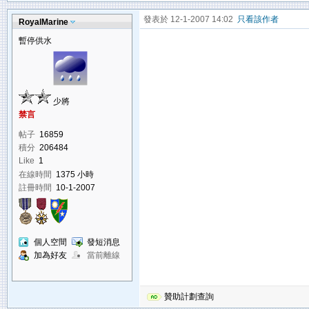
發表於 12-1-2007 14:02
只看該作者
RoyalMarine
暫停供水
少將
禁言
帖子
16859
積分
206484
Like
1
在線時間
1375 小時
註冊時間
10-1-2007
個人空間
發短消息
加為好友
當前離線
贊助計劃查詢