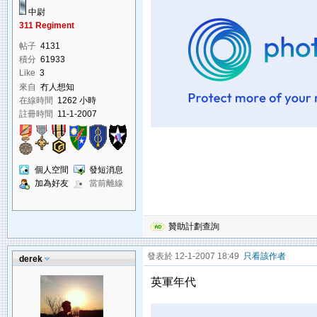
中尉
311 Regiment
帖子
4131
積分
61933
Like
3
來自
冇人想知
在線時間
1262 小時
註冊時間
11-1-2007
個人空間
發短消息
加為好友
當前離線
贊助計劃查詢
發表於 12-1-2007 18:49
只看該作者
derek
英軍年代