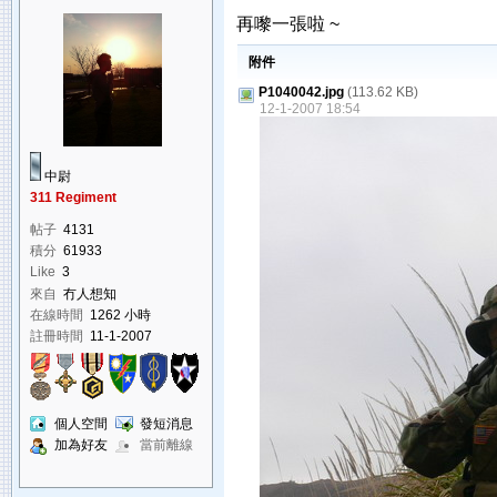
再嚟一張啦 ~
附件
P1040042.jpg
(113.62 KB)
12-1-2007 18:54
中尉
311 Regiment
帖子
4131
積分
61933
Like
3
來自
冇人想知
在線時間
1262 小時
註冊時間
11-1-2007
個人空間
發短消息
加為好友
當前離線