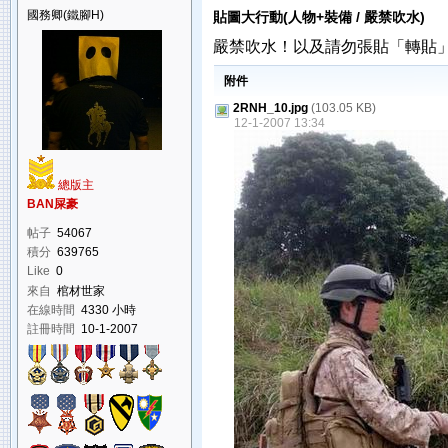
國務卿(鐵腳H)
貼圖大行動(人物+裝備 / 嚴禁吹水)
嚴禁吹水！以及請勿張貼「轉貼
附件
2RNH_10.jpg
(103.05 KB)
12-1-2007 13:34
總版主
BAN屎豪
帖子
54067
積分
639765
Like
0
來自
棺材世家
在線時間
4330 小時
註冊時間
10-1-2007