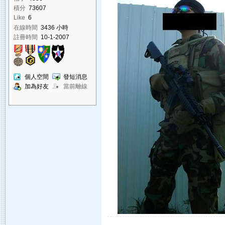
積分
73607
Like
6
在線時間
3436 小時
註冊時間
10-1-2007
個人空間
發短消息
加為好友
當前離線