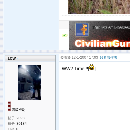
發表於 12-1-2007 17:03
只看該作者
LCW
WW2 Time!!![
]
四級准尉
帖子
2093
積分
30184
Like
0