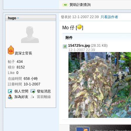
贊助計劃查詢
發表於 12-1-2007 22:39
只看該作者
hugo
Mo 仔 [
]
附件
154725rs.jpg
(28.31 KB)
12-1-2007 22:39
資深士官長
帖子
434
積分
8152
Like
0
在線時間
658 小時
註冊時間
10-1-2007
個人空間
發短消息
加為好友
當前離線