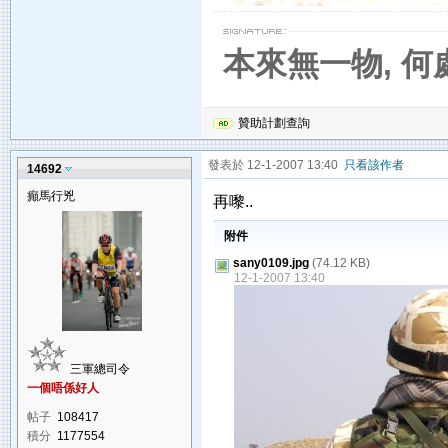
本來無一物, 
贊助計劃查詢
發表於 12-1-2007 13:40
只看該作者
14692
癲馬行兇
再嚟..
附件
sany0109.jpg
(74.12 KB)
12-1-2007 13:40
三軍總司令
一個唔係好人
帖子
108417
積分
1177554