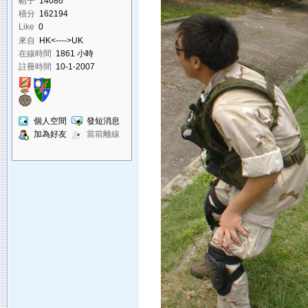
帖子
14086
積分
162194
Like
0
來自
HK<---->UK
在線時間
1861 小時
註冊時間
10-1-2007
個人空間
發短消息
加為好友
當前離線