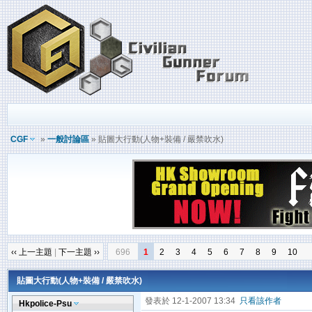
CGF
»
一般討論區
» 貼圖大行動(人物+裝備 / 嚴禁吹水)
‹‹ 上一主題
|
下一主題 ››
696
1
2
3
4
5
6
7
8
9
10
貼圖大行動(人物+裝備 / 嚴禁吹水)
發表於 12-1-2007 13:34
只看該作者
Hkpolice-Psu