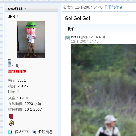
發表於 12-1-2007 14:40
只看該作者
swat328
JER 7
Go! Go! Go!
附件
BB17.jpg
(82.16 KB)
12-1-2007 14:40
中尉
黑到無朋友
帖子
5331
積分
75125
Like
1
來自
CGF II
在線時間
3223 小時
註冊時間
10-1-2007
個人空間
發短消息