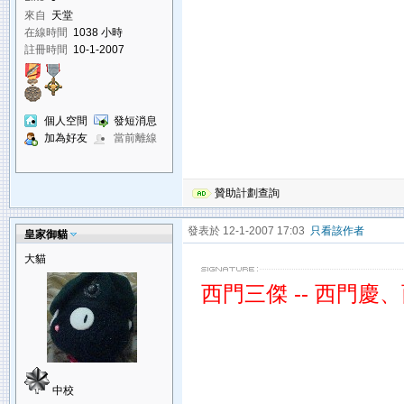
來自
天堂
在線時間
1038 小時
註冊時間
10-1-2007
個人空間
發短消息
加為好友
當前離線
贊助計劃查詢
發表於 12-1-2007 17:03
只看該作者
皇家御貓
大貓
西門三傑 -- 西門
中校