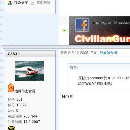
加為好友
當前離線
發表於 8-12-2008 17:01
只看該作者
G3A3
引用:
原帖由
cccarlos
於 8-12-2008 1
請問WE M4有限產嗎?
指揮部士官長
NO !!!!
帖子
651
積分
13022
Like
0
在線時間
755 小時
註冊時間
17-1-2007