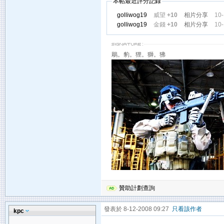
本帖最近評分記錄
golliwog19
威望
+10
相片分享
10-
golliwog19
金錢
+10
相片分享
10-
鵰。豹。狸。獅。狒
贊助計劃查詢
發表於 8-12-2008 09:27
只看該作者
kpc