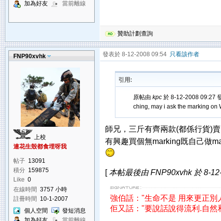
加為好友
當前離線
贊助計劃查詢
發表於 8-12-2008 09:54
只看該作者
FNP90xvhk
引用:
原帖由
kpc
於 8-12-2008 09:27
ching, may i ask the marking on
師兄，三斤有齊兩款(都係行貨)賣，無
上校
有興趣買個無marking既自己做mar
連花生殼都食埋呀我
帖子
13091
積分
159875
[
本帖最後由 FNP90xvhk 於 8-12-
Like
0
在線時間
3757 小時
強伯話："生命不是 用來更正別
註冊時間
10-1-2007
佢又話："要說話說得流利.自然和
個人空間
發短消息
加為好友
當前離線