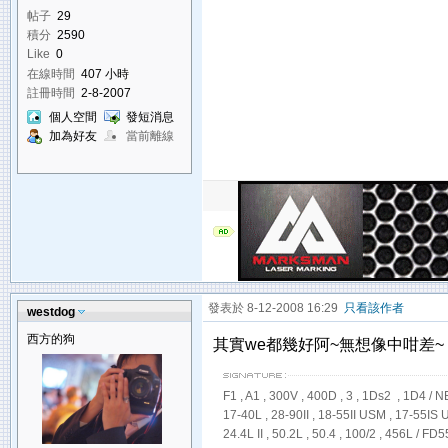
帖子
29
積分
2590
Like
0
在線時間
407 小時
註冊時間
2-8-2007
個人空間
發短消息
加為好友
當前離線
發表於 8-12-2008 16:29
只看該作者
westdog
西方的狗
其實we都幾好阿~無想像中咁差~
F1 , A1 , 300V , 400D , 3 , 1Ds2 , 1D4 / N
17-40L , 28-90II , 18-55II USM , 17-55I
24.4L II , 50.2L , 50.4 , 100/2 , 456L / F