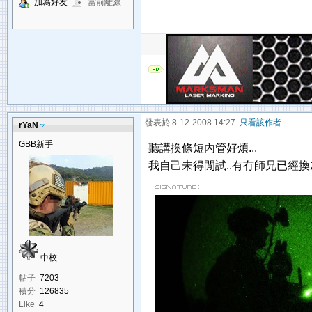
加為好友
當前離線
發表於 8-12-2008 14:27
只看該作者
rYaN
GBB新手
聽講換條短內管好煩...
我自己未得閒試..有冇師兄已經換
中校
帖子
7203
積分
126835
Like
4