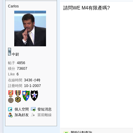
Carlos
請問WE M4有限產嗎?
中尉
帖子
4856
積分
73607
Like
6
在線時間
3436 小時
註冊時間
10-1-2007
個人空間
發短消息
加為好友
當前離線
贊助計劃查詢