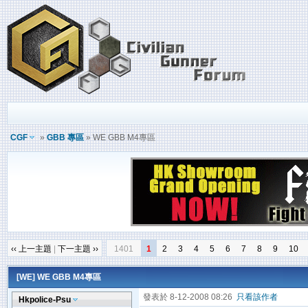
CGF
»
GBB 專區
» WE GBB M4專區
‹‹ 上一主題
|
下一主題 ››
1401
1
2
3
4
5
6
7
8
9
10
[WE]
WE GBB M4專區
發表於 8-12-2008 08:26
只看該作者
Hkpolice-Psu