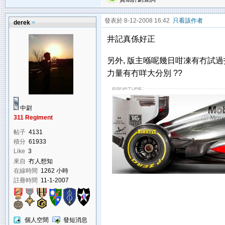
發表於 8-12-2008 16:42
只看該作者
derek
井記真係好正
另外, 版主喺呢幾日咁凍有冇試過打
力量有冇咩大分別 ??
中尉
311 Regiment
帖子
4131
積分
61933
Like
3
來自
冇人想知
在線時間
1262 小時
註冊時間
11-1-2007
個人空間
發短消息