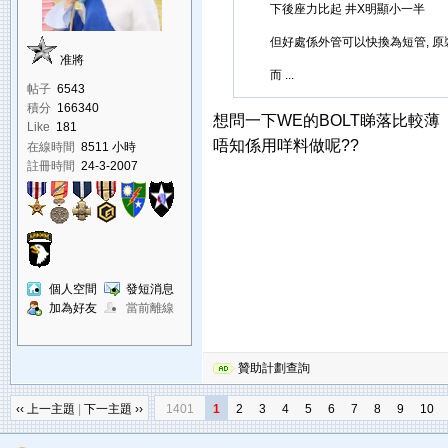
下後座力比起 井X明顯小一半
但好處係外管可以快換為短管, 原裝
准將
而 ...
帖子
6543
積分
166340
想問一下WE的BOLT睇落比較薄
Like
181
唔知係用咩料做呢??
在線時間
8511 小時
註冊時間
24-3-2007
個人空間
發短消息
加為好友
當前離線
贊助計劃查詢
‹‹ 上一主題
|
下一主題 ››
1401
1
2
3
4
5
6
7
8
9
10