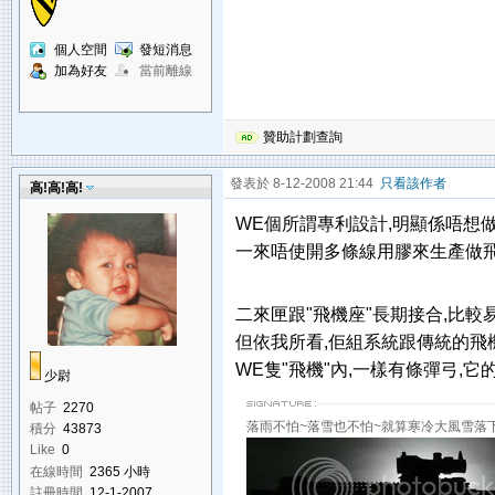
個人空間
發短消息
加為好友
當前離線
贊助計劃查詢
發表於 8-12-2008 21:44
只看該作者
高!高!高!
WE個所謂專利設計,明顯係唔想做
一來唔使開多條線用膠來生產做飛
二來匣跟"飛機座"長期接合,比較易於設
但依我所看,佢組系統跟傳統的飛機
WE隻"飛機"內,一樣有條彈弓,
少尉
帖子
2270
落雨不怕~落雪也不怕~就算寒冷大風雪落下
積分
43873
Like
0
在線時間
2365 小時
註冊時間
12-1-2007