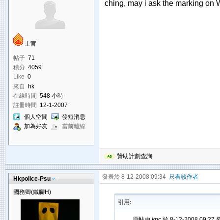
ching, may i ask the marking on
士官
帖子
71
積分
4059
Like
0
來自
hk
在線時間
548 小時
註冊時間
12-1-2007
個人空間
發短消息
加為好友
當前離線
贊助計劃查詢
發表於 8-12-2008 09:34
只看該作者
Hkpolice-Psu
國務卿(鐵腳H)
引用:
原帖由
kpc
於 8-12-2008 09:27