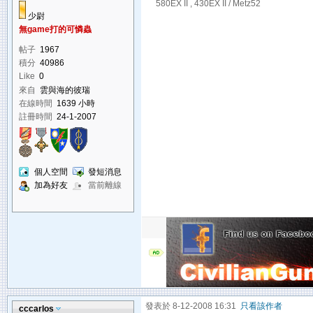
580EX II , 430EX II / Metz52
少尉
無game打的可憐蟲
帖子
1967
積分
40986
Like
0
來自
雲與海的彼瑞
在線時間
1639 小時
註冊時間
24-1-2007
個人空間
發短消息
加為好友
當前離線
發表於 8-12-2008 16:31
只看該作者
cccarlos