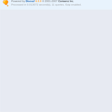
Powered by
Discuz!
6.0.0
© 2001-2007
Comsenz Inc.
Processed in 0.013072 second(s), 11 queries, Gzip enabled.