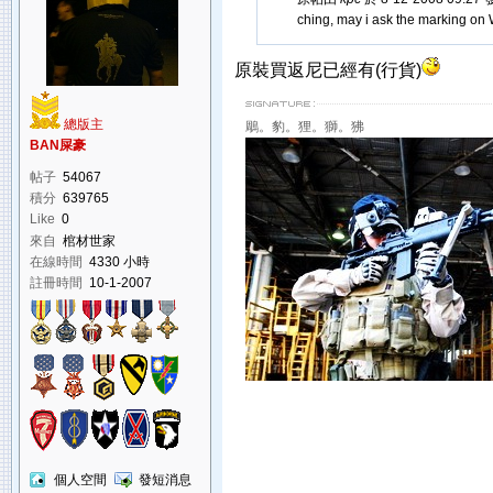
ching, may i ask the marking on
原裝買返尼已經有(行貨)
總版主
鵰。豹。狸。獅。狒
BAN屎豪
帖子
54067
積分
639765
Like
0
來自
棺材世家
在線時間
4330 小時
註冊時間
10-1-2007
個人空間
發短消息