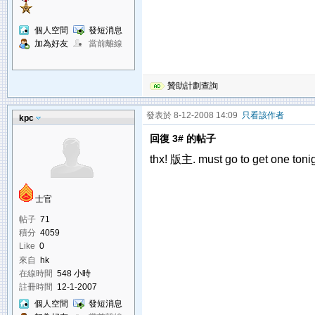
個人空間
發短消息
加為好友
當前離線
贊助計劃查詢
發表於 8-12-2008 14:09
只看該作者
kpc
回復 3# 的帖子
thx! 版主. must go to get one tonig
士官
帖子
71
積分
4059
Like
0
來自
hk
在線時間
548 小時
註冊時間
12-1-2007
個人空間
發短消息