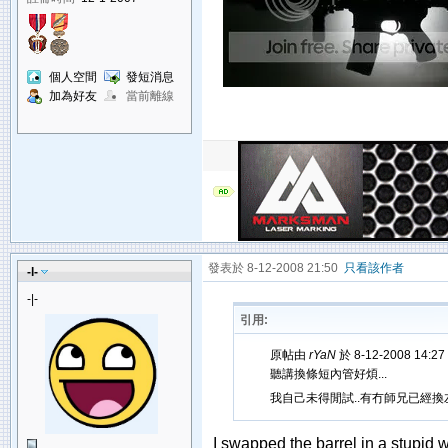
個人空間
發短消息
加為好友
當前離線
發表於 8-12-2008 21:50
只看該作者
-l-
-|-
引用:
原帖由
rYaN
於 8-12-2008 14:2
聽講換條短內管好煩...
我自己未得閒試..有冇師兄已經換
I swapped the barrel in a stupid 