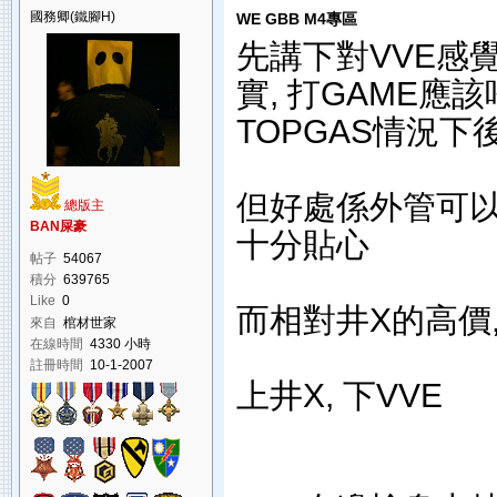
國務卿(鐵腳H)
WE GBB M4專區
先講下對VVE感覺
實, 打GAME應該
TOPGAS情況下
但好處係外管可以快
總版主
BAN屎豪
十分貼心
帖子
54067
積分
639765
Like
0
而相對井X的高價,
來自
棺材世家
在線時間
4330 小時
註冊時間
10-1-2007
上井X, 下VVE