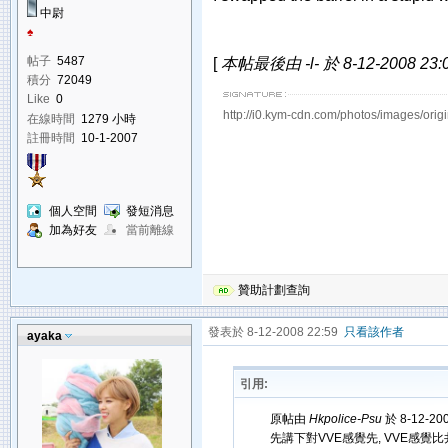
中尉
♠
帖子
5487
[
本帖最後由 -l- 於 8-12-2008 23
積分
72049
Like
0
http://i0.kym-cdn.com/photos/images/orig
在線時間
1279 小時
註冊時間
10-1-2007
個人空間
發短消息
加為好友
當前離線
贊助計劃查詢
發表於 8-12-2008 22:59
只看該作者
ayaka
引用:
原帖由
Hkpolice-Psu
於 8-12-20
先講下對VVE感覺先, VVE感覺比