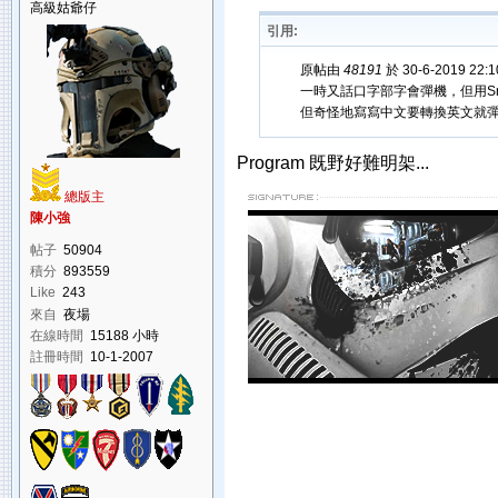
高級姑爺仔
引用:
原帖由
48191
於 30-6-2019 22
一時又話口字部字會彈機，但用Sma
但奇怪地寫寫中文要轉換英文就
Program 既野好難明架...
總版主
陳小強
帖子
50904
積分
893559
Like
243
來自
夜場
在線時間
15188 小時
註冊時間
10-1-2007