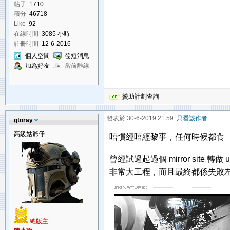
帖子
1710
積分
46718
Like
92
在線時間
3085 小時
註冊時間
12-6-2016
個人空間
發短消息
加為好友
當前離線
贊助計劃查詢
發表於 30-6-2019 21:59
只看該作者
gtoray
高級姑爺仔
唔慣經唔經黎事，任何時候都食
曾經試過起過個 mirror site 轉做 u
非常大工程，而且最終都係失敗
總版主