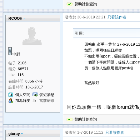
贊助計劃查詢
發表於 30-6-2019 22:21
只看該作者
RCOOH
引用:
原帖由
新手一隻
於 27-6-2019 1
如題，呢兩樣係日經嚟
中尉
不如出兩個post，擺係當眼位置，
一個講下字庫問題，提醒人出pos
帖子
2106
另一個教人點樣用圖床post相
積分
68571
Like
116
在線時間
6356 小時
當然最好 ...
註冊時間
13-1-2017
個人空間
發短消息
加為好友
當前離線
同你既頭像一樣，呢個forum就
贊助計劃查詢
發表於 1-7-2019 11:12
只看該作者
gtoray