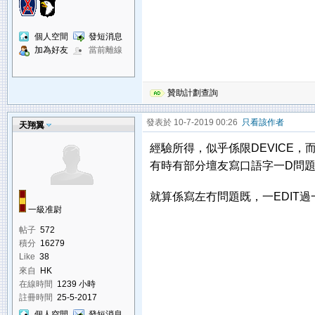
個人空間
發短消息
加為好友
當前離線
贊助計劃查詢
發表於 10-7-2019 00:26
只看該作者
天翔翼
經驗所得，似乎係限DEVICE，
有時有部分壇友寫口語字一D問題
就算係寫左冇問題既，一EDIT
一級准尉
帖子
572
積分
16279
Like
38
來自
HK
在線時間
1239 小時
註冊時間
25-5-2017
個人空間
發短消息