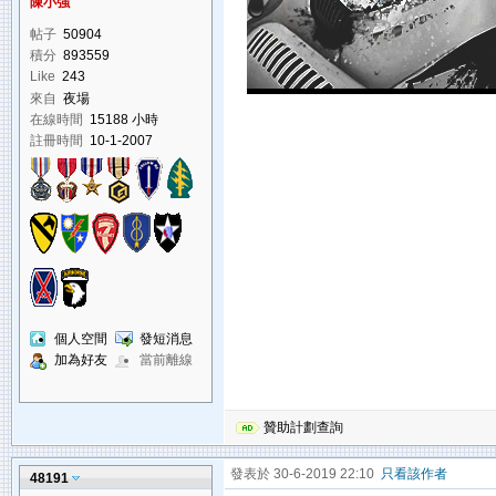
陳小強
帖子
50904
積分
893559
Like
243
來自
夜場
在線時間
15188 小時
註冊時間
10-1-2007
個人空間
發短消息
加為好友
當前離線
贊助計劃查詢
發表於 30-6-2019 22:10
只看該作者
48191