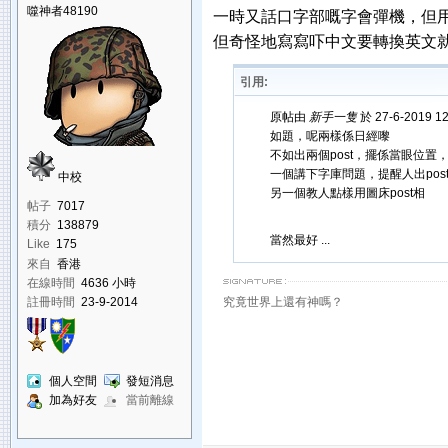
噬神者48190
一時又話口字部嘅字會彈機，但用Sm
但奇怪地寫寫吓中文要轉換英文
引用:
原帖由
新手一隻
於 27-6-2019 1
如題，呢兩樣係日經嚟
不如出兩個post，擺係當眼位置，
一個講下字庫問題，提醒人出pos
中校
另一個教人點樣用圖床post相
帖子
7017
積分
138879
當然最好 ...
Like
175
來自
香港
在線時間
4636 小時
註冊時間
23-9-2014
究竟世界上還有神嗎？
個人空間
發短消息
加為好友
當前離線