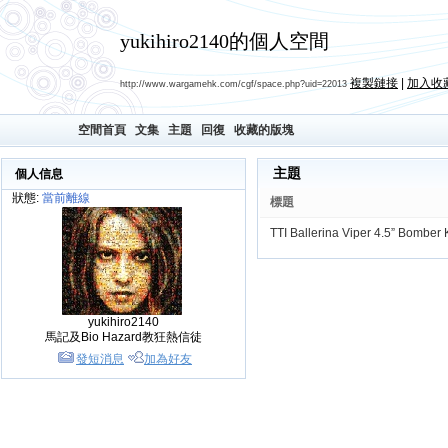
yukihiro2140的個人空間
複製鏈接
|
加入收
http://www.wargamehk.com/cgf/space.php?uid=22013
空間首頁
文集
主題
回復
收藏的版塊
主題
個人信息
狀態:
當前離線
標題
TTI Ballerina Viper 4.5” Bomber K
yukihiro2140
馬記及Bio Hazard教狂熱信徒
發短消息
加為好友