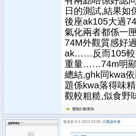
有兩點唔係好認同,
日的測試,結果如
後座ak105大過7
氣化兩者都係一匣
74M外觀質感好過
ak……反而105
重量……74m明
總結,ghk同kw
題係kwa落得味
觀較粗糙,似食野味
贊助計劃查詢
發表於 6-1-2013 19:39
只看該作者
gainax