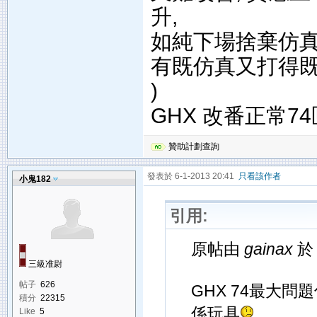
升,
如純下場捨棄仿
有既仿真又打得既
)
GHX 改番正常7
贊助計劃查詢
發表於 6-1-2013 20:41
只看該作者
小鬼182
引用:
原帖由
gainax
於 
三級准尉
帖子
626
GHX 74最大問
積分
22315
係玩具
Like
5