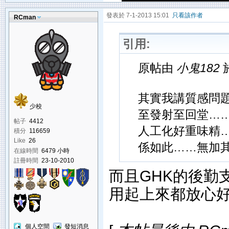
發表於 7-1-2013 15:01
只看該作者
RCman
引用:
原帖由
小鬼182
於
其實我講質感問題
少校
至發射至回堂……
帖子
4412
人工化好重味精…
積分
116659
Like
26
係如此……無加其他
在線時間
6479 小時
註冊時間
23-10-2010
而且GHK的後勤支
用起上來都放心
個人空間
發短消息