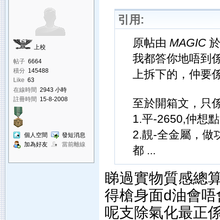
引用:
原帖由
MAGIC
於 
上校
我都答你地唔到係
帖子
6664
積分
145488
上拆下的，仲要
Like
63
在線時間
2943 小時
註冊時間
15-8-2008
至於開箱文，只
1.平-2650,仲想
2.靚-全金屬，
個人空間
發短消息
加為好友
當前離線
都 ...
睇過實物質感總算
得槍身面d油會唔
呢支除氣化最正