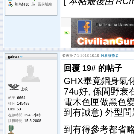
[
本帖最後由 RCman
加為好友
當前離線
發表於 7-1-2013 18:18
只看該作者
gainax
回覆 19# 的帖子
GHX畢竟鋼身氣
74u好, 係間
上校
帖子
6664
電木色匣做黑色變
積分
145488
到有誠意) 外型問
Like
63
在線時間
2943 小時
註冊時間
15-8-2008
到有得參考都省