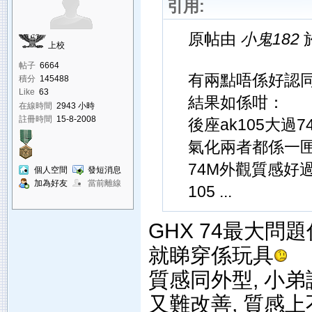
引用:
原帖由
小鬼182
於
上校
帖子
6664
有兩點唔係好認同,
積分
145488
Like
63
結果如係咁：
在線時間
2943 小時
註冊時間
15-8-2008
後座ak105大過7
氣化兩者都係一匣
74M外觀質感好過
個人空間
發短消息
加為好友
當前離線
105 ...
GHX 74最大問
就睇穿係玩具
質感同外型, 小弟
又難改善, 質感