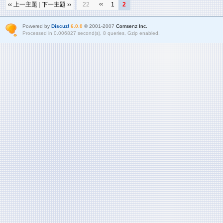
‹‹
‹‹ 上一主題
|
下一主題 ››
22
1
2
Powered by
Discuz!
6.0.0
© 2001-2007
Comsenz Inc.
Processed in 0.006827 second(s), 8 queries, Gzip enabled.