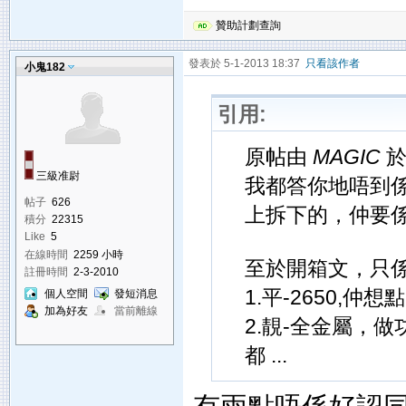
贊助計劃查詢
發表於 5-1-2013 18:37
只看該作者
小鬼182
引用:
原帖由
MAGIC
於 
三級准尉
我都答你地唔到係
帖子
626
上拆下的，仲要
積分
22315
Like
5
在線時間
2259 小時
至於開箱文，只
註冊時間
2-3-2010
1.平-2650,仲想
個人空間
發短消息
加為好友
當前離線
2.靚-全金屬，
都 ...