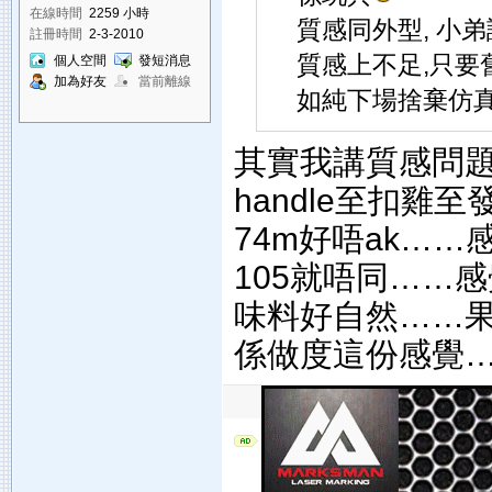
在線時間
2259 小時
質感同外型, 小弟
註冊時間
2-3-2010
質感上不足,只要
個人空間
發短消息
加為好友
當前離線
如純下場捨棄仿真度
其實我講質感問題
handle至扣雞
74m好唔ak…
105就唔同……
味料好自然……果
係做度這份感覺