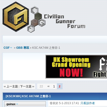
CGF
»
GBB 專區
» KSC AK74M 之整容-1
‹‹
‹‹ 上一主題
|
下一主題 ››
22
1
2
[KSC/KWA]
KSC AK74M 之整容-1
發表於 5-1-2013 17:41
只看該作者
gainax