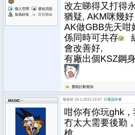
改左睇得又打得永
個人空間
發短消息
猶疑, AKM咪幾
加為好友
當前離線
AK做GBB先天
係同時可共存
總
會改善好,
有廠出個KSZ鋼身
贊助計劃查詢
發表於 16-1-2013 14:47
只看該作者
MAGIC
咁你有你玩ghk，
冇太大需要後勤
槍。