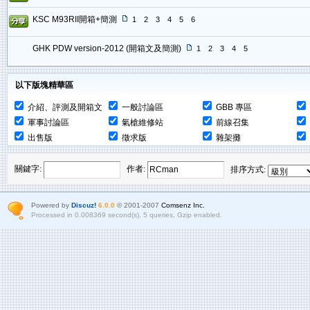
KSC M93RII開箱+簡測
1
2
3
4
5
6
GHK PDW version-2012 (開箱文及簡測)
1
2
3
4
5
以下版塊精華區
介紹、評測及開箱文
一般討論區
GBB 專區
軍事討論區
氣槍維修站
前線召集
出售版
徵求版
雜架攤
關鍵字:
作者:
排序方式:
Powered by
Discuz!
6.0.0
© 2001-2007
Comsenz Inc.
Processed in 0.008369 second(s), 5 queries, Gzip enabled.