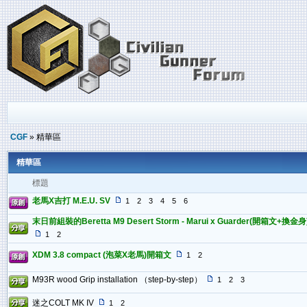
CGF
» 精華區
精華區
標題
老馬X吉打 M.E.U. SV
1
2
3
4
5
6
末日前組裝的Beretta M9 Desert Storm - Marui x Guarder(開箱文+換金身
1
2
XDM 3.8 compact (泡菜X老馬)開箱文
1
2
M93R wood Grip installation （step-by-step）
1
2
3
迷之COLT MK IV
1
2