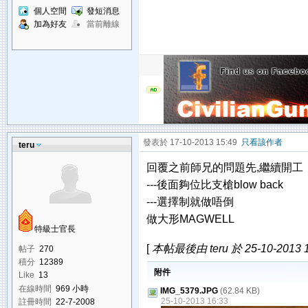
個人空間
發短消息
加為好友
當前離線
發表於 17-10-2013 15:49
只看該作者
teru
回覆之前師兄的問題先,繼續開工
---後面夠位比支槍blow back
---選擇制就做唔倒
做大形MAGWELL
特級士官長
[
本帖最後由 teru 於 25-10-2013 
帖子
270
積分
12389
附件
Like
13
在線時間
969 小時
IMG_5379.JPG
(62.84 KB)
25-10-2013 16:33
註冊時間
22-7-2008