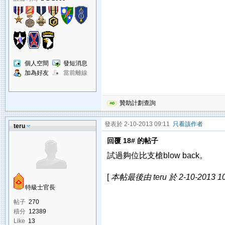
個人空間
發短消息
加為好友
當前離線
贊助計劃查詢
發表於 2-10-2013 09:11
只看該作者
teru
回覆 18# 的帖子
試過夠位比支槍blow back。
[
本帖最後由 teru 於 2-10-2013 1
特級士官長
帖子
270
積分
12389
Like
13