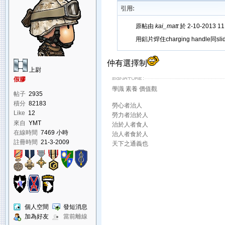
引用:
原帖由
kai_matt
於 2-10-2013 1
用鋁片焊住charging handle同sli
仲有選擇制
上尉
假膠
學識 素養 價值觀
帖子
2935
積分
82183
勞心者治人
Like
12
勞力者治於人
來自
YMT
治於人者食人
在線時間
7469 小時
治人者食於人
註冊時間
21-3-2009
天下之通義也
個人空間
發短消息
加為好友
當前離線