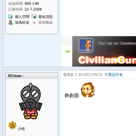
在線時間
969 小時
註冊時間
22-7-2008
個人空間
發短消息
加為好友
當前離線
發表於 2-10-2013 09:31
只看該作者
RCman
夠創新
少校