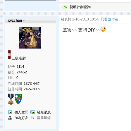
贊助計劃查詢
發表於 2-10-2013 18:54
只看該作者
xyzchan
厲害~~ 支持DIY~~
三級准尉
帖子
1114
積分
24452
Like
0
在線時間
1373 小時
註冊時間
24-5-2009
個人空間
發短消息
加為好友
當前離線