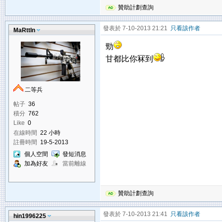
贊助計劃查詢
發表於 7-10-2013 21:21
只看該作者
MaRttIn
勁
甘都比你冧到
二等兵
帖子
36
積分
762
Like
0
在線時間
22 小時
註冊時間
19-5-2013
個人空間
發短消息
加為好友
當前離線
贊助計劃查詢
發表於 7-10-2013 21:41
只看該作者
hin1996225