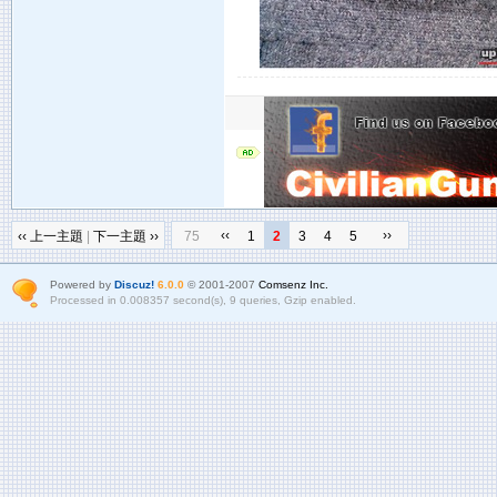
‹‹
››
‹‹ 上一主題
|
下一主題 ››
75
1
2
3
4
5
Powered by
Discuz!
6.0.0
© 2001-2007
Comsenz Inc.
Processed in 0.008357 second(s), 9 queries, Gzip enabled.