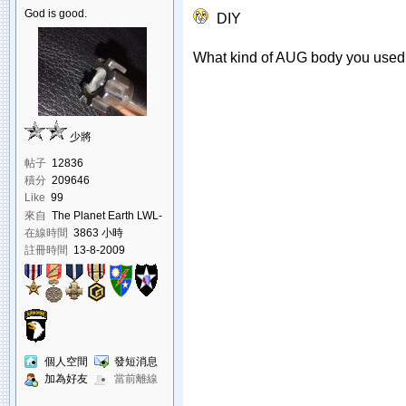
God is good.
DIY
What kind of AUG body you used
少將
帖子
12836
積分
209646
Like
99
來自
The Planet Earth LWL-
K-793-850
在線時間
3863 小時
註冊時間
13-8-2009
個人空間
發短消息
加為好友
當前離線