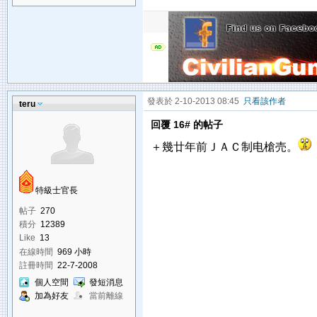
發表於 2-10-2013 08:45
只看該作者
teru
回覆 16# 的帖子
＋幾廿年前ＪＡＣ制电槍売。
特級士官長
帖子
270
積分
12389
Like
13
在線時間
969 小時
註冊時間
22-7-2008
個人空間
發短消息
加為好友
當前離線