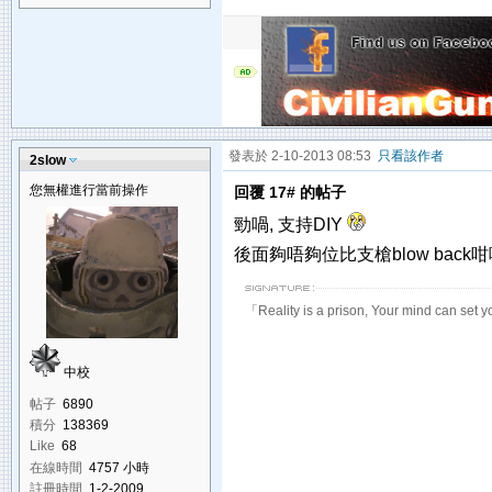
發表於 2-10-2013 08:53
只看該作者
2slow
您無權進行當前操作
回覆 17# 的帖子
勁喎, 支持DIY
後面夠唔夠位比支槍blow back
「Reality is a prison, Your mind can set y
中校
帖子
6890
積分
138369
Like
68
在線時間
4757 小時
註冊時間
1-2-2009