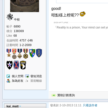
good!
咁點樣上樘呢??
中校
帖子
6890
「Reality is a prison, Your mind can set y
積分
138369
Like
68
在線時間
4757 小時
註冊時間
1-2-2009
個人空間
發短消息
加為好友
當前離線
贊助計劃查詢
發表於 2-10-2013 11:11
只看該作者
kai_matt