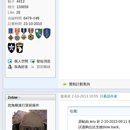
帖子
4412
積分
116659
Like
26
在線時間
6479 小時
註冊時間
23-10-2010
個人空間
發短消息
加為好友
當前離線
贊助計劃查詢
發表於 2-10-2013 10:55
只看該作者
2slow
您無權進行當前操作
引用:
原帖由
teru
於 2-10-2013 09:11
試過夠位比支槍blow back。