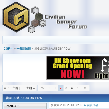
CGF
»
一般討論區
» 當G18C遇上AUG DIY PDW
‹‹
››
‹‹ 上一主題
|
下一主題 ››
75
1
2
3
4
5
當G18C遇上AUG DIY PDW
發表於 2-10-2013 08:35
只看該作者
rho837