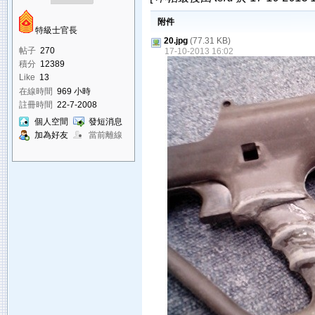
附件
特級士官長
20.jpg
(77.31 KB)
帖子
270
17-10-2013 16:02
積分
12389
Like
13
在線時間
969 小時
註冊時間
22-7-2008
個人空間
發短消息
加為好友
當前離線