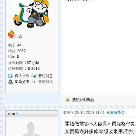
士官
帖子
44
積分
3067
Like
0
在線時間
467 小時
註冊時間
5-8-2013
個人空間
發短消息
加為好友
當前離線
贊助計劃查詢
發表於 25-10-2013 11:01
只看該作者
teru
開始做前節 <人做骨> 買塊格仔鋁
其實揾過好多條骨想改來用,但無一條