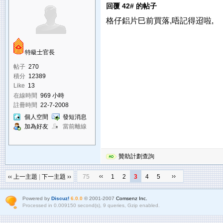
回覆 42# 的帖子
格仔鋁片巳前買落,唔記得迢啦,
特級士官長
帖子
270
積分
12389
Like
13
在線時間
969 小時
註冊時間
22-7-2008
個人空間
發短消息
加為好友
當前離線
贊助計劃查詢
‹‹
››
‹‹ 上一主題
|
下一主題 ››
75
1
2
3
4
5
Powered by
Discuz!
6.0.0
© 2001-2007
Comsenz Inc.
Processed in 0.009150 second(s), 9 queries, Gzip enabled.