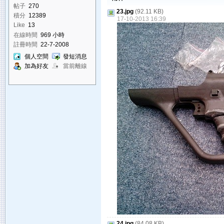
帖子
270
23.jpg
(92.11 KB)
積分
12389
17-10-2013 16:39
Like
13
在線時間
969 小時
註冊時間
22-7-2008
個人空間
發短消息
加為好友
當前離線
24.jpg
(84.08 KB)