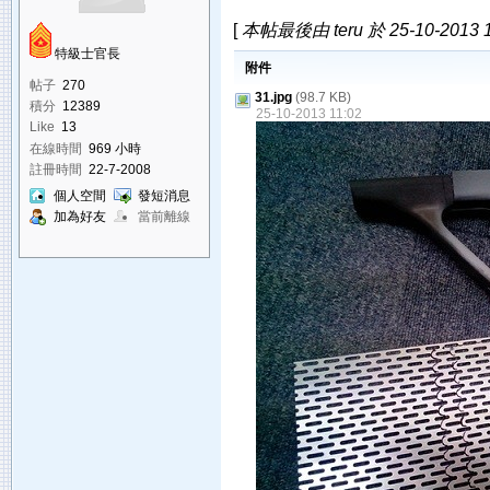
[
本帖最後由 teru 於 25-10-2013 
特級士官長
附件
帖子
270
31.jpg
(98.7 KB)
積分
12389
25-10-2013 11:02
Like
13
在線時間
969 小時
註冊時間
22-7-2008
個人空間
發短消息
加為好友
當前離線