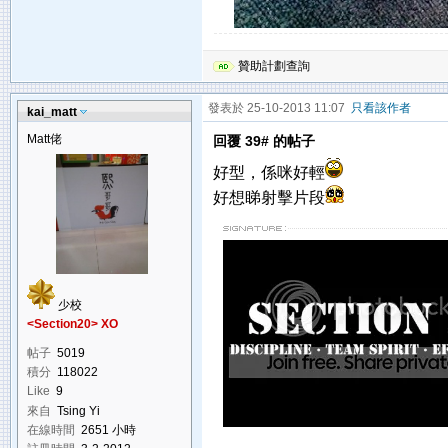
贊助計劃查詢
發表於 25-10-2013 11:07
只看該作者
kai_matt
Matt佬
回覆 39# 的帖子
好型，係咪好輕
好想睇射擊片段
少校
<Section20> XO
帖子
5019
積分
118022
Like
9
來自
Tsing Yi
在線時間
2651 小時