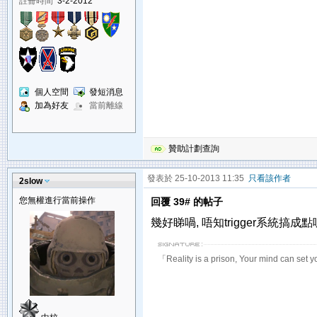
註冊時間
3-2-2012
個人空間
發短消息
加為好友
當前離線
贊助計劃查詢
發表於 25-10-2013 11:35
只看該作者
2slow
您無權進行當前操作
回覆 39# 的帖子
幾好睇喎, 唔知trigger系統搞成點
「Reality is a prison, Your mind can set y