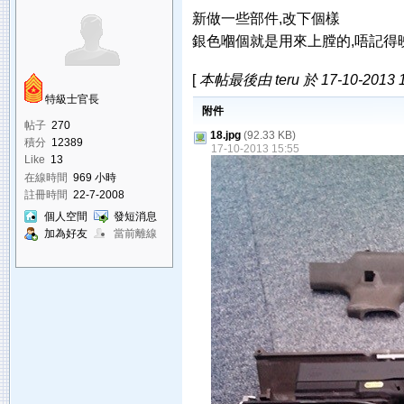
新做一些部件,改下個樣
銀色嗰個就是用來上膛的,唔記得
[
本帖最後由 teru 於 17-10-2013 
特級士官長
附件
帖子
270
18.jpg
(92.33 KB)
積分
12389
17-10-2013 15:55
Like
13
在線時間
969 小時
註冊時間
22-7-2008
個人空間
發短消息
加為好友
當前離線