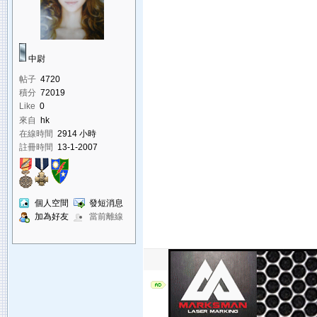
中尉
帖子
4720
積分
72019
Like
0
來自
hk
在線時間
2914 小時
註冊時間
13-1-2007
個人空間
發短消息
加為好友
當前離線