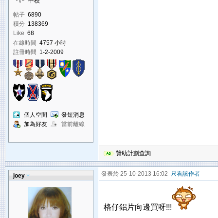
中校
帖子
6890
積分
138369
Like
68
在線時間
4757 小時
註冊時間
1-2-2009
個人空間
發短消息
加為好友
當前離線
贊助計劃查詢
發表於 25-10-2013 16:02
只看該作者
joey
格仔鋁片向邊買呀!!!