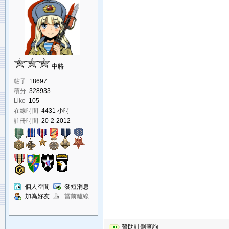
中將
帖子
18697
積分
328933
Like
105
在線時間
4431 小時
註冊時間
20-2-2012
個人空間
發短消息
加為好友
當前離線
贊助計劃查詢