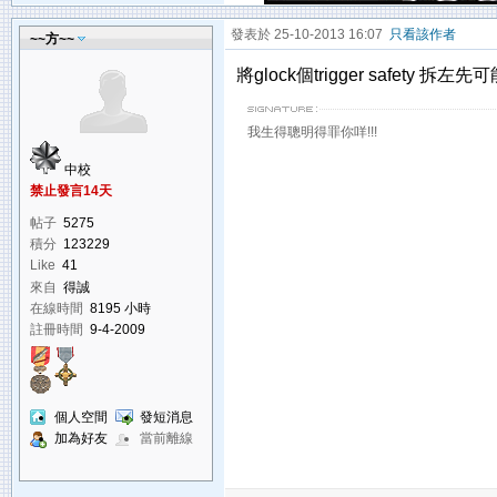
發表於 25-10-2013 16:07
只看該作者
~~方~~
將glock個trigger safety 拆左
我生得聰明得罪你咩!!!
中校
禁止發言14天
帖子
5275
積分
123229
Like
41
來自
得誠
在線時間
8195 小時
註冊時間
9-4-2009
個人空間
發短消息
加為好友
當前離線