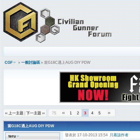
CGF
»
一般討論區
» 當G18C遇上AUG DIY PDW
‹‹
››
‹‹ 上一主題
|
下一主題 ››
75
1
2
3
4
5
當G18C遇上AUG DIY PDW
發表於 17-10-2013 15:54
只看該作者
teru