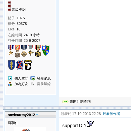
四級准尉
帖子
1075
積分
30378
Like
16
在線時間
2419 小時
註冊時間
25-6-2007
個人空間
發短消息
加為好友
當前離線
贊助計劃查詢
發表於 17-10-2013 22:28
只看該作者
sovietarmy2012
蘇聯仁
support DIY