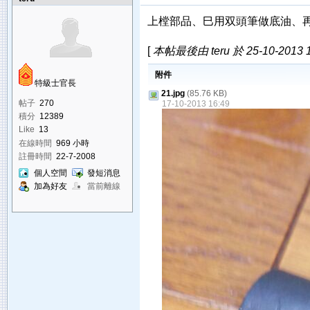
上樘部品、巳用双頭筆做底油、
[
本帖最後由 teru 於 25-10-2013 
附件
特級士官長
21.jpg
(85.76 KB)
帖子
270
17-10-2013 16:49
積分
12389
Like
13
在線時間
969 小時
註冊時間
22-7-2008
個人空間
發短消息
加為好友
當前離線