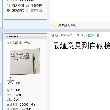
個人空間
發短消息
加為好友
當前離線
贊助計劃查詢
發表於 18-1-2014 13:59
只看該作者
loveless
安全駕駛 奉公守法
最鍾意見到自砌槍,
准將
帖子
8141
積分
178853
Like
514
在線時間
10009 小時
註冊時間
3-3-2011