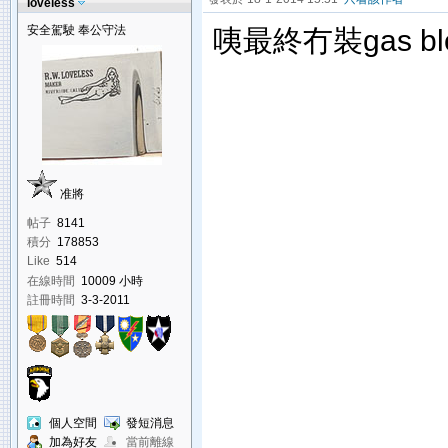
loveless
安全駕駛 奉公守法
咦最終冇裝gas blo
准將
帖子
8141
積分
178853
Like
514
在線時間
10009 小時
註冊時間
3-3-2011
個人空間
發短消息
加為好友
當前離線