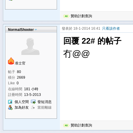
贊助計劃查詢
發表於 18-1-2014 16:41
只看該作者
NormalShooter
回覆 22# 的帖子
冇@@
准士官
帖子
80
積分
2669
Like
0
在線時間
181 小時
註冊時間
13-5-2013
個人空間
發短消息
加為好友
當前離線
贊助計劃查詢