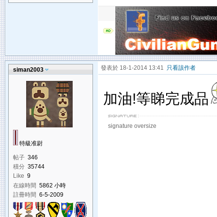
發表於 18-1-2014 13:41
只看該作者
siman2003
加油!等睇完成品
signature oversize
特級准尉
帖子
346
積分
35744
Like
9
在線時間
5862 小時
註冊時間
6-5-2009