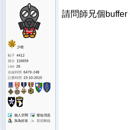
請問師兄個buffe
少校
帖子
4412
積分
116659
Like
26
在線時間
6479 小時
註冊時間
23-10-2010
個人空間
發短消息
加為好友
當前離線