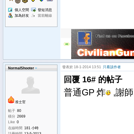
個人空間
發短消息
加為好友
當前離線
發表於 18-1-2014 13:51
只看該作者
NormalShooter
回覆 16# 的帖子
普通GP 炸
,謝
准士官
帖子
80
積分
2669
Like
0
在線時間
181 小時
註冊時間
13-5-2013