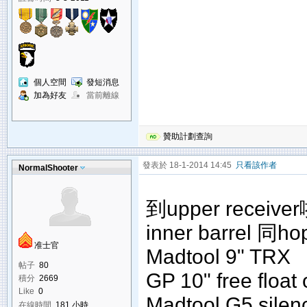
個人空間
發短消息
加為好友
當前離線
贊助計劃查詢
發表於 18-1-2014 14:45
只看該作者
NormalShooter
到upper receive
inner barrel 
准士官
Madtool 9" TRX
帖子
80
GP 10" free float 
積分
2669
Like
0
Madtool G5 silen
在線時間
181 小時