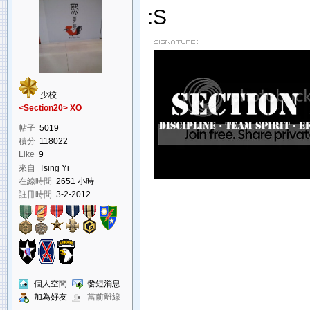
:S
少校
<Section20> XO
帖子
5019
積分
118022
Like
9
來自
Tsing Yi
在線時間
2651 小時
註冊時間
3-2-2012
個人空間
發短消息
加為好友
當前離線