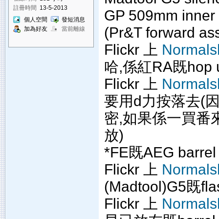
註冊時間
13-5-2013
GP 509mm inner 
個人空間
發短消息
(Pr&T forward ass
加為好友
當前離線
Flickr 上
Normals
哈,係紅RA既hop 
Flickr 上
Normals
要用d力按落去(因我係
密,如果係一買番來既G
放)
*FE既AEG barre
Flickr 上
Normals
(Madtool)G5既fla
Flickr 上
Normals