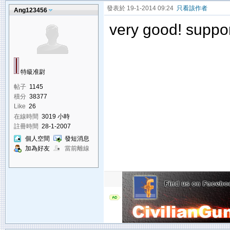
發表於 19-1-2014 09:24
只看該作者
Ang123456
very good! suppor
特級准尉
帖子
1145
積分
38377
Like
26
在線時間
3019 小時
註冊時間
28-1-2007
個人空間
發短消息
加為好友
當前離線