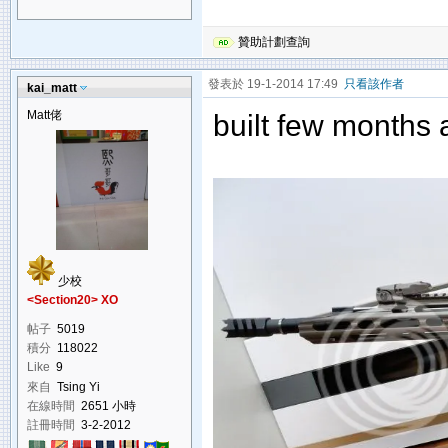
贊助計劃查詢
發表於 19-1-2014 17:49
只看該作者
kai_matt
Matt佬
built few months
少校
<Section20> XO
帖子
5019
積分
118022
Like
9
來自
Tsing Yi
在線時間
2651 小時
註冊時間
3-2-2012