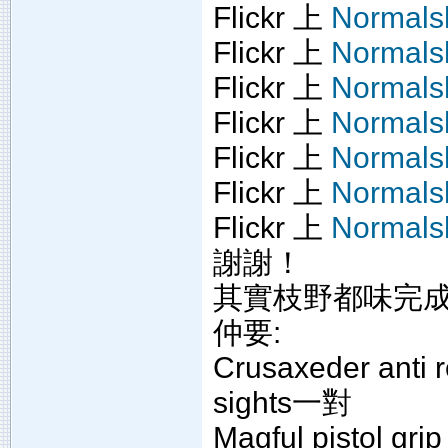
Flickr 上
Normals
Flickr 上
Normals
Flickr 上
Normals
Flickr 上
Normals
Flickr 上
Normals
Flickr 上
Normals
Flickr 上
Normals
謝謝！
其實枝野都味完
仲要:
Crusaxeder anti ro
sights一對
Magful pistol gr