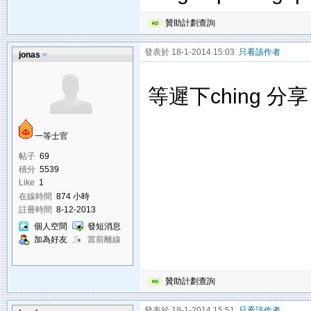
贊助計劃查詢
發表於 18-1-2014 15:03
只看該作者
jonas
等遲下ching 
一等士官
帖子
69
積分
5539
Like
1
在線時間
874 小時
註冊時間
8-12-2013
個人空間
發短消息
加為好友
當前離線
贊助計劃查詢
發表於 18-1-2014 15:51
只看該作者