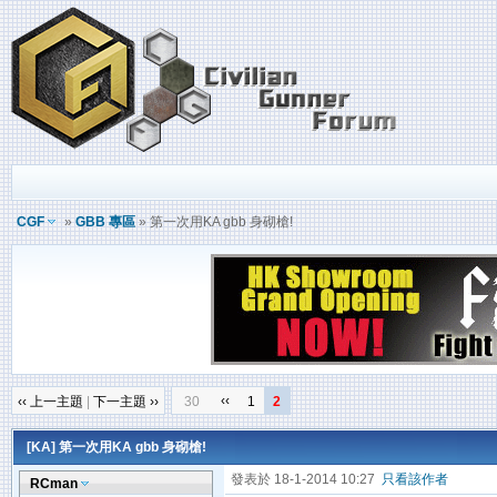
CGF
»
GBB 專區
» 第一次用KA gbb 身砌槍!
‹‹
‹‹ 上一主題
|
下一主題 ››
30
1
2
[KA]
第一次用KA gbb 身砌槍!
發表於 18-1-2014 10:27
只看該作者
RCman