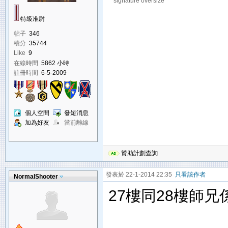
signature oversize
特級准尉
帖子
346
積分
35744
Like
9
在線時間
5862 小時
註冊時間
6-5-2009
個人空間
發短消息
加為好友
當前離線
贊助計劃查詢
發表於 22-1-2014 22:35
只看該作者
NormalShooter
27樓同28樓師