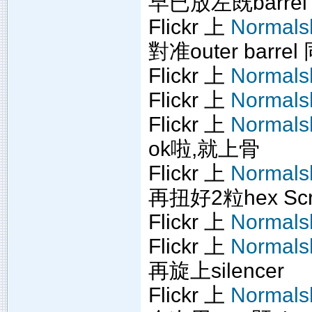
早已放左既barrel n
Flickr 上
Normals
對准outer bar
Flickr 上
Normals
Flickr 上
Normals
Flickr 上
Normals
ok啦,就上骨
Flickr 上
Normals
再扭好2粒hex Scr
Flickr 上
Normals
Flickr 上
Normals
再旋上silencer
Flickr 上
Normals