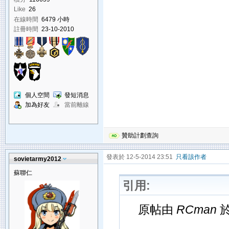
Like
26
在線時間
6479 小時
註冊時間
23-10-2010
個人空間
發短消息
加為好友
當前離線
贊助計劃查詢
發表於 12-5-2014 23:51
只看該作者
sovietarmy2012
蘇聯仁
引用:
原帖由
RCman
於