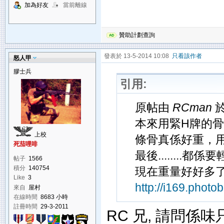
加為好友
當前離線
贊助計劃查詢
發表於 13-5-2014 10:08
只看該作者
怒人甲
膠士兵
引用:
原帖由
RCman
於
本來用緊H牌的
上校
條骨真係好重，用
死茄哩啡
最後........都
帖子
1566
積分
140754
現在重量好好多了
Like
3
http://i169.phot
來自
屋村
在線時間
8683 小時
註冊時間
29-3-2011
RC 兄, 請問係