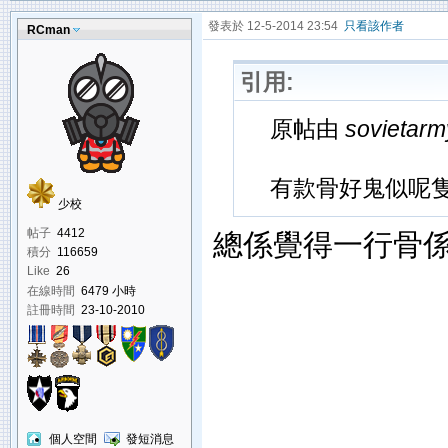
發表於 12-5-2014 23:54
只看該作者
RCman
引用:
原帖由
sovietar
有款骨好鬼似呢
少校
帖子
4412
總係覺得一行骨係
積分
116659
Like
26
在線時間
6479 小時
註冊時間
23-10-2010
個人空間
發短消息