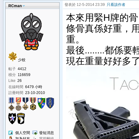
發表於 12-5-2014 23:39
只看該作者
RCman
本來用緊H牌的
條骨真係好重，用
重。
最後........都
現在重量好好多了
少校
帖子
4412
積分
116659
Like
26
在線時間
6479 小時
註冊時間
23-10-2010
個人空間
發短消息
加為好友
當前離線