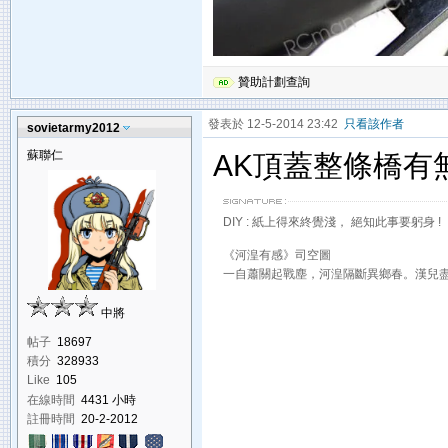
贊助計劃查詢
發表於 12-5-2014 23:42
只看該作者
sovietarmy2012
蘇聯仁
AK頂蓋整條橋有
DIY : 紙上得來終覺淺， 絕知此事要躬身 !
《河湟有感》司空圖
一自蕭關起戰塵，河湟隔斷異鄉春。漢兒
中將
帖子
18697
積分
328933
Like
105
在線時間
4431 小時
註冊時間
20-2-2012