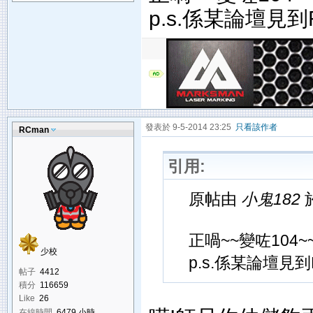
p.s.係某論壇見
發表於 9-5-2014 23:25
只看該作者
RCman
引用:
原帖由
小鬼182
於
正喎~~變咗104~
少校
p.s.係某論壇見
帖子
4412
積分
116659
Like
26
在線時間
6479 小時