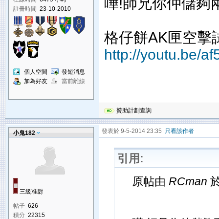
嘩!師兄你仲儲夠兩套
註冊時間
23-10-2010
格仔餅AK匣空擊
http://youtu.be/a
個人空間
發短消息
加為好友
當前離線
贊助計劃查詢
發表於 9-5-2014 23:35
只看該作者
小鬼182
引用:
原帖由
RCman
於
三級准尉
帖子
626
積分
22315