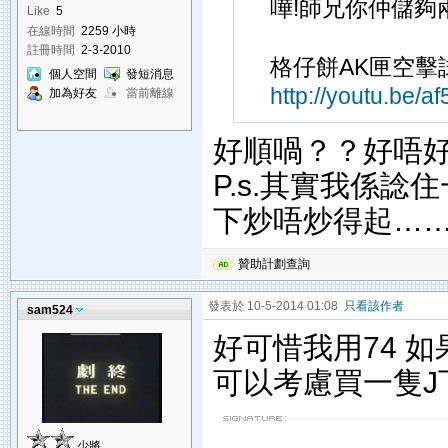
嘩!師兄你仲儲夠兩套
Like
5
在線時間
2259 小時
註冊時間
2-3-2010
格仔餅AK匣空擊
個人空間
發短消息
http://youtu.be/a
加為好友
當前離線
好順喎？？好唔
P.s.其實我係
下炒唔炒得起…
贊助計劃查詢
發表於 10-5-2014 01:08
只看該作者
sam524
好可惜我用74 如
可以考慮買一隻J
少將