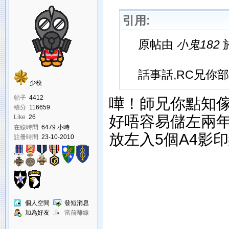
引用:
原帖由
小鬼182
於
話事話,RC兄你部
少校
帖子
4412
嘩！師兄你點知
積分
116659
好唔容易儲左兩年
Like
26
在線時間
6479 小時
放左入5個A4影
註冊時間
23-10-2010
個人空間
發短消息
加為好友
當前離線