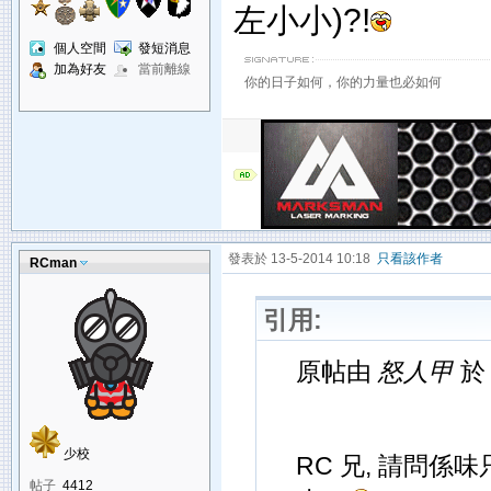
左小小)?!
個人空間
發短消息
加為好友
當前離線
你的日子如何，你的力量也必如何
發表於 13-5-2014 10:18
只看該作者
RCman
引用:
原帖由
怒人甲
於 
少校
RC 兄, 請問係
帖子
4412