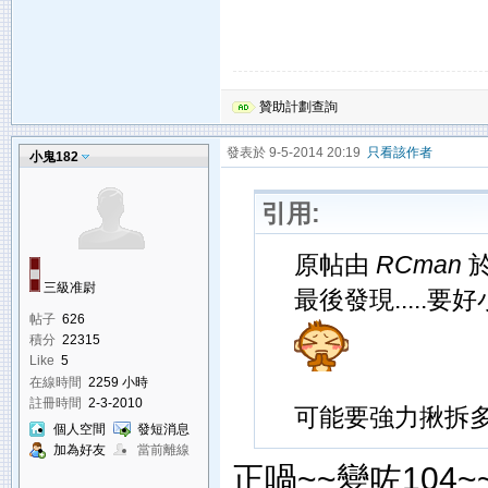
贊助計劃查詢
發表於 9-5-2014 20:19
只看該作者
小鬼182
引用:
原帖由
RCman
於
三級准尉
最後發現.....要
帖子
626
積分
22315
Like
5
在線時間
2259 小時
註冊時間
2-3-2010
可能要強力揪拆
個人空間
發短消息
加為好友
當前離線
正喎~~變咗104~