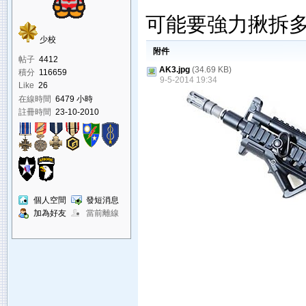
可能要強力揪拆
少校
附件
帖子
4412
AK3.jpg
(34.69 KB)
積分
116659
9-5-2014 19:34
Like
26
在線時間
6479 小時
註冊時間
23-10-2010
個人空間
發短消息
加為好友
當前離線