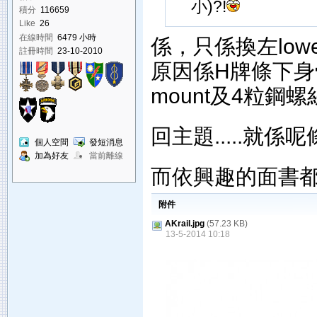
小)?!
積分
116659
Like
26
在線時間
6479 小時
係，只係換左lo
註冊時間
23-10-2010
原因係H牌條下身
mount及4粒鋼螺絲
回主題.....就係
個人空間
發短消息
加為好友
當前離線
而依興趣的面書都
附件
AKrail.jpg
(57.23 KB)
13-5-2014 10:18