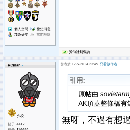
個人空間
發短消息
加為好友
當前離線
贊助計劃查詢
發表於 12-5-2014 23:45
只看該作者
RCman
引用:
原帖由
sovietar
AK頂蓋整條橋有
少校
無呀，不過有想過改用
帖子
4412
積分
116659