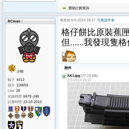
贊助計劃查詢
發表於 9-5-2014 19:17
只看該作者
RCman
格仔餅比原裝蕉匣
但......我發現
附件
少校
AK1.jpg
(77.15 KB)
帖子
4412
9-5-2014 19:17
積分
116659
Like
26
在線時間
6479 小時
註冊時間
23-10-2010