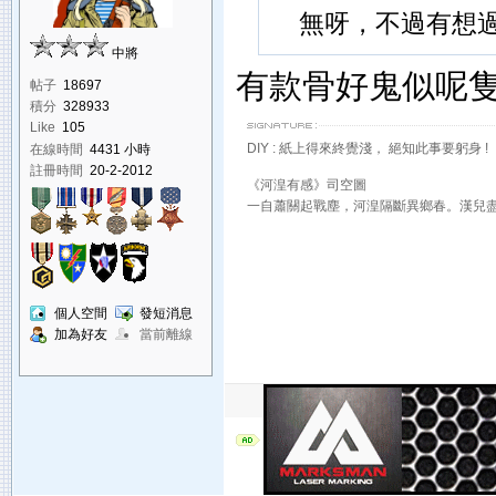
無呀，不過有想過改用
中將
有款骨好鬼似呢
帖子
18697
積分
328933
Like
105
DIY : 紙上得來終覺淺， 絕知此事要躬身 !
在線時間
4431 小時
註冊時間
20-2-2012
《河湟有感》司空圖
一自蕭關起戰塵，河湟隔斷異鄉春。漢兒
個人空間
發短消息
加為好友
當前離線