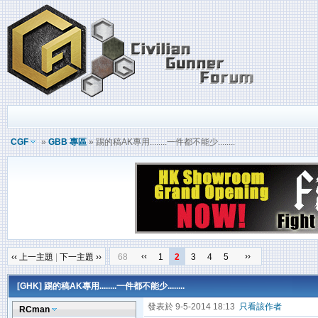
CGF
»
GBB 專區
» 踢的稿AK專用........一件都不能少........
‹‹
››
‹‹ 上一主題
|
下一主題 ››
68
1
2
3
4
5
[GHK]
踢的稿AK專用........一件都不能少........
發表於 9-5-2014 18:13
只看該作者
RCman