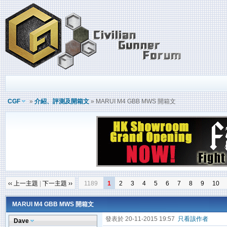
CGF
»
介紹、評測及開箱文
» MARUI M4 GBB MWS 開箱文
‹‹ 上一主題
|
下一主題 ››
1189
1
2
3
4
5
6
7
8
9
10
MARUI M4 GBB MWS 開箱文
發表於 20-11-2015 19:57
只看該作者
Dave