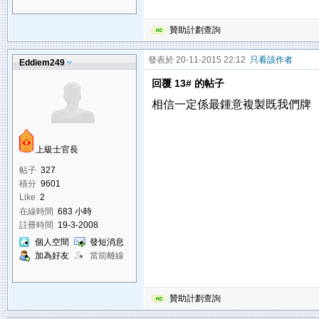
贊助計劃查詢
發表於 20-11-2015 22:12
只看該作者
Eddiem249
回覆 13# 的帖子
相信一定係最鍾意複製既我們牌
上級士官長
帖子
327
積分
9601
Like
2
在線時間
683 小時
註冊時間
19-3-2008
個人空間
發短消息
加為好友
當前離線
贊助計劃查詢