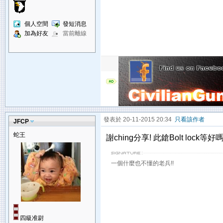
個人空間
發短消息
加為好友
當前離線
發表於 20-11-2015 20:34
只看該作者
JFCP
蛇王
謝ching分享! 此鎗Bolt lock等好
一個什麼也不懂的老兵!!
四級准尉