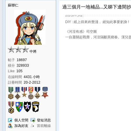
蘇聯仁
過三個月一地補品...又睇下邊間
DIY : 紙上得來終覺淺， 絕知此事要躬身 !
《河湟有感》司空圖
一自蕭關起戰塵，河湟隔斷異鄉春。漢兒
中將
帖子
18697
積分
328933
Like
105
在線時間
4431 小時
註冊時間
20-2-2012
個人空間
發短消息
加為好友
當前離線