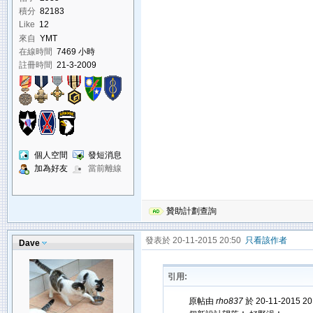
積分
82183
Like
12
來自
YMT
在線時間
7469 小時
註冊時間
21-3-2009
個人空間
發短消息
加為好友
當前離線
贊助計劃查詢
發表於 20-11-2015 20:50
只看該作者
Dave
引用:
原帖由
rho837
於 20-11-2015 2