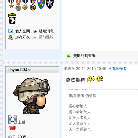
個人空間
發短消息
加為好友
當前離線
贊助計劃查詢
發表於 20-11-2015 20:46
只看該作者
tinyau1134
萬眾期待!!
學識 素養 價值觀
勞心者治人
勞力者治於人
治於人者食人
上尉
治人者食於人
假膠
天下之通義也
帖子
2935