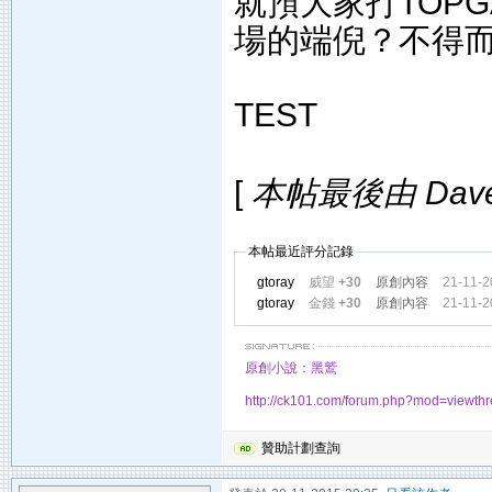
就預大家打TOP
場的端倪？不得
TEST
[
本帖最後由 Dave 於
本帖最近評分記錄
gtoray
威望
+30
原創內容
21-11-2
gtoray
金錢
+30
原創內容
21-11-2
原創小說：黑鷲
http://ck101.com/forum.php?mod=viewt
贊助計劃查詢