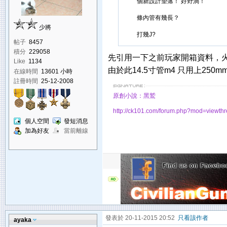
個新設計望落！ 好野渦！
條內管有幾長？
少將
打幾J?
帖子
8457
積分
229058
先引用一下之前玩家開箱資料，火力以TO
Like
1134
由於此14.5寸管m4 只用上25
在線時間
13601 小時
註冊時間
25-12-2008
原創小說：黑鷲
http://ck101.com/forum.php?mod=viewt
個人空間
發短消息
加為好友
當前離線
發表於 20-11-2015 20:52
只看該作者
ayaka