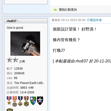
贊助計劃查詢
發表於 20-11-2015 20:34
只看該作者
rho837
God is good.
個新設計望落！ 好野渦！
條內管有幾長？
打幾J?
[
本帖最後由 rho837 於 20-11-20
少將
帖子
12836
積分
209646
Like
99
來自
The Planet Earth LWL-
K-793-850
在線時間
3863 小時
註冊時間
13-8-2009