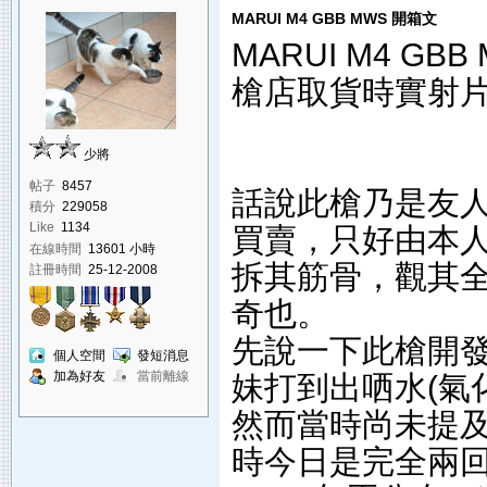
MARUI M4 GBB MWS 開箱文
MARUI M4 GB
槍店取貨時實射片段 
少將
帖子
8457
話說此槍乃是友
積分
229058
Like
1134
買賣，只好由本
在線時間
13601 小時
拆其筋骨，觀其
註冊時間
25-12-2008
奇也。
先說一下此槍開發經
個人空間
發短消息
加為好友
當前離線
妹打到出哂水(氣
然而當時尚未提及Z
時今日是完全兩