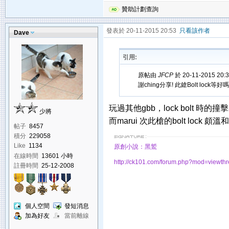
贊助計劃查詢
發表於 20-11-2015 20:53
只看該作者
Dave
引用:
原帖由
JFCP
於 20-11-2015 20
謝ching分享! 此鎗Bolt lock等好
玩過其他gbb，lock bolt 
少將
而marui 次此槍的bolt lo
帖子
8457
積分
229058
Like
1134
原創小說：黑鷲
在線時間
13601 小時
http://ck101.com/forum.php?mod=viewt
註冊時間
25-12-2008
個人空間
發短消息
加為好友
當前離線