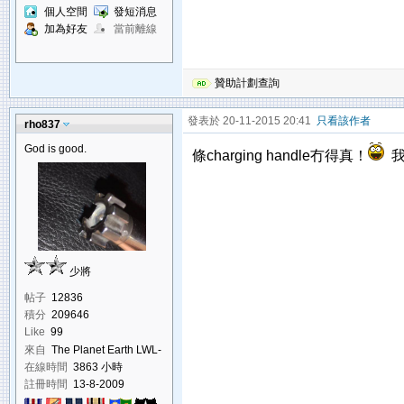
個人空間
發短消息
加為好友
當前離線
贊助計劃查詢
發表於 20-11-2015 20:41
只看該作者
rho837
God is good.
條charging handle冇得真！
我
少將
帖子
12836
積分
209646
Like
99
來自
The Planet Earth LWL-
K-793-850
在線時間
3863 小時
註冊時間
13-8-2009