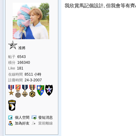
我欣賞馬記個設計, 但我會等有齊A
准將
帖子
6543
積分
166340
Like
181
在線時間
8511 小時
註冊時間
24-3-2007
個人空間
發短消息
加為好友
當前離線