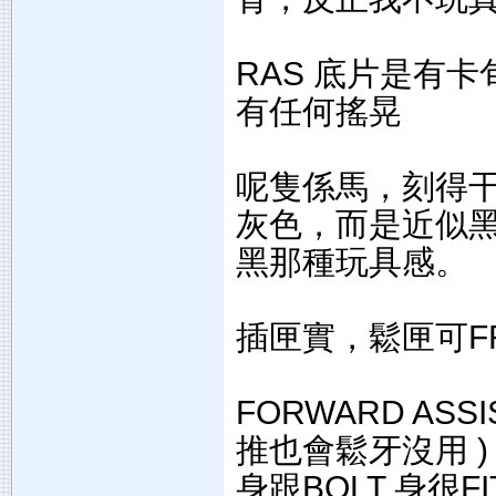
RAS 底片是有
有任何搖晃
呢隻係馬，刻得干淨
灰色，而是近似
黑那種玩具感。
插匣實，鬆匣可FR
FORWARD AS
推也會鬆牙沒用 )，
身跟BOLT 身很FI