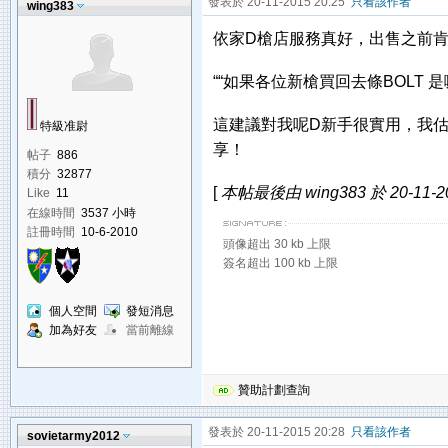
發表於 20-11-2015 20:25
只看該作者
wing383
依家D槍店服務真好，出售之前
““如果各位新槍買回去條BOLT
這建議對我呢D新手很實用，我
特級准尉
享！
帖子
886
積分
32877
[
本帖最後由 wing383 於 20-11-2
Like
11
在線時間
3537 小時
註冊時間
10-6-2010
頭像超出 30 kb 上限
簽名超出 100 kb 上限
個人空間
發短消息
加為好友
當前離線
贊助計劃查詢
發表於 20-11-2015 20:28
只看該作者
sovietarmy2012