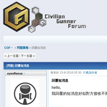
CGF
»
問題匯報
» 回覆短消息
‹‹ 上一主題
|
下一主題 ››
[問題] 回覆短消息
發表於 23-8-2016 05:30
只看該作者
eyeofhorus
回覆短消息
hello,
我回覆的短消息好似對方接收不