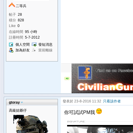
二等兵
帖子
28
積分
828
Like
0
在線時間
95 小時
註冊時間
5-7-2012
個人空間
發短消息
加為好友
當前離線
發表於 23-8-2016 11:32
只看該作者
gtoray
高級姑爺仔
你可試試PM我