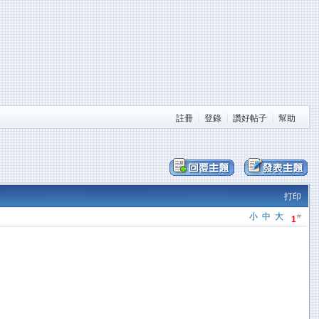
註冊
登錄
讚好帖子
幫助
打印
小
中
大
#
1