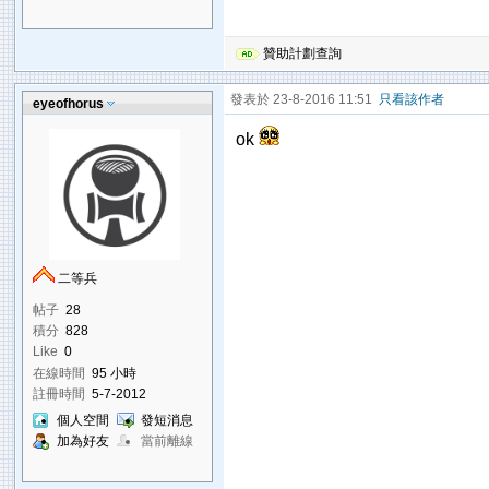
贊助計劃查詢
發表於 23-8-2016 11:51
只看該作者
eyeofhorus
ok
二等兵
帖子
28
積分
828
Like
0
在線時間
95 小時
註冊時間
5-7-2012
個人空間
發短消息
加為好友
當前離線