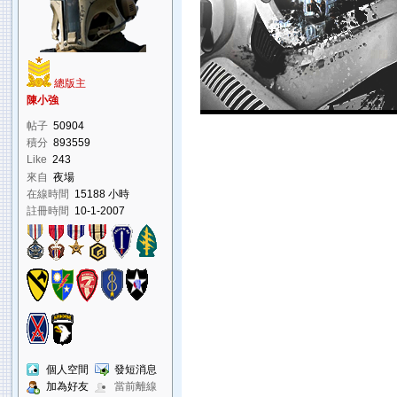
總版主
陳小強
帖子
50904
積分
893559
Like
243
來自
夜場
在線時間
15188 小時
註冊時間
10-1-2007
個人空間
發短消息
加為好友
當前離線