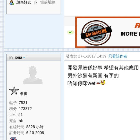
加為好友
當前離線
發表於 27-1-2017 14:39
只看該作者
jn_jona
開發彈鼓係好事 希望有其他應用
另外沙鷹有新圖 有字的
唔知係咪wet
准將
帖子
7531
積分
173372
Like
51
來自
hk
在線時間
8828 小時
註冊時間
6-10-2008