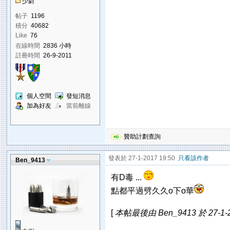
少尉
帖子
1196
積分
40682
Like
76
在線時間
2836 小時
註冊時間
26-9-2011
個人空間
發短消息
加為好友
當前離線
贊助計劃查詢
發表於 27-1-2017 19:50
只看該作者
Ben_9413
有D毒 ...
點都平過劈久久o下o華
[
本帖最後由 Ben_9413 於 27-1-2