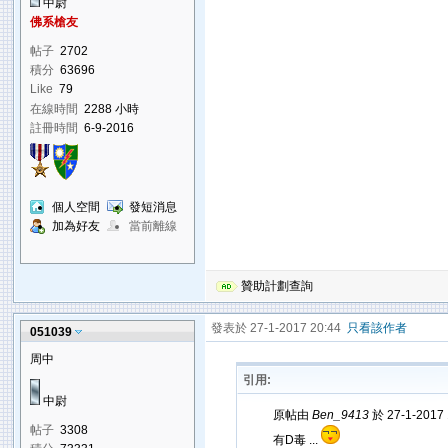
中尉
佛系槍友
帖子
2702
積分
63696
Like
79
在線時間
2288 小時
註冊時間
6-9-2016
個人空間
發短消息
加為好友
當前離線
贊助計劃查詢
發表於 27-1-2017 20:44
只看該作者
051039
周中
引用:
中尉
原帖由
Ben_9413
於 27-1-2017
帖子
3308
有D毒 ...