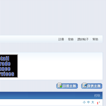
註冊
登錄
讚好帖子
幫助
打印
小
中
大
#
1