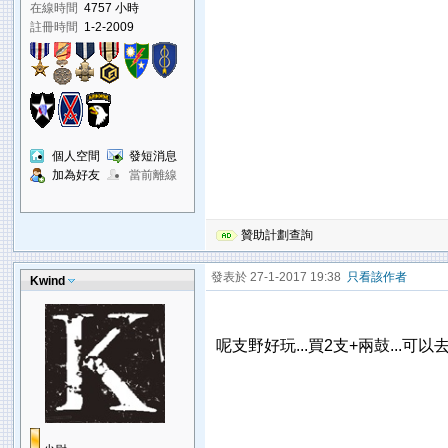
在線時間
4757 小時
註冊時間
1-2-2009
個人空間
發短消息
加為好友
當前離線
贊助計劃查詢
發表於 27-1-2017 19:38
只看該作者
Kwind
呢支野好玩...買2支+兩鼓...可