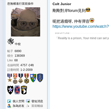
您無權進行當前操作
Colt Junior
剛剛對岸forum見到
呢把過癮呀, 仲有彈壼
https://www.youtube.com/watc
「Reality is a prison, Your mind can set 
中校
帖子
6890
積分
138369
Like
68
在線時間
4757 小時
註冊時間
1-2-2009
個人空間
發短消息
加為好友
當前離線