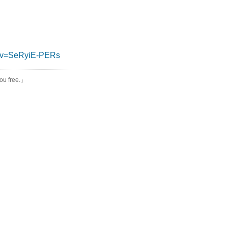
h?v=SeRyiE-PERs
you free.」