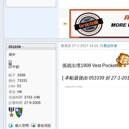
發表於 27-1-2017 14:14
只看該作者
051039
周中
係就出埋1908 Vest Pocket
中尉
帖子
3308
[
本帖最後由 051039 於 27-1-201
積分
73331
Like
53
來自
HK
在線時間
3743 小時
註冊時間
27-9-2009
個人空間
發短消息