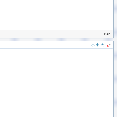
TOP
小
中
大
#
4