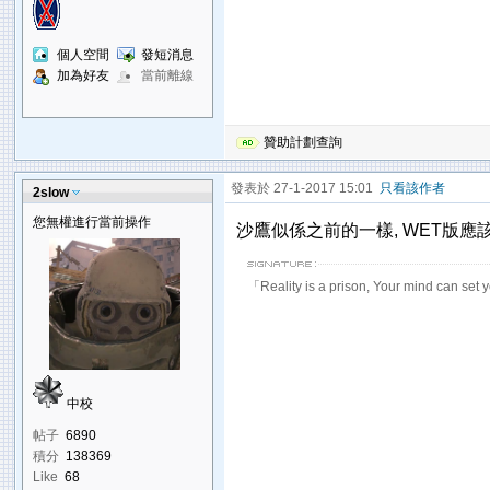
個人空間
發短消息
加為好友
當前離線
贊助計劃查詢
發表於 27-1-2017 15:01
只看該作者
2slow
您無權進行當前操作
沙鷹似係之前的一樣, WET版
「Reality is a prison, Your mind can set 
中校
帖子
6890
積分
138369
Like
68