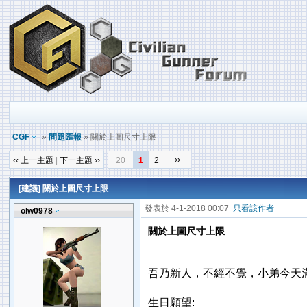
CGF
»
問題匯報
» 關於上圖尺寸上限
››
‹‹ 上一主題
|
下一主題 ››
20
1
2
[建議] 關於上圖尺寸上限
發表於 4-1-2018 00:07
只看該作者
olw0978
關於上圖尺寸上限
吾乃新人，不經不覺，小弟今天
生日願望: