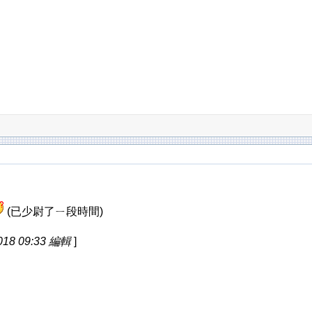
(已少尉了ㄧ段時間)
18 09:33 編輯
]