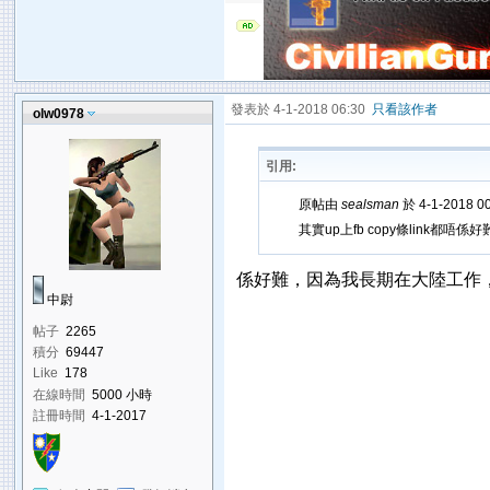
發表於 4-1-2018 06:30
只看該作者
olw0978
引用:
原帖由
sealsman
於 4-1-2018 
其實up上fb copy條link都唔係
係好難，因為我長期在大陸工作，fb
中尉
帖子
2265
積分
69447
Like
178
在線時間
5000 小時
註冊時間
4-1-2017