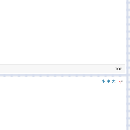
TOP
小
中
大
#
4