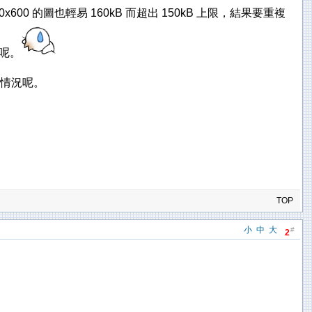
 的圖也輕易 160kB 而超出 150kB 上限，結果要重複
到呢。
改善情況呢。
TOP
小
中
大
#
2