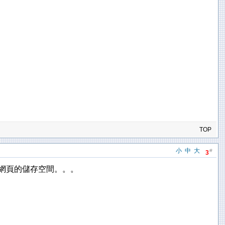
TOP
小
中
大
#
3
要買網頁的儲存空間。。。