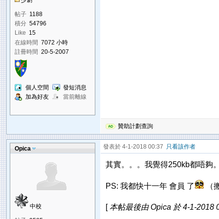
少尉
帖子
1188
積分
54796
Like
15
在線時間
7072 小時
註冊時間
20-5-2007
個人空間
發短消息
加為好友
當前離線
贊助計劃查詢
發表於 4-1-2018 00:37
只看該作者
Opica
其實。。。我覺得250kb都唔夠
PS: 我都快十一年 會員 了
（搬
中校
[
本帖最後由 Opica 於 4-1-2018 