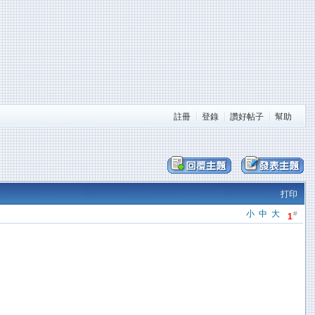
註冊
登錄
讚好帖子
幫助
打印
小
中
大
#
1