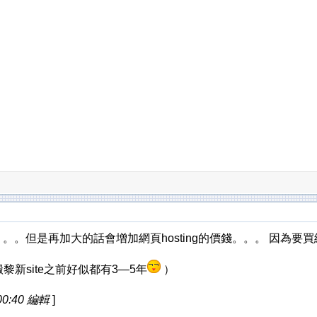
。。。但是再加大的話會增加網頁hosting的價錢。。。 因為
黎新site之前好似都有3—5年
）
00:40 編輯
]