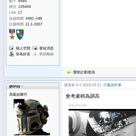
帖子
9585
積分
135404
Like
17
在線時間
4491 小時
註冊時間
11-1-2007
個人空間
發短消息
加為好友
當前離線
贊助計劃查詢
發表於 4-1-2018 03:21
只看該作者
gtoray
高級姑爺仔
會考慮稍為調高