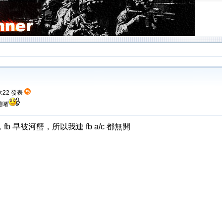
00:22 發表
好難啫
 早被河蟹，所以我連 fb a/c 都無開