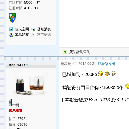
在線時間
5000 小時
註冊時間
4-1-2017
個人空間
發短消息
加為好友
當前離線
贊助計劃查詢
發表於 4-1-2018 09:31
只看該作者
Ben_9413
已增加到 <200kb
我記得前兩日仲係 <160kb o乍
[
本帖最後由 Ben_9413 於 4-1-20
中尉
佛系槍友
帖子
2702
積分
63696