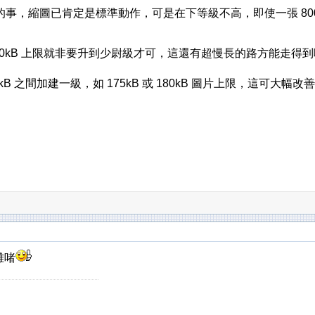
，縮圖已肯定是標準動作，可是在下等級不高，即使一張 800x600
00kB 上限就非要升到少尉級才可，這還有超慢長的路方能走得
00kB 之間加建一級，如 175kB 或 180kB 圖片上限，這可大幅
好難啫