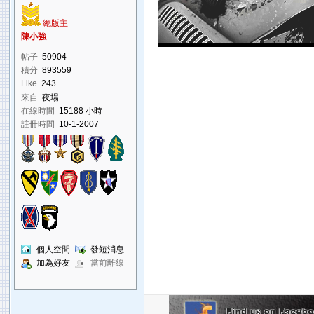
總版主
陳小強
帖子
50904
積分
893559
Like
243
來自
夜場
在線時間
15188 小時
註冊時間
10-1-2007
個人空間
發短消息
加為好友
當前離線