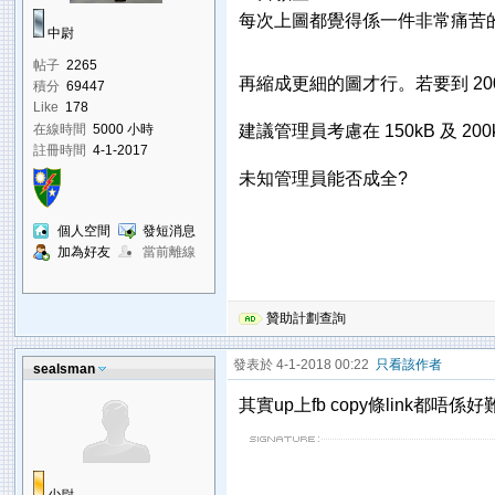
每次上圖都覺得係一件非常痛苦的事
中尉
帖子
2265
再縮成更細的圖才行。若要到 2
積分
69447
Like
178
在線時間
5000 小時
建議管理員考慮在 150kB 及 2
註冊時間
4-1-2017
未知管理員能否成全?
個人空間
發短消息
加為好友
當前離線
贊助計劃查詢
發表於 4-1-2018 00:22
只看該作者
sealsman
其實up上fb copy條link都唔係