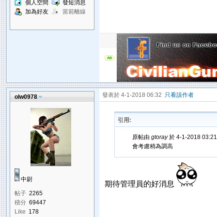
個人空間
發短消息
加為好友
當前離線
發表於 4-1-2018 06:32
只看該作者
olw0978
引用:
原帖由
gtoray
於 4-1-2018 03:
會考慮稍為調高
中尉
期待管理員的好消息
帖子
2265
積分
69447
Like
178