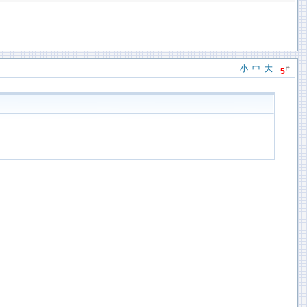
小
中
大
#
5