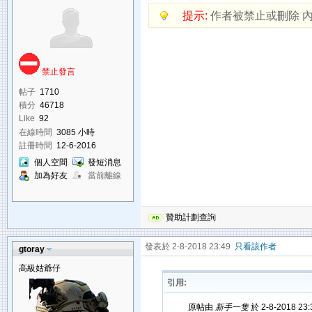
提示:
作者被禁止或刪除 
禁止發言
帖子
1710
積分
46718
Like
92
在線時間
3085 小時
註冊時間
12-6-2016
個人空間
發短消息
加為好友
當前離線
贊助計劃查詢
發表於 2-8-2018 23:49
只看該作者
gtoray
高級姑爺仔
引用:
原帖由
新手一隻
於 2-8-2018 23