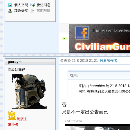
個人空間
發短消息
加為好友
當前離線
發表於 21-8-2018 21:21
只看該作者
gtoray
高級姑爺仔
引用:
原帖由
horenhim
於 21-8-2018 
同問, 有時見到某人被禁言但無公告
否
只是不一定出公告而已
總版主
陳小強