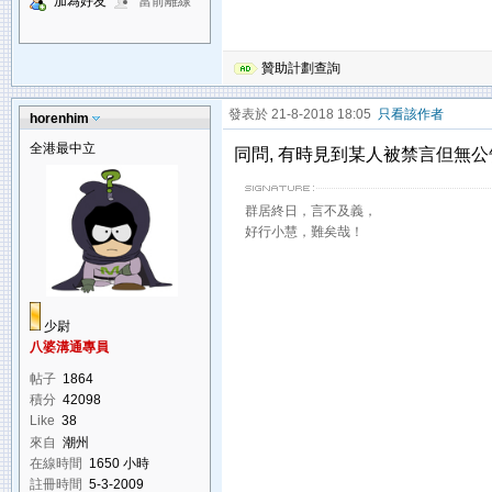
加為好友
當前離線
贊助計劃查詢
發表於 21-8-2018 18:05
只看該作者
horenhim
全港最中立
同問, 有時見到某人被禁言但無公
群居終日，言不及義，
好行小慧，難矣哉！
少尉
八婆溝通專員
帖子
1864
積分
42098
Like
38
來自
潮州
在線時間
1650 小時
註冊時間
5-3-2009