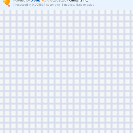
Powered by
Discuz!
6.0.0
© 2001-2007
Comsenz Inc.
Processed in 0.005894 second(s), 8 queries, Gzip enabled.