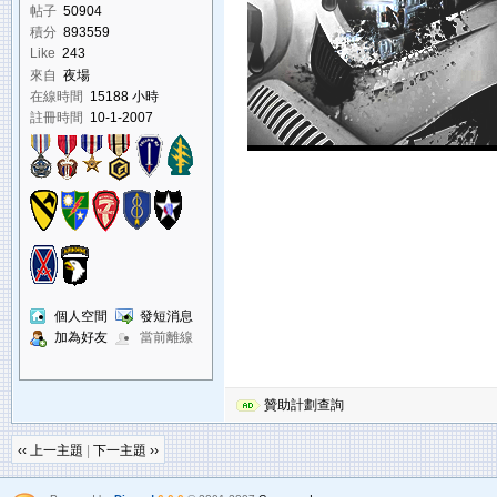
帖子
50904
積分
893559
Like
243
來自
夜場
在線時間
15188 小時
註冊時間
10-1-2007
個人空間
發短消息
加為好友
當前離線
贊助計劃查詢
‹‹ 上一主題
|
下一主題 ››