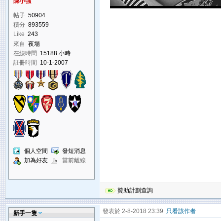
陳小強
帖子
50904
積分
893559
Like
243
來自
夜場
在線時間
15188 小時
註冊時間
10-1-2007
個人空間
發短消息
加為好友
當前離線
贊助計劃查詢
發表於 2-8-2018 23:39
只看該作者
新手一隻