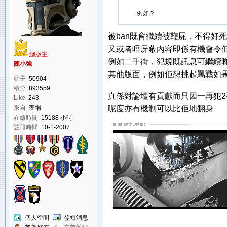
例如？
被ban既會繼續被鞭屍，不得好死
又或者唔屏蔽內容即係有機會令
總版主
例如二手街，犯規既訊息可繼續
陳小強
其他版面，例如佢想挑起罵戰如
帖子
50904
積分
893559
真係對論壇有貢獻而只因一再犯
Like
243
來自
夜場
呢度亦有機制可以比佢地翻身
在線時間
15188 小時
註冊時間
10-1-2007
個人空間
發短消息