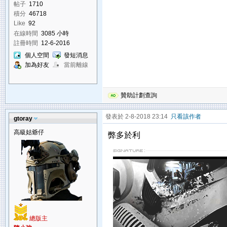
帖子
1710
積分
46718
Like
92
在線時間
3085 小時
註冊時間
12-6-2016
個人空間
發短消息
加為好友
當前離線
贊助計劃查詢
發表於 2-8-2018 23:14
只看該作者
gtoray
高級姑爺仔
弊多於利
總版主