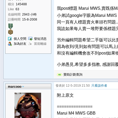
積分
145488
我post標題 Marui MWS,賣既係
Like
63
在線時間
2943 小時
小弟試google字眼為Marui 
註冊時間
15-8-2008
同一頁有人標題賣火車頭冇問題.
我諗如果每人賣一堆野要係標題完
個人空間
發短消息
另外編輯問題希望二手版可以比賣方
加為好友
當前離線
因為收到/見到如有問題可以馬上編
和沒有編輯機會改不到post如
小弟愚見,希望多多指教, 感謝回
贊助計劃查詢
發表於 12-5-2019 21:50
只看該作者
marcooo
附上原文
===============
Marui M4 MWS GBB