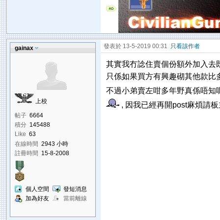
發表於 13-5-2019 00:31
只看該作者
gainax
其實我冇諗住賣個份額外加入去既
只係如果買方有興趣砌其他款比多
不過小弟賣左咁多年野真係唔知
上校
, 因我已經再開post麻煩請
帖子
6664
積分
145488
Like
63
在線時間
2943 小時
註冊時間
15-8-2008
個人空間
發短消息
加為好友
當前離線