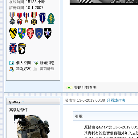
在線時間
15188 小時
註冊時間
10-1-2007
個人空間
發短消息
加為好友
當前離線
贊助計劃查詢
發表於 13-5-2019 00:38
只看該作者
gtoray
高級姑爺仔
引用:
原帖由
gainax
於 13-5-2019 00
其實我冇諗住賣個份額外加入去既