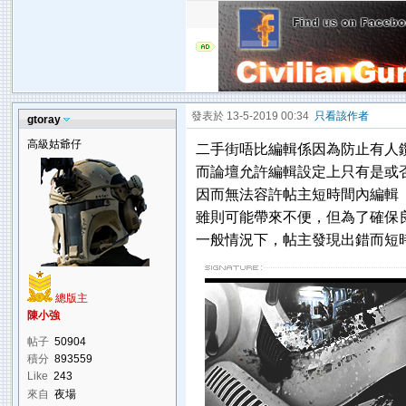
發表於 13-5-2019 00:34
只看該作者
gtoray
高級姑爺仔
二手街唔比編輯係因為防止有人
而論壇允許編輯設定上只有是或
因而無法容許帖主短時間內編輯
雖則可能帶來不便，但為了確保
一般情況下，帖主發現出錯而短
總版主
陳小強
帖子
50904
積分
893559
Like
243
來自
夜場