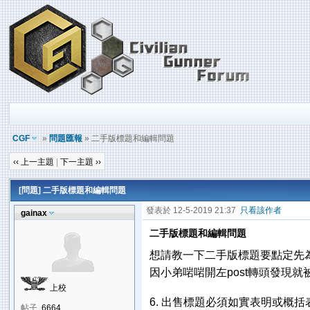
CGF
»
問題匯報
» 二手版標題和編輯問題
‹‹ 上一主題
|
下一主題 ››
[問題] 二手版標題和編輯問題
發表於 12-5-2019 21:37
只看該作者
gainax
二手版標題和編輯問題
想請教一下二手版標題要點定先
因小弟啱啱開左post轉頭發現就被
上校
6. 出售標題必須如實表明或概括
帖子
6664