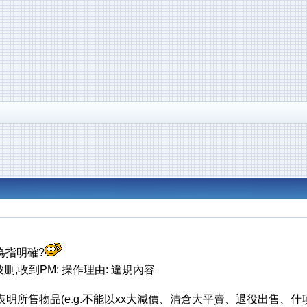
為指明確?
删,收到PM: 操作理由: 違規內容
表明所售物品(e.g.不能以xx大減價、清倉大平賣、退役出售