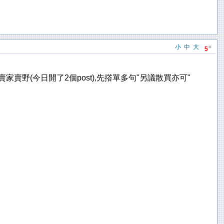
小
中
大
#
5
野(今日開了2個post),先撘單多句"另議散買亦可"