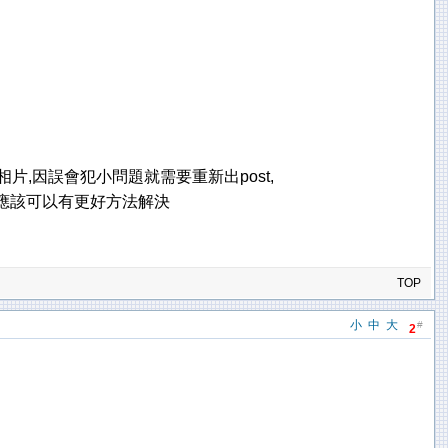
片,因誤會犯小問題就需要重新出post,
便應該可以有更好方法解決
TOP
小
中
大
#
2