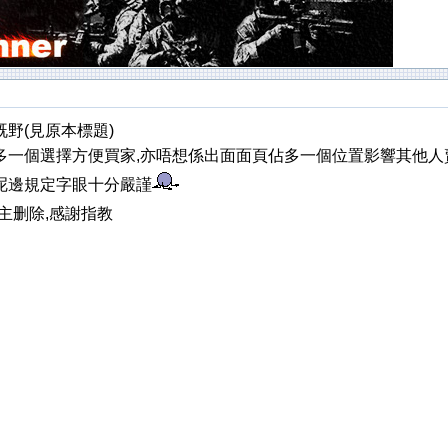
野(見原本標題)
一個選擇方便買家,亦唔想係出面面頁佔多一個位置影響其他人賣家賣
呢邊規定字眼十分嚴謹
板主删除,感謝指教