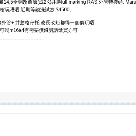
改前節(成2K)井勝full marking RAS,外管轉接頭, Marui na
玩唔哂,近期等錢洗試放 $4500,
R鋼外管+ 井勝格仔托,改長改短都得一個價玩哂
托set可砌m16a4有需要價錢另議散買亦可