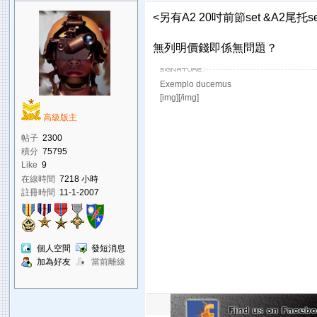
<另有A2 20吋前節set &A2尾
無列明價錢即係無問題？
Exemplo ducemus
[img][/img]
高級版主
帖子
2300
積分
75795
Like
9
在線時間
7218 小時
註冊時間
11-1-2007
個人空間
發短消息
加為好友
當前離線