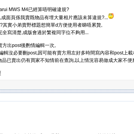
Marui MWS M4已經算唔明確違規?
MWS ,成面頁係我賣既物品有埋大量相片應該未算違規?...
.?其實小弟賣野標題想簡單d方便使用者睇唔累贅,
全寫清楚,成版會過於繁複同字位不夠用...
出post後酌情編輯一次,
輯沒必要刪post,因可能有賣方用左好多時間寫內容和post上載相
果物品已賣出仍有買家不知情前在查詢,以上情況容易做成大家不
覆