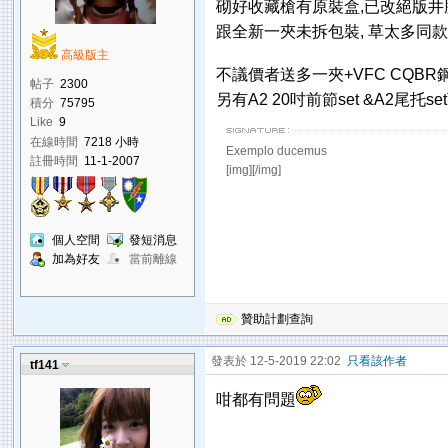
砌好收藏槍有原裝盒,已改絕版井勝14.5全鋼
跟全新一夾未拆包裝, 草太多同款槍
高級版主
不議價者送多一夾+VFC CQB
帖子
2300
另有A2 20吋前節set &A2尾
積分
75795
Like
9
在線時間
7218 小時
Exemplo ducemus
註冊時間
11-1-2007
[img][/img]
個人空間
發短消息
加為好友
當前離線
贊助計劃查詢
發表於 12-5-2019 22:02
只看該作者
tf141
咁都有問題