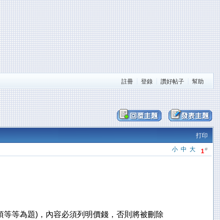
註冊
登錄
讚好帖子
幫助
打印
小
中
大
#
1
、什項等等為題)，內容必須列明價錢，否則將被刪除