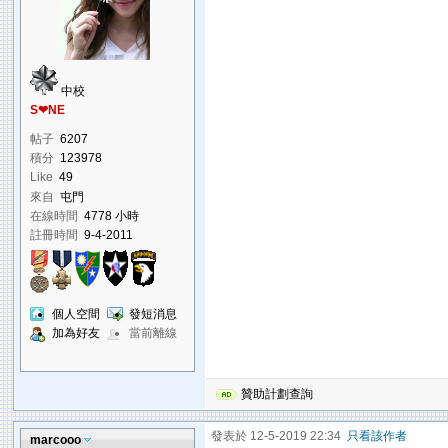
中校
S❤NE
帖子
6207
積分
123978
Like
49
來自
屯門
在線時間
4778 小時
註冊時間
9-4-2011
個人空間
發短消息
加為好友
當前離線
贊助計劃查詢
發表於 12-5-2019 22:34
只看該作者
marcooo