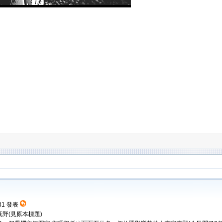
:31 發表
野(見原本標題)