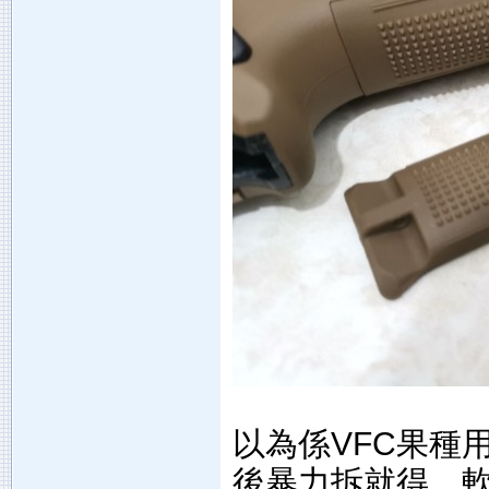
以為係VFC果種
後暴力拆就得，