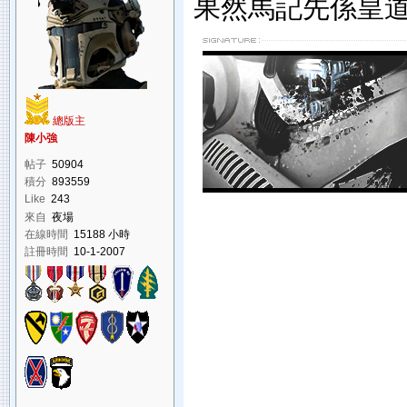
果然馬記先係皇
總版主
陳小強
帖子
50904
積分
893559
Like
243
來自
夜場
在線時間
15188 小時
註冊時間
10-1-2007