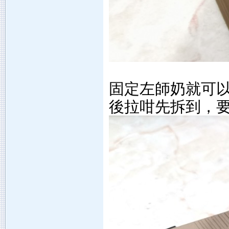
固定左師奶就可以
後拉咁先拆到，要