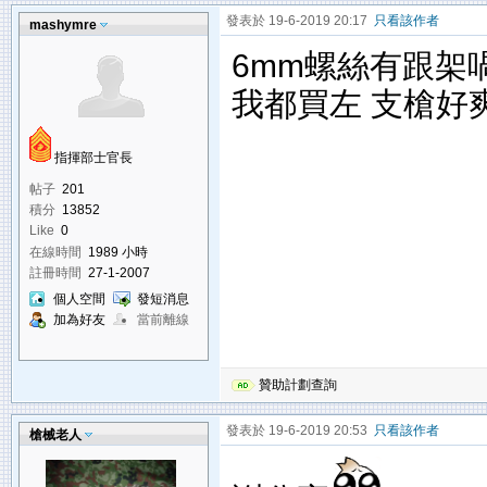
發表於 19-6-2019 20:17
只看該作者
mashymre
6mm螺絲有跟架
我都買左 支槍好
指揮部士官長
帖子
201
積分
13852
Like
0
在線時間
1989 小時
註冊時間
27-1-2007
個人空間
發短消息
加為好友
當前離線
贊助計劃查詢
發表於 19-6-2019 20:53
只看該作者
槍械老人