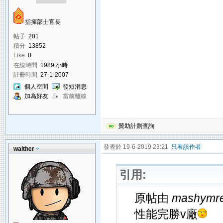
指揮部士官長
帖子
201
積分
13852
Like
0
在線時間
1989 小時
註冊時間
27-1-2007
個人空間
發短消息
加為好友
當前離線
贊助計劃查詢
發表於 19-6-2019 23:21
只看該作者
walther
引用:
原帖由
mashymr
性能完勝v廠