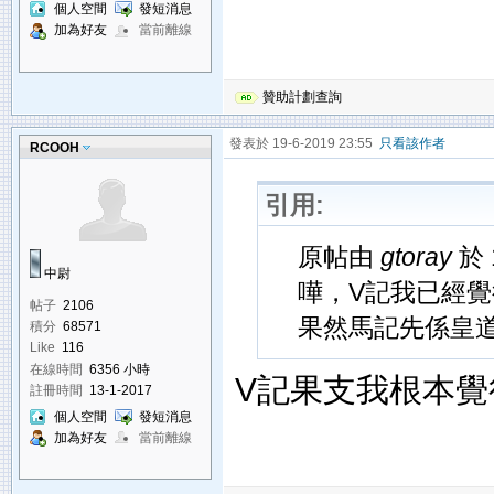
個人空間
發短消息
加為好友
當前離線
贊助計劃查詢
發表於 19-6-2019 23:55
只看該作者
RCOOH
引用:
原帖由
gtoray
於 
中尉
嘩，V記我已經覺
帖子
2106
果然馬記先係皇
積分
68571
Like
116
在線時間
6356 小時
V記果支我根本覺得佢
註冊時間
13-1-2017
個人空間
發短消息
加為好友
當前離線