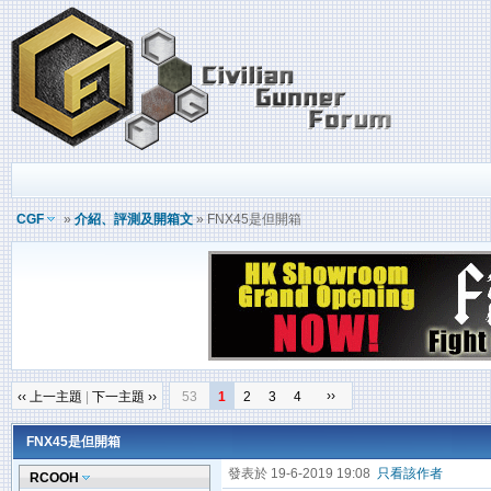
CGF
»
介紹、評測及開箱文
» FNX45是但開箱
››
‹‹ 上一主題
|
下一主題 ››
53
1
2
3
4
FNX45是但開箱
發表於 19-6-2019 19:08
只看該作者
RCOOH