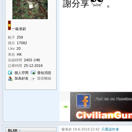
謝分享
。
一級准尉
帖子
259
積分
17082
Like
20
來自
HK
在線時間
2403 小時
註冊時間
25-12-2016
個人空間
發短消息
加為好友
當前離線
發表於 19-6-2019 22:42
只看該作者
BLSK