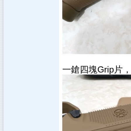
一鎗四塊Grip