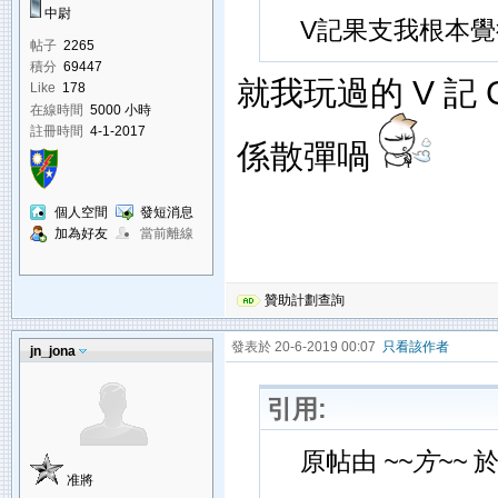
中尉
V記果支我根本覺得佢
帖子
2265
積分
69447
就我玩過的 V 記 
Like
178
在線時間
5000 小時
註冊時間
4-1-2017
係散彈喎
個人空間
發短消息
加為好友
當前離線
贊助計劃查詢
發表於 20-6-2019 00:07
只看該作者
jn_jona
引用:
原帖由
~~方~~
於 
准將