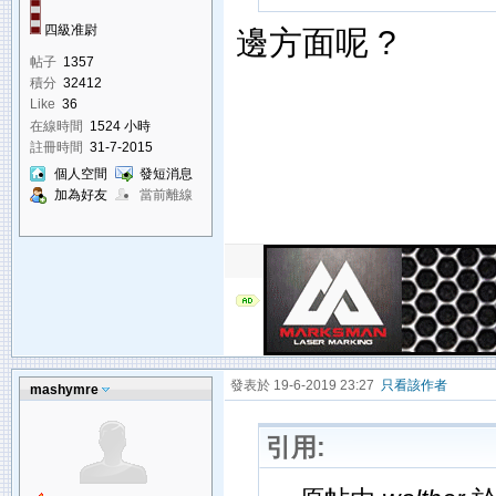
四級准尉
邊方面呢 ?
帖子
1357
積分
32412
Like
36
在線時間
1524 小時
註冊時間
31-7-2015
個人空間
發短消息
加為好友
當前離線
發表於 19-6-2019 23:27
只看該作者
mashymre
引用: