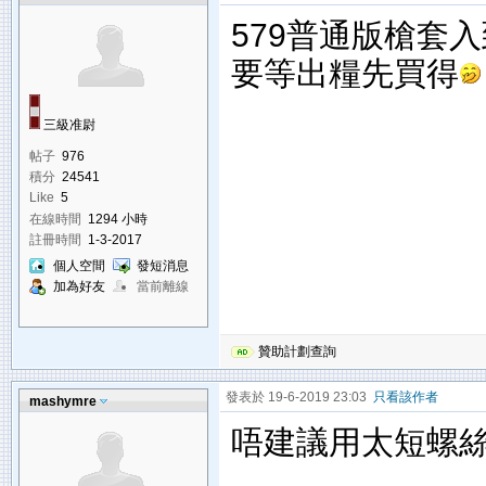
579普通版槍套入
要等出糧先買得
三級准尉
帖子
976
積分
24541
Like
5
在線時間
1294 小時
註冊時間
1-3-2017
個人空間
發短消息
加為好友
當前離線
贊助計劃查詢
發表於 19-6-2019 23:03
只看該作者
mashymre
唔建議用太短螺絲