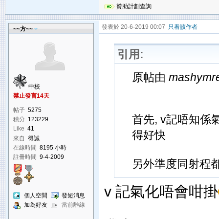
贊助計劃查詢
發表於 20-6-2019 00:07
只看該作者
~~方~~
引用:
原帖由
mashymr
中校
禁止發言14天
帖子
5275
首先, v記唔知
積分
123229
Like
41
得好快
來自
得誠
在線時間
8195 小時
註冊時間
9-4-2009
另外準度同射程
v 記氣化唔會咁掛
個人空間
發短消息
加為好友
當前離線