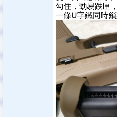
勾住，勁易跌匣，但
一條U字鐵同時