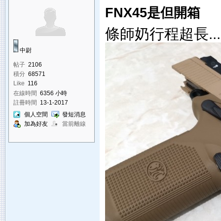
FNX45是但開箱
條師奶行程超長...
中尉
帖子
2106
積分
68571
Like
116
在線時間
6356 小時
註冊時間
13-1-2017
個人空間
發短消息
加為好友
當前離線