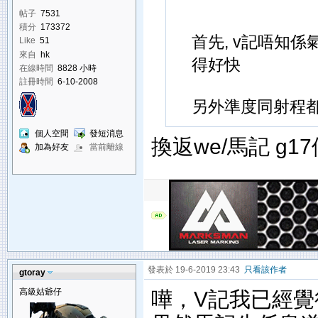
帖子
7531
積分
173372
首先, v記唔知
Like
51
來自
hk
得好快
在線時間
8828 小時
註冊時間
6-10-2008
另外準度同射程
個人空間
發短消息
換返we/馬記 g
加為好友
當前離線
發表於 19-6-2019 23:43
只看該作者
gtoray
高級姑爺仔
嘩，V記我已經覺