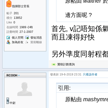
原帖由
walther
於 
指揮部士官長
帖子
201
邊方面呢 ?
積分
13852
Like
0
首先, v記唔知係
在線時間
1989 小時
註冊時間
27-1-2007
而且凍得好快
個人空間
發短消息
加為好友
當前離線
另外準度同射程
贊助計劃查詢
發表於 19-6-2019 23:31
只看該作者
RCOOH
引用:
原帖由
mashymr
中尉