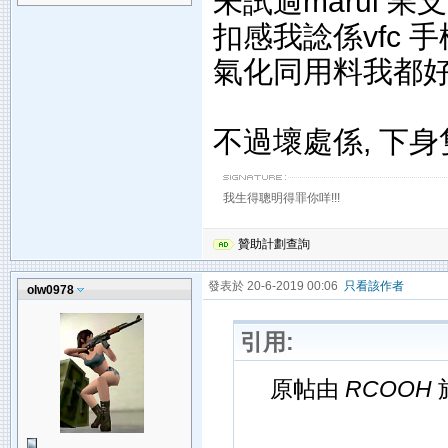
未試過marui 果支
扣感我諗係vfc 手槍
氣化同用料我都
不過壞處係, 下身隻
我生得聰明得罪你咩!!!
贊助計劃查詢
發表於 20-6-2019 00:06
只看該作者
olw0978
引用:
原帖由
RCOOH
於