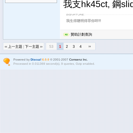
我支hk45ct, 鋼
我生得聰明得罪你咩!!!
贊助計劃查詢
››
‹‹ 上一主題
|
下一主題 ››
53
1
2
3
4
Powered by
Discuz!
6.0.0
© 2001-2007
Comsenz Inc.
Processed in 0.011369 second(s), 9 queries, Gzip enabled.