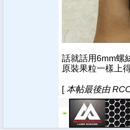
話就話用6mm螺
原裝果粒一樣上得實
[
本帖最後由 RCOOH