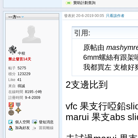
贊助計劃查詢
發表於 20-6-2019 00:05
只看該作者
~~方~~
引用:
原帖由
mashymr
中校
6mm螺絲有跟架
禁止發言14天
我都買左 支槍好
帖子
5275
積分
123229
Like
41
2支邊比到
來自
得誠
在線時間
8195 小時
註冊時間
9-4-2009
vfc 果支行啞鉛sli
marui 果支abs sli
個人空間
發短消息
加為好友
當前離線