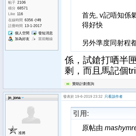
帖子
2106
積分
68571
首先, v記唔知
Like
116
在線時間
6356 小時
得好快
註冊時間
13-1-2017
個人空間
發短消息
加為好友
當前離線
另外準度同射程
係，試鎗打哂半
剩，而且馬記個tr
贊助計劃查詢
發表於 19-6-2019 23:32
只看該作者
jn_jona
引用:
原帖由
mashymr
准將