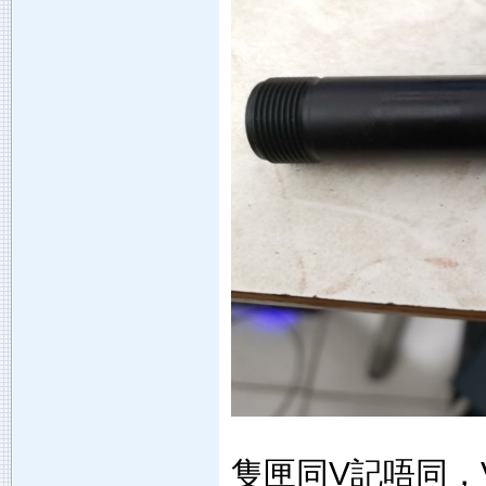
隻匣同V記唔同，V