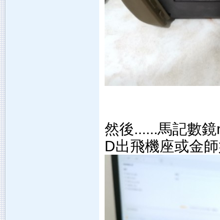
然後......馬
D出飛機座或金師奶..