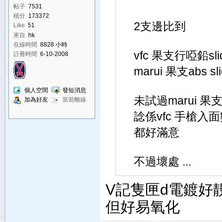
帖子
7531
積分
173372
2支邊比到
Like
51
來自
hk
在線時間
8828 小時
vfc 果支行啞鉛sli
註冊時間
6-10-2008
marui 果支abs sl
個人空間
發短消息
未試過marui 果支
加為好友
當前離線
諗係vfc 手槍入面
都好滿意
不過壞處 ...
V記隻匣d電鍍好
但好易氧化