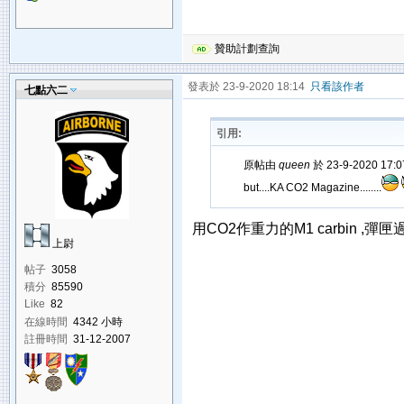
贊助計劃查詢
發表於 23-9-2020 18:14
只看該作者
七點六二
引用:
原帖由
queen
於 23-9-2020 17
but....KA CO2 Magazine........
用CO2作重力的M1 carbin ,彈匣
上尉
帖子
3058
積分
85590
Like
82
在線時間
4342 小時
註冊時間
31-12-2007