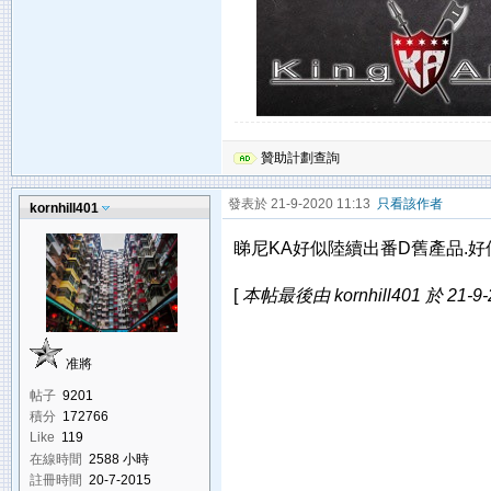
贊助計劃查詢
發表於 21-9-2020 11:13
只看該作者
kornhill401
睇尼KA好似陸續出番D舊產品.好似最
[
本帖最後由 kornhill401 於 21-9-
准將
帖子
9201
積分
172766
Like
119
在線時間
2588 小時
註冊時間
20-7-2015