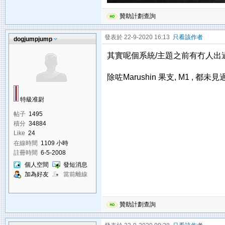
贊助計劃查詢
發表於 22-9-2020 16:13
只看該作者
dogjumpjump
其實呢個系統/主題之前有冇人出
除咗Marushin 果支, M1 , 都未見
特級准尉
帖子
1495
積分
34884
Like
24
在線時間
1109 小時
註冊時間
6-5-2008
個人空間
發短消息
加為好友
當前離線
贊助計劃查詢