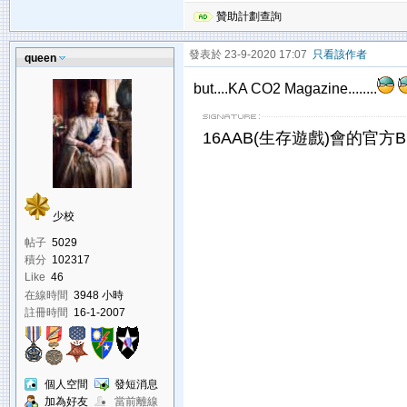
贊助計劃查詢
發表於 23-9-2020 17:07
只看該作者
queen
but....KA CO2 Magazine........
16AAB(生存遊戲)會的官方Bl
少校
帖子
5029
積分
102317
Like
46
在線時間
3948 小時
註冊時間
16-1-2007
個人空間
發短消息
加為好友
當前離線