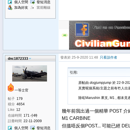
個人空間
發短消息
加為好友
當前離線
發表於 25-9-2020 11:48
只看該作者
dnc1872333
引用:
原帖由
dogjumpjump
於 22-9-20
其實呢個系統/主題之前有冇人出
一等士官
除咗Marushin 果支, M1 , 都未見
帖子
179
積分
4654
Like
12
幾年前我出過一個精華 POST 介紹 Marus
在線時間
171 小時
M1 CARBINE
註冊時間
22-11-2009
但搵唔反個POST... 可能已經 DEL 
個人空間
發短消息