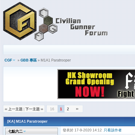
CGF
»
GBB 專區
» M1A1 Paratrooper
››
‹‹ 上一主題
|
下一主題 ››
16
1
2
[KA]
M1A1 Paratrooper
發表於 17-9-2020 14:12
只看該作者
七點六二