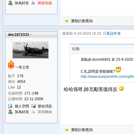
加為好友
當前在線
贊助計劃查詢
發表於 6-10-2020 16:16
只看該作者
dnc1872333
引用:
原帖由
kornhill401
於 25-9-2020
一等士官
C兄,請問是否呢個呢?
帖子
179
http://www.wargamehk.com/cgf/
積分
4654
Like
12
哈哈係呀,師兄勵害搵得反
在線時間
171 小時
註冊時間
22-11-2009
個人空間
發短消息
加為好友
當前離線
贊助計劃查詢