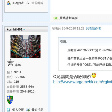
加為好友
當前離線
贊助計劃查詢
發表於 25-9-2020 12:29
只看該作者
kornhill401
引用:
原帖由
dnc1872333
於 25-9-202
幾年前我出過一個精華 POST 介紹 Marus
但搵唔反個POST... 可能已經 DEL 
准將
帖子
9201
C兄,請問是否呢個呢?
積分
172766
http://www.wargamehk.com/cgf/v
Like
119
在線時間
2588 小時
註冊時間
20-7-2015
個人空間
發短消息