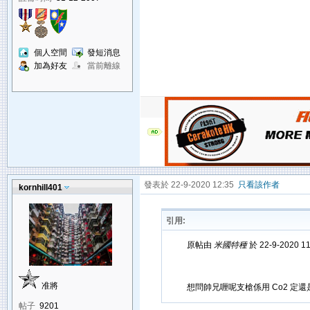
個人空間
發短消息
加為好友
當前離線
發表於 22-9-2020 12:35
只看該作者
kornhill401
引用:
原帖由
米國特種
於 22-9-2020 1
准將
想問帥兄喱呢支槍係用 Co2 定還是 
帖子
9201