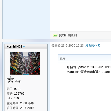
贊助計劃查詢
發表於 23-9-2020 12:23
只看該作者
kornhill401
引用:
原帖由
Spitfire
於 23-9-2020 09
Marushin 最近都新出返,m1 car
准將
帖子
9201
積分
172766
Like
119
在線時間
2588 小時
註冊時間
20-7-2015