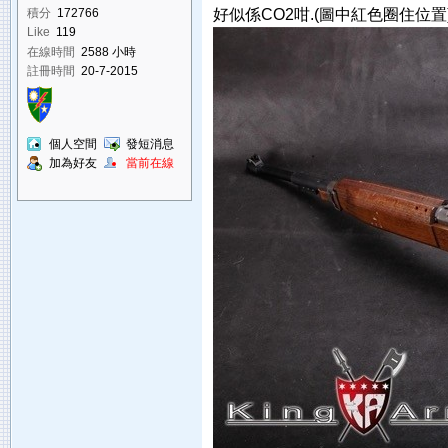
好似係CO2咁.(圖中紅色圈住位置)
積分
172766
Like
119
在線時間
2588 小時
註冊時間
20-7-2015
個人空間
發短消息
加為好友
當前在線