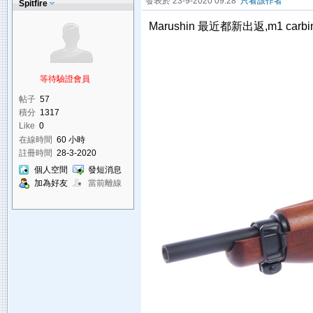
發表於 23-9-2020 09:28
只看該作者
Spitfire
Marushin 最近都新出返,m1 car
等待驗證會員
帖子
57
積分
1317
Like
0
在線時間
60 小時
註冊時間
28-3-2020
個人空間
發短消息
加為好友
當前離線