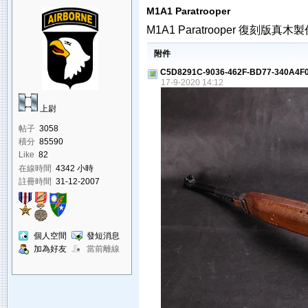
M1A1 Paratrooper
M1A1 Paratrooper 復刻版
附件
C5D8291C-9036-462F-BD77-340A4F0
17-9-2020 14:12
上尉
帖子
3058
積分
85590
Like
82
在線時間
4342 小時
註冊時間
31-12-2007
個人空間
發短消息
加為好友
當前離線