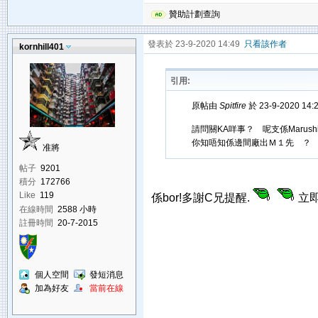
贊助計劃查詢
發表於 23-9-2020 14:49
只看該作者
kornhill401
引用:
原帖由
Spitfire
於 23-9-2020 14
請問關KA咩事？ 呢支係Marushi
你知唔知係邊間廠出Ｍ１先 ？
准將
帖子
9201
積分
172766
Like
119
係bor!多謝C兄提醒.
立即
在線時間
2588 小時
註冊時間
20-7-2015
個人空間
發短消息
加為好友
當前在線