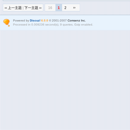
››
‹‹ 上一主題
|
下一主題 ››
16
1
2
Powered by
Discuz!
6.0.0
© 2001-2007
Comsenz Inc.
Processed in 0.009236 second(s), 9 queries, Gzip enabled.