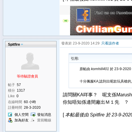
發表於 23-9-2020 14:29
只看該作者
Spitfire
引用:
原帖由
kornhill401
於 23-9-2020
等待驗證會員
十分佩服KA;諗到出呢款玩具槍的
帖子
57
積分
1317
請問關KA咩事？ 呢支係Marushi
Like
0
你知唔知係邊間廠出Ｍ１先 ？
在線時間
60 小時
註冊時間
28-3-2020
[
本帖最後由 Spitfire 於 23-9-202
個人空間
發短消息
加為好友
當前離線