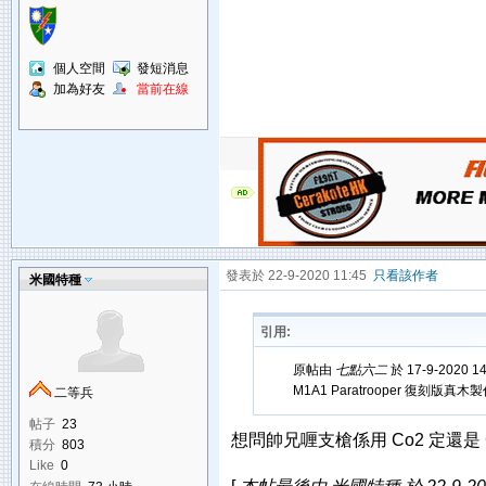
個人空間
發短消息
加為好友
當前在線
發表於 22-9-2020 11:45
只看該作者
米國特種
引用:
原帖由
七點六二
於 17-9-2020 1
M1A1 Paratrooper 復刻版
二等兵
帖子
23
想問帥兄喱支槍係用 Co2 定還是 G
積分
803
Like
0