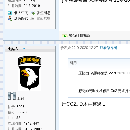
[
本帖最後由 米國特種 於 22-9-202
在線時間
73 小時
註冊時間
24-8-2019
個人空間
發短消息
加為好友
當前離線
贊助計劃查詢
發表於 22-9-2020 12:27
只看該作者
七點六二
引用:
原帖由
米國特種
於 22-9-2020 1
想問帥兄喱支槍係用 Co2 定還是 G
上尉
用CO2...D木再整過...
帖子
3058
積分
85590
Like
82
在線時間
4342 小時
註冊時間
31-12-2007