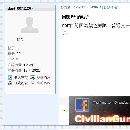
發表於 14-4-2021 14:06
只看該作者
dust_0071126
回覆 5# 的帖子
nerf目前因為顏色鮮艷，普通
了。
新兵
帖子
3
積分
60
Like
0
在線時間
1 小時
註冊時間
12-4-2021
個人空間
發短消息
加為好友
當前離線