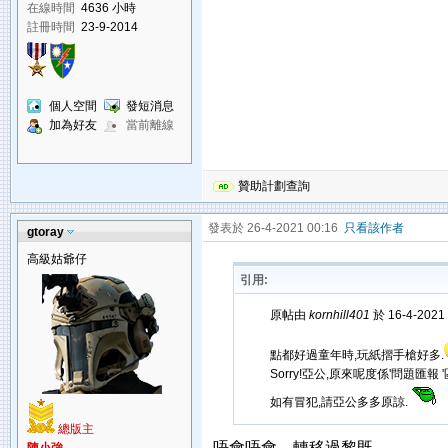
在線時間
4636 小時
註冊時間
23-9-2014
個人空間
發短消息
加為好友
當前離線
贊助計劃查詢
發表於 26-4-2021 00:16
只看該作者
gtoray
高級姑爺仔
引用:
原帖由
kornhill401
於 16-4-2021
點都好過童年時,玩紙摺手槍好多.
Sorry!亞公,原來呢度係'問題匯報 '
如有冒犯,請亞公多多原諒.
總版主
唔會唔會，轉移過黎既