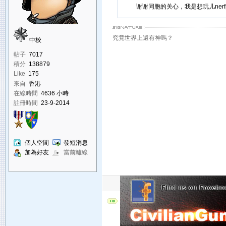
谢谢同胞的关心，我是想玩儿ner
究竟世界上還有神嗎？
中校
帖子
7017
積分
138879
Like
175
來自
香港
在線時間
4636 小時
註冊時間
23-9-2014
個人空間
發短消息
加為好友
當前離線