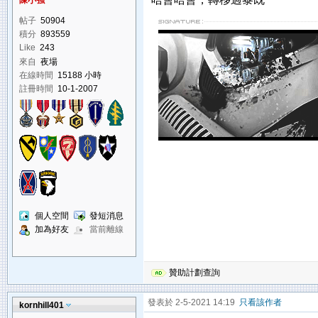
陳小強
帖子
50904
積分
893559
Like
243
來自
夜場
在線時間
15188 小時
註冊時間
10-1-2007
個人空間
發短消息
加為好友
當前離線
贊助計劃查詢
發表於 2-5-2021 14:19
只看該作者
kornhill401