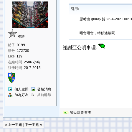
引用:
原帖由
gtoray
於 26-4-2021 00:
唔會唔會，轉移過黎既
准將
帖子
9199
謝謝亞公明事理.
積分
172730
Like
119
在線時間
2586 小時
註冊時間
20-7-2015
個人空間
發短消息
加為好友
當前離線
贊助計劃查詢
‹‹ 上一主題
|
下一主題 ››