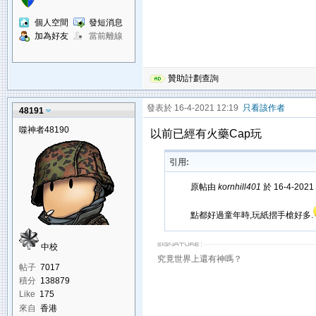
個人空間
發短消息
加為好友
當前離線
贊助計劃查詢
發表於 16-4-2021 12:19
只看該作者
48191
噬神者48190
以前已經有火藥Cap玩
引用:
原帖由
kornhill401
於 16-4-2021
點都好過童年時,玩紙摺手槍好多.
中校
究竟世界上還有神嗎？
帖子
7017
積分
138879
Like
175
來自
香港