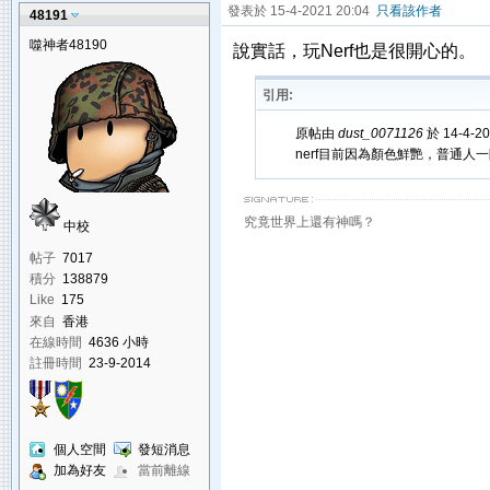
發表於 15-4-2021 20:04
只看該作者
48191
噬神者48190
說實話，玩Nerf也是很開心的。
引用:
原帖由
dust_0071126
於 14-4-2
nerf目前因為顏色鮮艷，普通
究竟世界上還有神嗎？
中校
帖子
7017
積分
138879
Like
175
來自
香港
在線時間
4636 小時
註冊時間
23-9-2014
個人空間
發短消息
加為好友
當前離線