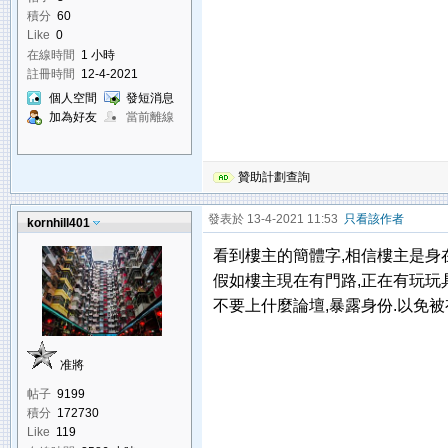
積分
60
Like
0
在線時間
1 小時
註冊時間
12-4-2021
個人空間
發短消息
加為好友
當前離線
贊助計劃查詢
發表於 13-4-2021 11:53
只看該作者
kornhill401
看到樓主的簡體字,相信樓主是身
假如樓主現在有門路,正在有玩玩具
不要上什麼論壇,暴露身份.以免被
准將
帖子
9199
積分
172730
Like
119