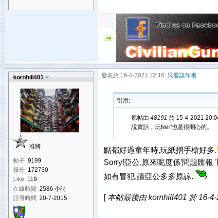
發表於 16-4-2021 12:16
只看該作者
kornhill401
引用:
原帖由
48191
於 15-4-2021 20
說實話，玩Nerf也是很開心的。
准將
點都好過童年時,玩紙摺手槍好多.
帖子
9199
Sorry!亞公,原來呢度係'問題匯報 '
積分
172730
如有冒犯,請亞公多多原諒.
Like
119
在線時間
2586 小時
[
本帖最後由 kornhill401 於 16-4-
註冊時間
20-7-2015