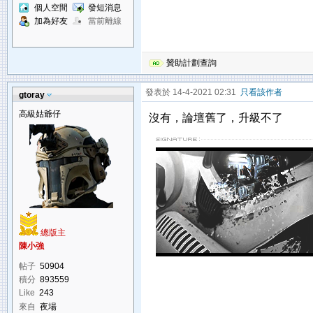
個人空間
發短消息
加為好友
當前離線
贊助計劃查詢
發表於 14-4-2021 02:31
只看該作者
gtoray
高級姑爺仔
沒有，論壇舊了，升級不了
總版主
陳小強
帖子
50904
積分
893559
Like
243
來自
夜場