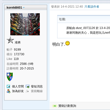
發表於 14-4-2021 12:40
只看該作者
kornhill401
引用:
原帖由
dust_0071126
於 13-4-2
谢谢同胞的关心，我是想玩儿ner
准將
明白了.
帖子
9199
積分
172730
Like
119
在線時間
2586 小時
註冊時間
20-7-2015
個人空間
發短消息
加為好友
當前離線
贊助計劃查詢