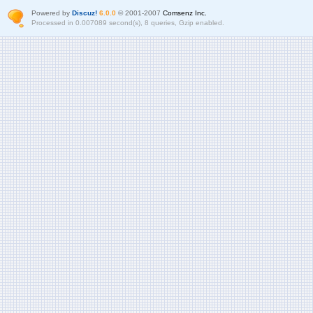
Powered by
Discuz!
6.0.0
© 2001-2007
Comsenz Inc.
Processed in 0.007089 second(s), 8 queries, Gzip enabled.