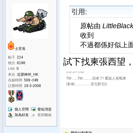
引用:
原帖由
LittleBla
收到
不過都係好似上
士官長
帖子
214
試下找柬張西望，
積分
6198
Like
0
來自
北望神州_HK
TM ......TM...........回來了! 重裝人形戰車
在線時間
509 小時
(影相................. 見乜影乜!)
註冊時間
19-3-2008
個人空間
發短消息
加為好友
當前離線