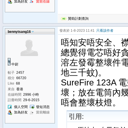
加為好友
當前在線
贊助計劃查詢
發表於 1-8-2023 11:41
只看該作者
bennytsang16
唔知安唔安全、
總覺得電芯唔好
溶左發霉整壞件電器 (
中尉
地三千蚊)。
帖子
2457
積分
66720
SureFire 1
Like
68
來自
香港
壞；放在電筒內
在線時間
2996 小時
唔會整壞枝燈。
註冊時間
29-6-2015
個人空間
發短消息
加為好友
當前離線
引用: