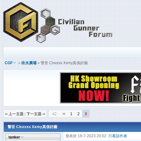
CGF
»
吹水廣場
» 警世 Clxxxxx Xxmy真係好癲
‹‹
‹‹ 上一主題
|
下一主題 ››
42
1
2
3
警世 Clxxxxx Xxmy真係好癲
發表於 19-7-2023 20:02
只看該作者
tanker