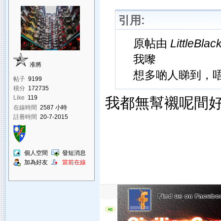
引用:
原帖由
LittleBla
我嚟
准將
想多啲人睇到，
帖子
9199
積分
172735
我都無幫襯呢間好
Like
119
在線時間
2587 小時
註冊時間
20-7-2015
個人空間
發短消息
加為好友
當前在線