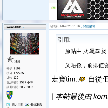
發表於 1-8-2023 11:16
只看該作者
kornhill401
引用:
原帖由
火鳳舞
於 
准將
又唔係，前排佢賣
帖子
9199
積分
172735
走寶tim..
自從佢
Like
119
在線時間
2587 小時
註冊時間
20-7-2015
[
本帖最後由 kornhil
個人空間
發短消息