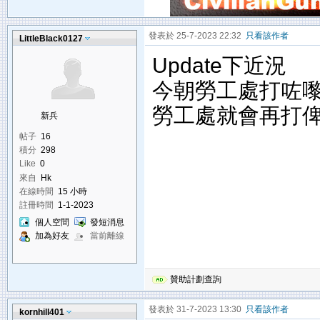
發表於 25-7-2023 22:32
只看該作者
LittleBlack0127
Update下近況
今朝勞工處打咗嚟
勞工處就會再打
新兵
帖子
16
積分
298
Like
0
來自
Hk
在線時間
15 小時
註冊時間
1-1-2023
個人空間
發短消息
加為好友
當前離線
贊助計劃查詢
發表於 31-7-2023 13:30
只看該作者
kornhill401