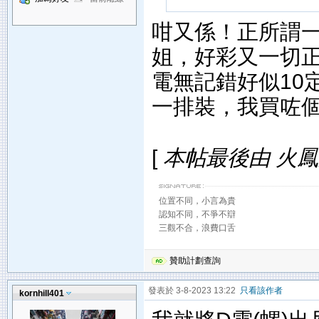
咁又係！正所謂
姐，好彩又一切正常
電無記錯好似10
一排裝，我買咗個
[
本帖最後由 火鳳舞 於
位置不同，小言為貴
認知不同，不爭不辯
三觀不合，浪費口舌
贊助計劃查詢
發表於 3-8-2023 13:22
只看該作者
kornhill401