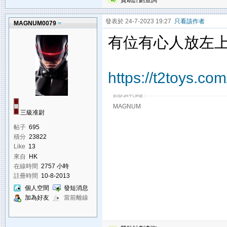
贊助計劃查詢
發表於 24-7-2023 19:27
只看該作者
MAGNUM0079
有位有心人放左上 
https://t2toys.c
MAGNUM
三級准尉
帖子
695
積分
23822
Like
13
來自
HK
在線時間
2757 小時
註冊時間
10-8-2013
個人空間
發短消息
加為好友
當前離線