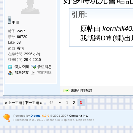
引用:
中尉
原帖由
kornhill40
帖子
2457
我就將D電(螺)出
積分
66720
Like
68
來自
香港
在線時間
2996 小時
註冊時間
29-6-2015
個人空間
發短消息
加為好友
當前離線
贊助計劃查詢
‹‹
‹‹ 上一主題
|
下一主題 ››
42
1
2
3
Powered by
Discuz!
6.0.0
© 2001-2007
Comsenz Inc.
Processed in 0.010122 second(s), 8 queries, Gzip enabled.