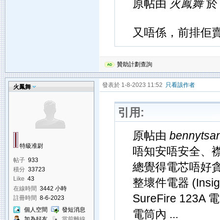
原帖由
火鳳舞
於 
又唔係，前排佢賣
贊助計劃查詢
發表於 1-8-2023 11:52
只看該作者
火鳳舞
引用:
原帖由
bennytsa
特級准尉
唔知安唔安全、
帖子
933
總覺得電芯唔好
積分
33723
Like
43
整壞件電器 (Insi
在線時間
3442 小時
SureFire 
註冊時間
8-6-2023
個人空間
發短消息
電筒內 ...
加為好友
當前離線