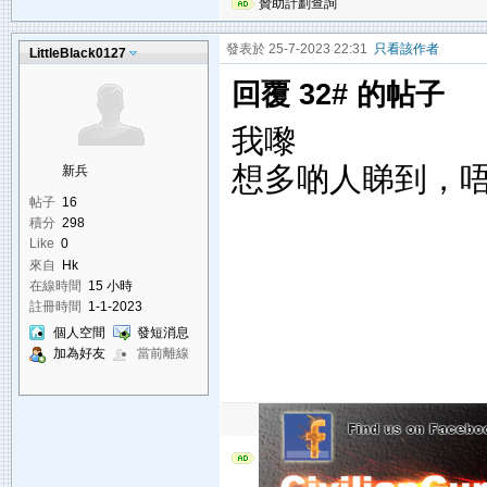
贊助計劃查詢
發表於 25-7-2023 22:31
只看該作者
LittleBlack0127
回覆 32# 的帖子
我嚟
想多啲人睇到，
新兵
帖子
16
積分
298
Like
0
來自
Hk
在線時間
15 小時
註冊時間
1-1-2023
個人空間
發短消息
加為好友
當前離線