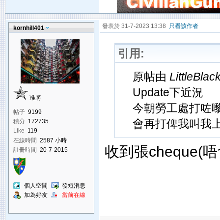
發表於 31-7-2023 13:38
只看該作者
kornhill401
引用:
原帖由
LittleBla
Update下近況
准將
今朝勞工處打咗嚟
帖子
9199
會再打俾我叫我
積分
172735
Like
119
在線時間
2587 小時
收到張cheque
註冊時間
20-7-2015
個人空間
發短消息
加為好友
當前在線