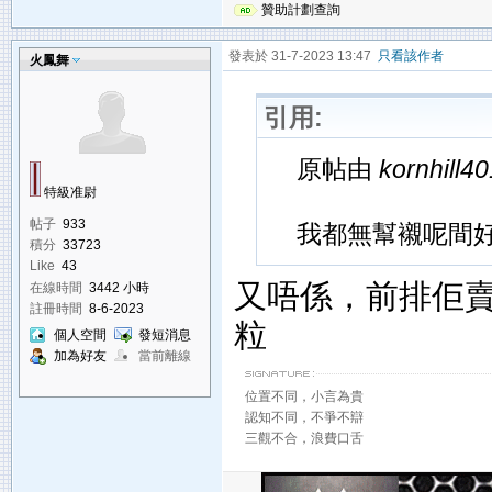
贊助計劃查詢
發表於 31-7-2023 13:47
只看該作者
火鳳舞
引用:
原帖由
kornhill40
特級准尉
帖子
933
我都無幫襯呢間好
積分
33723
Like
43
又唔係，前排佢賣
在線時間
3442 小時
註冊時間
8-6-2023
粒
個人空間
發短消息
加為好友
當前離線
位置不同，小言為貴
認知不同，不爭不辯
三觀不合，浪費口舌