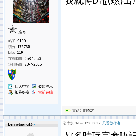
我就將D電(螺)出
准將
帖子
9199
積分
172735
Like
119
在線時間
2587 小時
註冊時間
20-7-2015
個人空間
發短消息
加為好友
當前在線
贊助計劃查詢
發表於 3-8-2023 13:27
只看該作者
bennytsang16
好多時玩完會唔