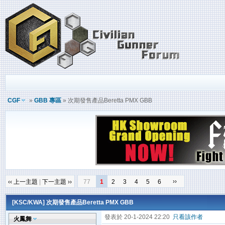
CGF
»
GBB 專區
» 次期發售產品Beretta PMX GBB
››
‹‹ 上一主題
|
下一主題 ››
77
1
2
3
4
5
6
[KSC/KWA]
次期發售產品Beretta PMX GBB
發表於 20-1-2024 22:20
只看該作者
火鳳舞