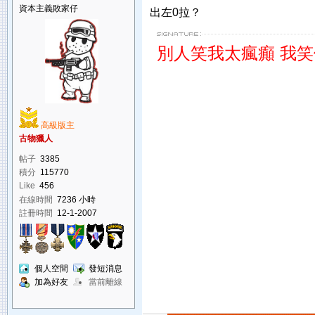
資本主義敗家仔
出左0拉？
別人笑我太瘋癲 我
高級版主
古物獵人
帖子
3385
積分
115770
Like
456
在線時間
7236 小時
註冊時間
12-1-2007
個人空間
發短消息
加為好友
當前離線