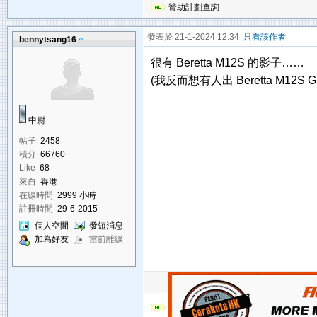
贊助計劃查詢
發表於 21-1-2024 12:34
只看該作者
bennytsang16
很有 Beretta M12S 的影子……
(我反而想有人出 Beretta M12S G
中尉
帖子
2458
積分
66760
Like
68
來自
香港
在線時間
2999 小時
註冊時間
29-6-2015
個人空間
發短消息
加為好友
當前離線