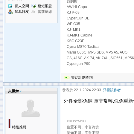
我的槍
個人空間
發短消息
AW Hi-Capa
加為好友
當前離線
KJ P-09
CyperGun DE
WE G35
KJ- MK1
KJ-MK1 Cabine
KSC G23F
Cyma M870 Tactica
Marui G36C, MP5 SD6, MP5 A5, AUG
CA, 416C, AK-74, AK-74U, SIG551, MP
Cypergun P90
贊助計劃查詢
發表於 22-1-2024 22:33
只看該作者
火鳳舞
外件全部係鋼,匣非常輕,似係重新
特級准尉
位置不同，小言為貴
認知不同，不爭不辯