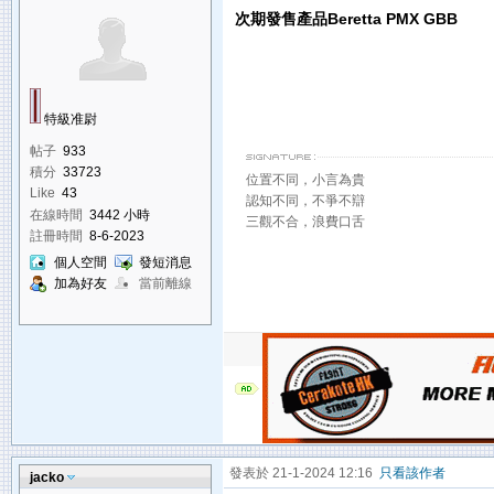
次期發售產品Beretta PMX GBB
特級准尉
帖子
933
積分
33723
位置不同，小言為貴
Like
43
認知不同，不爭不辯
在線時間
3442 小時
三觀不合，浪費口舌
註冊時間
8-6-2023
個人空間
發短消息
加為好友
當前離線
發表於 21-1-2024 12:16
只看該作者
jacko