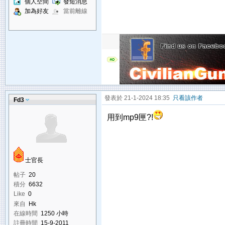
個人空間
發短消息
加為好友
當前離線
發表於 21-1-2024 18:35
只看該作者
Fd3
用到mp9匣?!
士官長
帖子
20
積分
6632
Like
0
來自
Hk
在線時間
1250 小時
註冊時間
15-9-2011