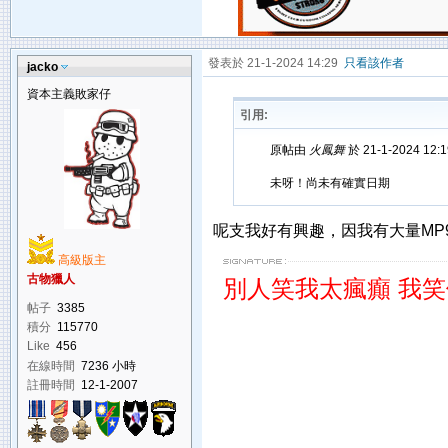
發表於 21-1-2024 14:29
只看該作者
jacko
資本主義敗家仔
引用:
原帖由
火鳳舞
於 21-1-2024 12
未呀！尚未有確實日期
呢支我好有興趣，因我有大量MP
高級版主
古物獵人
別人笑我太瘋癲 我
帖子
3385
積分
115770
Like
456
在線時間
7236 小時
註冊時間
12-1-2007