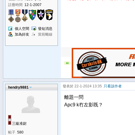
註冊時間
12-1-2007
個人空間
發短消息
加為好友
當前離線
發表於 22-1-2024 13:35
只看該作者
hendry9881
離題一問
Apc9 k冇左影既？
三級准尉
帖子
580