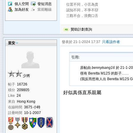
個人空間
發短消息
位置不同，小言為貴
加為好友
當前離線
認知不同，不爭不辯
三觀不合，浪費口舌
贊助計劃查詢
發表於 21-1-2024 17:37
只看該作者
里安
引用:
原帖由
bennytsang16
於 21-1-2
很有 Beretta M12S 的影子……
少將
(我反而想有人出 Beretta M12S G
帖子
16726
積分
209805
好似真係直系親屬
Like
24
來自
Hong Kong
在線時間
3675 小時
註冊時間
10-1-2007