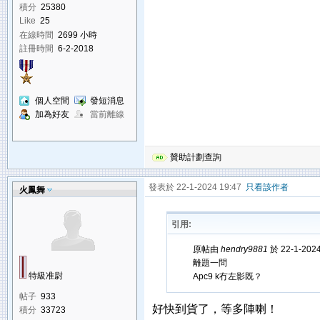
積分
25380
Like
25
在線時間
2699 小時
註冊時間
6-2-2018
個人空間
發短消息
加為好友
當前離線
贊助計劃查詢
發表於 22-1-2024 19:47
只看該作者
火鳳舞
引用:
原帖由
hendry9881
於 22-1-202
離題一問
特級准尉
Apc9 k冇左影既？
帖子
933
好快到貨了，等多陣喇！
積分
33723