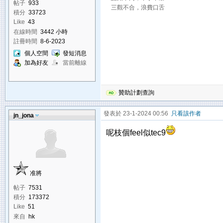
帖子
933
三觀不合，浪費口舌
積分
33723
Like
43
在線時間
3442 小時
註冊時間
8-6-2023
個人空間
發短消息
加為好友
當前離線
贊助計劃查詢
發表於 23-1-2024 00:56
只看該作者
jn_jona
呢枝個feel似tec9
准將
帖子
7531
積分
173372
Like
51
來自
hk