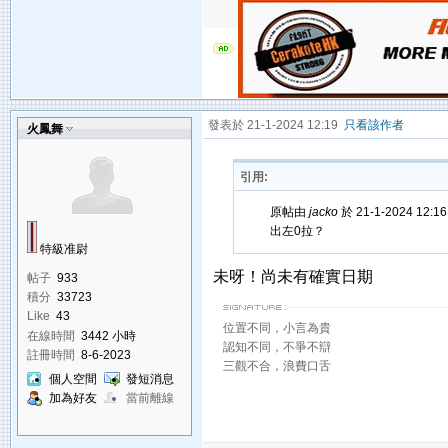
發表於 21-1-2024 12:19
只看該作者
火鳳舞
引用:
原帖由
jacko
於 21-1-2024 12:
出左0拉？
特級准尉
未呀！尚未有確實日期
帖子
933
積分
33723
Like
43
位置不同，小言為貴
在線時間
3442 小時
認知不同，不爭不辯
註冊時間
8-6-2023
三觀不合，浪費口舌
個人空間
發短消息
加為好友
當前離線