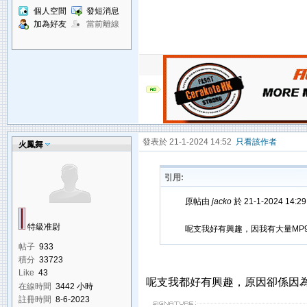
個人空間
發短消息
加為好友
當前離線
發表於 21-1-2024 14:52
只看該作者
火鳳舞
引用:
原帖由
jacko
於 21-1-2024 14:
特級准尉
呢支我好有興趣，因我有大量MP
帖子
933
積分
33723
Like
43
呢支我都好有興趣，原因卻係因為Be
在線時間
3442 小時
註冊時間
8-6-2023