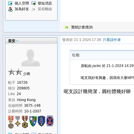
個人空間
發短消息
加為好友
當前離線
贊助計劃查詢
發表於 21-1-2024 17:38
只看該作者
里安
引用:
原帖由
jacko
於 21-1-2024 14:
少將
呢支我好有興趣，因我有大量MP
帖子
16726
積分
209805
呢支設計幾簡潔，圓柱體幾好睇
Like
24
來自
Hong Kong
在線時間
3675 小時
註冊時間
10-1-2007