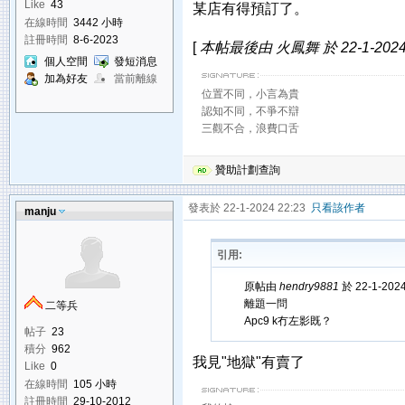
Like
43
某店有得預訂了。
在線時間
3442 小時
註冊時間
8-6-2023
[
本帖最後由 火鳳舞 於 22-1-2024
個人空間
發短消息
加為好友
當前離線
位置不同，小言為貴
認知不同，不爭不辯
三觀不合，浪費口舌
贊助計劃查詢
發表於 22-1-2024 22:23
只看該作者
manju
引用:
原帖由
hendry9881
於 22-1-202
離題一問
二等兵
Apc9 k冇左影既？
帖子
23
積分
962
我見"地獄"有賣了
Like
0
在線時間
105 小時
註冊時間
29-10-2012