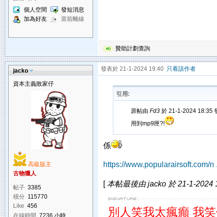
個人空間
發短消息
加為好友
當前離線
贊助計劃查詢
發表於 21-1-2024 19:40
只看該作者
jacko
資本主義敗家仔
引用:
原帖由
Fd3
於 21-1-2024 18:35
用到mp9匣?!
係
https://www.popularairsoft.com/n
高級版主
古物獵人
[
本帖最後由 jacko 於 21-1-2024 
帖子
3385
積分
115770
Like
456
別人笑我太瘋癲 我
在線時間
7236 小時