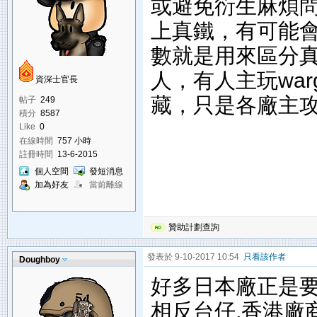
或避免衍生麻煩
上真鐵，有可能
數就是用來區分
人，有人主玩wa
資深士官長
藏，只是各廠主
帖子
249
積分
8587
Like
0
在線時間
757 小時
註冊時間
13-6-2015
個人空間
發短消息
加為好友
當前離線
贊助計劃查詢
發表於 9-10-2017 10:54
只看該作者
Doughboy
好多日本廠正是要
相反台仔,香港廠