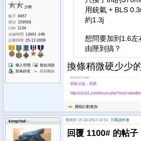
少將
用銃氣 + BLS 0.3
帖子
8457
約1.3j
積分
229058
Like
1134
在線時間
13601 小時
想問要加到1.6
註冊時間
25-12-2008
由匣到搞？
換條稍微硬少少
個人空間
發短消息
加為好友
當前離線
原創小說：黑鷲
http://ck101.com/forum.php?mod=viewt
贊助計劃查詢
發表於 15-10-2017 22:51
只看該作者
kongchak
回覆 1100# 的帖子