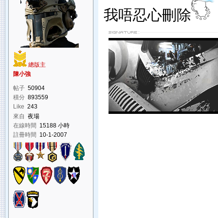
我唔忍心刪除
總版主
陳小強
帖子
50904
積分
893559
Like
243
來自
夜場
在線時間
15188 小時
註冊時間
10-1-2007