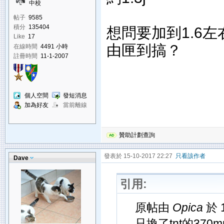
中校
帖子
9585
積分
135404
想問要加到1.6
Like
17
由匣到搞？
在線時間
4491 小時
註冊時間
11-1-2007
個人空間
發短消息
加為好友
當前離線
贊助計劃查詢
發表於 15-10-2017 22:27
只看該作者
Dave
引用:
原帖由
Opica
於 1
只換了tnt的370