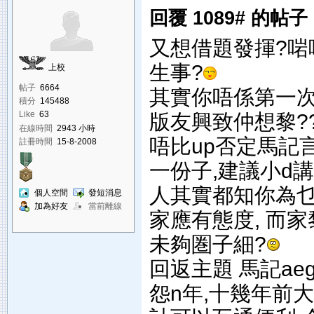
回覆 1089# 的帖子
又想借題發揮?啱
生事?
上校
帖子
6664
其實你唔係第一
積分
145488
版友興致仲想黎?
Like
63
在線時間
2943 小時
唔比up否定馬記
註冊時間
15-8-2008
一份子,建議小d
人其實都知你為乜
個人空間
發短消息
加為好友
當前離線
家應有態度, 而
未夠圏子細?
回返主題 馬記a
怨n年,十幾年前