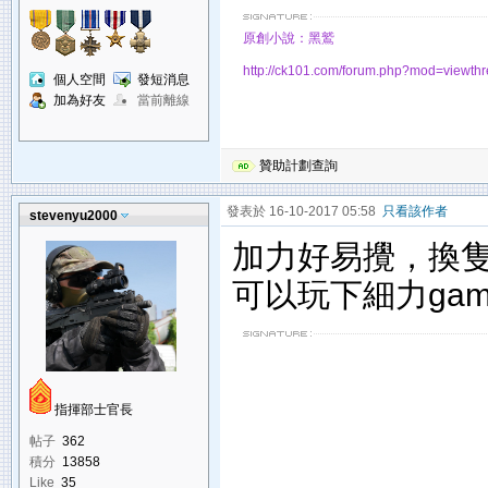
原創小說：黑鷲
http://ck101.com/forum.php?mod=viewt
個人空間
發短消息
加為好友
當前離線
贊助計劃查詢
發表於 16-10-2017 05:58
只看該作者
stevenyu2000
加力好易攪，換隻
可以玩下細力gam
指揮部士官長
帖子
362
積分
13858
Like
35