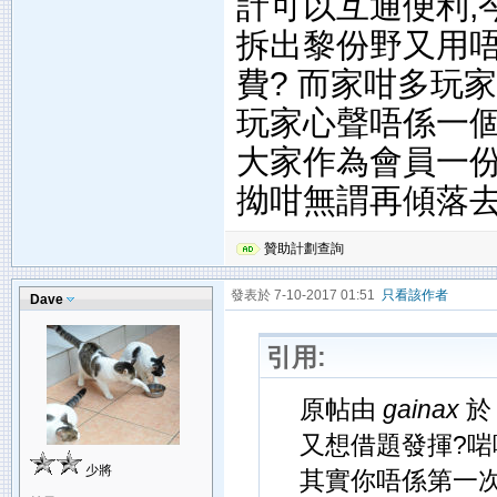
計可以互通便利,
拆出黎份野又用
費? 而家咁多玩
玩家心聲唔係一個
大家作為會員一份
拗咁無謂再傾落
贊助計劃查詢
發表於 7-10-2017 01:51
只看該作者
Dave
引用:
原帖由
gainax
於 
又想借題發揮?啱
少將
其實你唔係第一