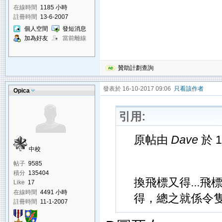
在線時間
1185 小時
註冊時間
13-6-2007
個人空間
發短消息
加為好友
當前離線
贊助計劃查詢
發表於 16-10-2017 09:06
只看該作者
Opica
引用:
原帖由
Dave
於 1
中校
帖子
9585
積分
135404
換飛標又得...飛
Like
17
在線時間
4491 小時
得，總之就係令隻標
註冊時間
11-1-2007