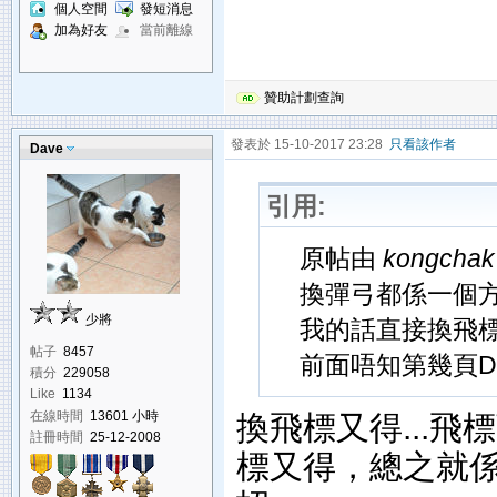
個人空間
發短消息
加為好友
當前離線
贊助計劃查詢
發表於 15-10-2017 23:28
只看該作者
Dave
引用:
原帖由
kongchak
換彈弓都係一個方
少將
我的話直接換飛標
帖子
8457
前面唔知第幾頁D
積分
229058
Like
1134
在線時間
13601 小時
換飛標又得...飛
註冊時間
25-12-2008
標又得，總之就係