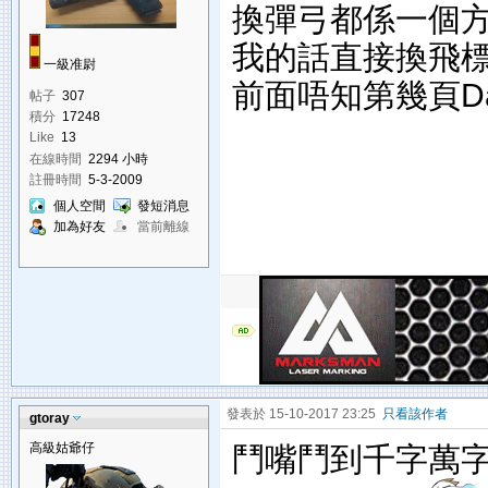
換彈弓都係一個方
我的話直接換飛標
一級准尉
前面唔知第幾頁D
帖子
307
積分
17248
Like
13
在線時間
2294 小時
註冊時間
5-3-2009
個人空間
發短消息
加為好友
當前離線
發表於 15-10-2017 23:25
只看該作者
gtoray
高級姑爺仔
鬥嘴鬥到千字萬