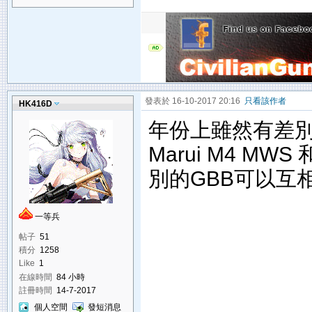
發表於 16-10-2017 20:16
只看該作者
HK416D
年份上雖然有差
Marui M4 MW
別的GBB可以互
一等兵
帖子
51
積分
1258
Like
1
在線時間
84 小時
註冊時間
14-7-2017
個人空間
發短消息