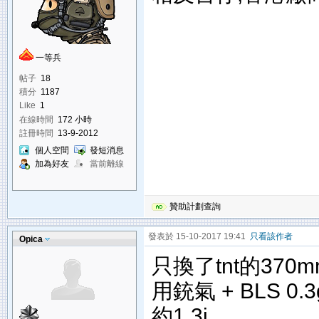
一等兵
帖子
18
積分
1187
Like
1
在線時間
172 小時
註冊時間
13-9-2012
個人空間
發短消息
加為好友
當前離線
贊助計劃查詢
發表於 15-10-2017 19:41
只看該作者
Opica
只換了tnt的370
用銃氣 + BLS 0.3
約1.3j