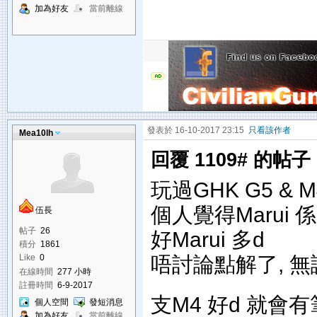
加為好友
當前離線
發表於 16-10-2017 23:15
只看該作者
Mea10lh
回覆 1109# 的帖子
玩過GHK G5 & M4
個人覺得Marui 
伍長
帖子
26
好Marui 多d
積分
1861
唔討論點解了, 無論論
Like
0
在線時間
277 小時
註冊時間
6-9-2017
支M4 好d 就會
個人空間
發短消息
加為好友
當前離線