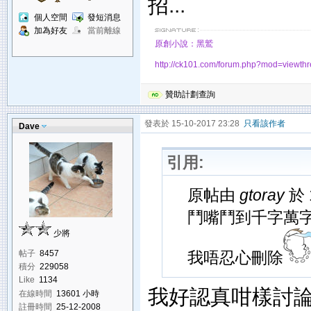
招...
個人空間
發短消息
加為好友
當前離線
原創小說：黑鷲
http://ck101.com/forum.php?mod=viewt
贊助計劃查詢
發表於 15-10-2017 23:28
只看該作者
Dave
引用:
原帖由
gtoray
於 
鬥嘴鬥到千字萬
少將
帖子
8457
我唔忍心刪除
積分
229058
Like
1134
我好認真咁樣討
在線時間
13601 小時
註冊時間
25-12-2008