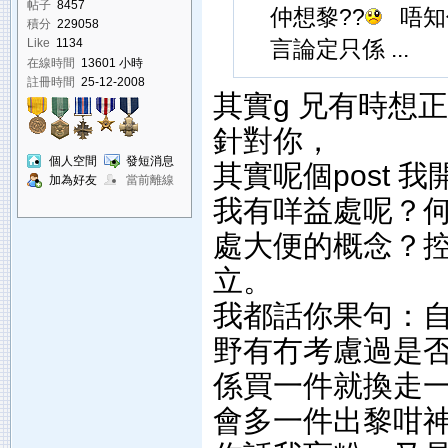
帖子
8457
仲想黎??
唔知
積分
229058
言論定只係 ...
Like
1134
在線時間
13601 小時
註冊時間
25-12-2008
其實g 兄有時想
針對你，
個人空間
發短消息
其實呢個post
加為好友
當前離線
我有咩益處呢？何
處大便的概念？
立。
我都話你果句：自
野有冇考慮過是
係買一件就換走
會多一件出黎咁