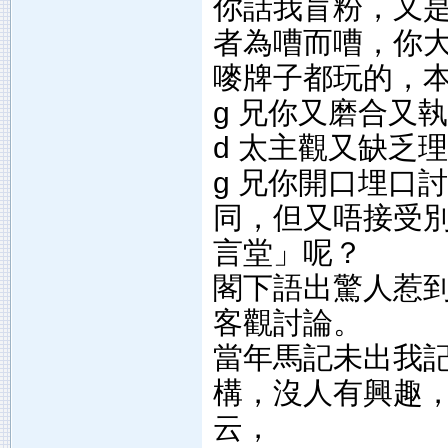
你話我盲粉，又
者為嘈而嘈，你大
嘜牌子都玩的，
g 兄你又磨合又執
d 太主觀又缺乏
g 兄你開口埋口
同，但又唔接受
言堂」呢？
閣下語出驚人惹
客觀討論。
當年馬記未出我
構，沒人有興趣，
云，