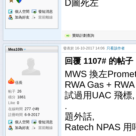
D圖死左
個人空間
發短消息
加為好友
當前離線
贊助計劃查詢
發表於 16-10-2017 14:06
只看該作者
Mea10lh
回覆 1107# 的帖子
MWS 換左Promethe
RWA Gas + RWA 0
伍長
帖子
26
試過用UAC 飛標, 
積分
1861
.
Like
0
在線時間
277 小時
題外話,
註冊時間
6-9-2017
個人空間
發短消息
Ratech NPAS
加為好友
當前離線