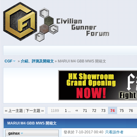
CGF
»
介紹、評測及開箱文
» MARUI M4 GBB MWS 開箱文
‹‹
‹‹ 上一主題
|
下一主題 ››
1189
1 ...
71
72
73
74
75
76
MARUI M4 GBB MWS 開箱文
發表於 7-10-2017 00:40
只看該作者
gainax